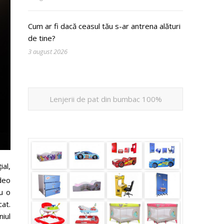
Cum ar fi dacă ceasul tău s-ar antrena alături
de tine?
3 august 2026
Lenjerii de pat din bumbac 100%
al,
ideo
u o
cat.
iul