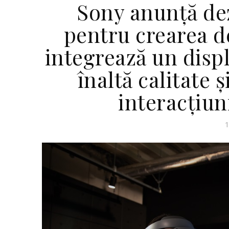
Sony anunță de
pentru crearea de
integrează un dis
înaltă calitate 
interacțiun
1