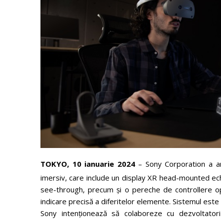
TOKYO, 10 ianuarie 202
4
– Sony Corporation a an
imersiv, care include un display XR head-mounted ech
see-through, precum și o pereche de controllere opt
indicare precisă a diferitelor elemente. Sistemul este r
Sony intenționează să colaboreze cu dezvoltatori