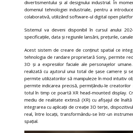
divertismentului și al designului industrial. În mome
domeniul tehnologiei industriale, pentru a introdu
colaborativă, utilizând software-ul digital open plat
Sistemul va deveni disponibil în cursul anului 2024
specificațiile, data și regiunile lansării, prețurile, can
Acest sistem de creare de conținut spatial ce int
tehnologia de randare proprietară Sony, permite redare
3D și a expresiilor faciale ale personajelor umane.
realizată cu ajutorul unui total de șase camere și se
permite utilizatorilor să manipuleze în mod intuitiv ob
permite indicarea precisă, permițându-le creatorilor să
totul în timp ce poartă XR head-mounted display. Cr
mediu de realitate extinsă (XR) cu afișajul de înaltă
integrarea cu aplicații de creație 3D terțe, dispozitiv
real, între locații, transformându-se într-un instrume
spațial.