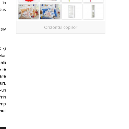
r în
dus
Orizontul copiilor
siv
 și
elor
ală
e le
care
uri,
-un
Prin
timp
inut