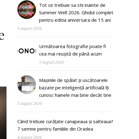
Tot ce trebuie sa stii inainte de
Summer Well 2026. Ghidul complet
pentru editia aniversara de 15 ani
5 august 2026
e
Următoarea fotografie poate fi
cea mai reușită de până acum
5 august 2026
Mașinile de spălat și uscătoarele
bazate pe inteligență artificială îți
cunosc hainele mai bine decât tine
5 august 2026
Când trebuie curățate canapeaua și salteaua?
7 semne pentru familiile din Oradea
4 august 2026