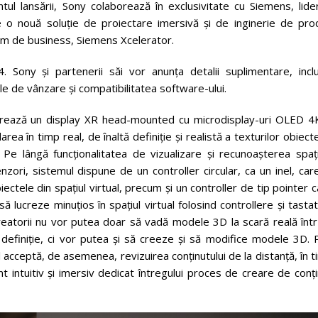
ntul lansării, Sony colaborează în exclusivitate cu Siemens, lide
ce o nouă soluție de proiectare imersivă și de inginerie de pro
form de business, Siemens Xcelerator.
. Sony și partenerii săi vor anunța detalii suplimentare, inclu
alele de vânzare și compatibilitatea software-ului.
egrează un display XR head-mounted cu microdisplay-uri OLED 4K
a în timp real, de înaltă definiție și realistă a texturilor obiect
 Pe lângă funcționalitatea de vizualizare și recunoașterea spați
nzori, sistemul dispune de un controller circular, ca un inel, car
iectele din spațiul virtual, precum și un controller de tip pointer 
 lucreze minuțios în spațiul virtual folosind controllere și tastat
eatorii nu vor putea doar să vadă modele 3D la scară reală într
 definiție, ci vor putea și să creeze și să modifice modele 3D. 
ul acceptă, de asemenea, revizuirea conținutului de la distanță, în 
nt intuitiv și imersiv dedicat întregului proces de creare de conț