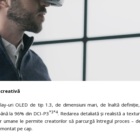
 creativă
ay-uri OLED de tip 1.3, de dimensiuni mari, de înaltă definiție,
*3*4
 până la 96% din DCI-P3
. Redarea detaliată și realistă a textur
lor umane le permite creatorilor să parcurgă întregul proces – d
l montat pe cap.