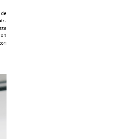
 de
ntr-
ste
n XR
tori