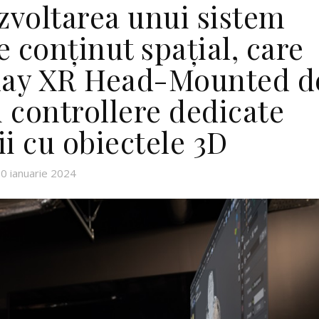
zvoltarea unui sistem
 conținut spațial, care
play XR Head-Mounted d
și controllere dedicate
ii cu obiectele 3D
0 ianuarie 2024