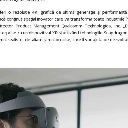
i o rezoluție 4K, grafică de ultimă generație și performanță
că conținut spațial inovator care va transforma toate industriile î
 Director Product Management Qualcomm Technologies, Inc. „E
terprise cu un dispozitivul XR și utilizând tehnologiile Snapdrago
i realiste, detaliate și mai precise, care îi vor ajuta pe dezvolta