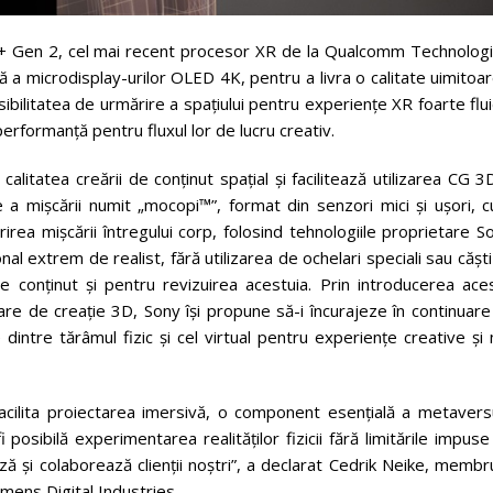
+ Gen 2, cel mai recent procesor XR de la Qualcomm Technologi
ă a microdisplay-urilor OLED 4K, pentru a livra o calitate uimitoa
posibilitatea de urmărire a spațiului pentru experiențe XR foarte flu
performanță pentru fluxul lor de lucru creativ.
calitatea creării de conținut spațial și facilitează utilizarea CG 3
 a mișcării numit „mocopi™”, format din senzori mici și ușori, c
ea mișcării întregului corp, folosind tehnologiile proprietare S
nal extrem de realist, fără utilizarea de ochelari speciali sau cășt
de conținut și pentru revizuirea acestuia. Prin introducerea ace
are de creație 3D, Sony își propune să-i încurajeze în continuar
 dintre tărâmul fizic și cel virtual pentru experiențe creative și
acilita proiectarea imersivă, o component esențială a metaversu
posibilă experimentarea realităților fizicii fără limitările impus
ză și colaborează clienții noștri”, a declarat Cedrik Neike, membr
emens Digital Industries.