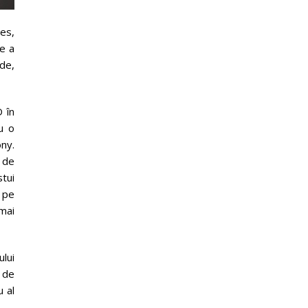
es,
re a
ide,
D în
u o
ony.
i de
stui
e pe
 mai
lui
e de
u al