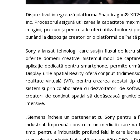
Dispozitivul integrează platforma Snapdragon® XR2
Inc. Procesorul asigură utilizarea la capacitate maxim
imaginii, precum și pentru a le oferi utilizatorilor și 
punând la dispoziția creatorilor o platformă de înaltă 
Sony a lansat tehnologii care susțin fluxul de lucru și 
diferite domenii creative. Sistemul mobil de captare
aplicație dedicată pentru smartphone, permite urmărir
Display-urile Spatial Reality oferă conținut tridimensio
realitate virtuală (VR), pentru crearea acestui tip 
sistem și prin colaborarea cu dezvoltatorii de softw
creatorii de conținut spațial să depășească granițele
imersive.
„Siemens încheie un parteneriat cu Sony pentru a f
industrial. Împreună construim un mediu în care va fi 
timp, pentru a îmbunătăți profund felul în care lucrea
consiliului de administrație al Siemens AG și CEO al Si