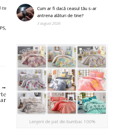
l cu
Cum ar fi dacă ceasul tău s-ar
antrena alături de tine?
3 august 2026
PS,
U
rte
lar
Lenjerii de pat din bumbac 100%