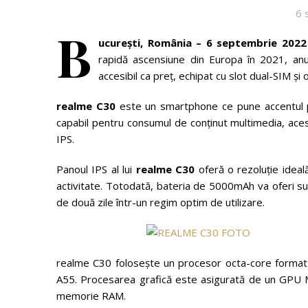
6 
B
ucurești, România – 6 septembrie 2022
rapidă ascensiune din Europa în 2021, anun
accesibil ca preţ, echipat cu slot dual-SIM ş
realme C30
este un smartphone ce pune accentul pe
capabil pentru consumul de conținut multimedia, ace
IPS.
Panoul IPS al lui
realme C30
oferă o rezoluție ideală
activitate. Totodată, bateria de 5000mAh va oferi suf
de două zile într-un regim optim de utilizare.
realme C30 folosește un procesor octa-core format 
A55. Procesarea grafică este asigurată de un GPU 
memorie RAM.