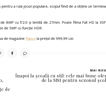
pentru a rula jocuri populare, scopul fiind de a obține un termina
 de 8MP cu f/2.0 și lentilă de 27mm. Poate filma Full HD la 30F
ste de 5MP cu funcție HDR.
eaua de magazine
Flanco
la preţul de 999,99 Lei.
MAI NO
Înapoi la școală cu stil: cele mai bune ofe
o,
de la MSI pentru sezonul șco
țe de