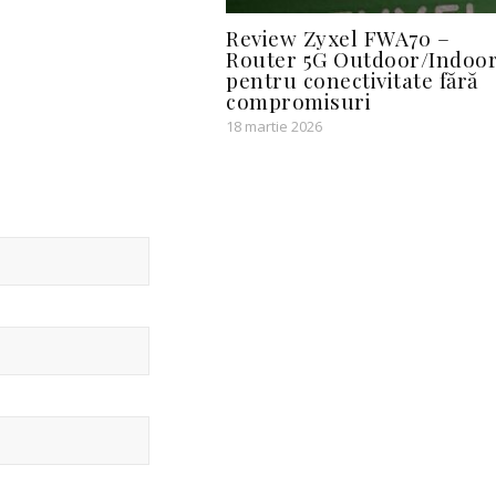
Review Zyxel FWA70 –
Router 5G Outdoor/Indoo
pentru conectivitate fără
compromisuri
18 martie 2026