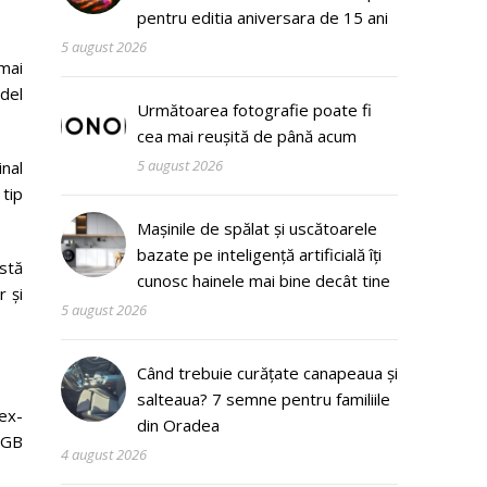
pentru editia aniversara de 15 ani
5 august 2026
mai
del
Următoarea fotografie poate fi
cea mai reușită de până acum
5 august 2026
nal
tip
Mașinile de spălat și uscătoarele
bazate pe inteligență artificială îți
astă
cunosc hainele mai bine decât tine
r și
5 august 2026
Când trebuie curățate canapeaua și
salteaua? 7 semne pentru familiile
ex-
din Oradea
3GB
4 august 2026