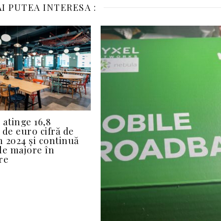
I PUTEA INTERESA :
 atinge 16,8
 de euro cifră de
n 2024 și continuă
ile majore în
re