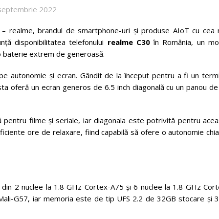
septembrie 2022
– realme, brandul de smartphone-uri și produse AIoT cu cea 
ță disponibilitatea telefonului
realme C30
în România, un mo
i o baterie extrem de generoasă.
 autonomie și ecran. Gândit de la început pentru a fi un termi
sta oferă un ecran generos de 6.5 inch diagonală cu un panou de 
 pentru filme și seriale, iar diagonala este potrivită pentru ace
iciente ore de relaxare, fiind capabilă să ofere o autonomie chia
din 2 nuclee la 1.8 GHz Cortex-A75 și 6 nuclee la 1.8 GHz Cort
Mali-G57, iar memoria este de tip UFS 2.2 de 32GB stocare și 