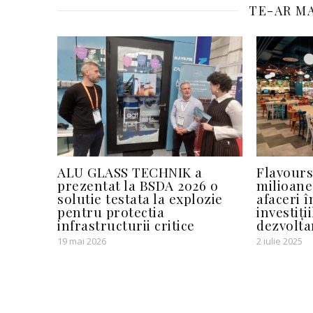
TE-AR MA
ALU GLASS TECHNIK a
Flavours
prezentat la BSDA 2026 o
milioane
solutie testata la explozie
afaceri î
pentru protectia
investiți
infrastructurii critice
dezvolta
19 mai 2026
2 iulie 2025