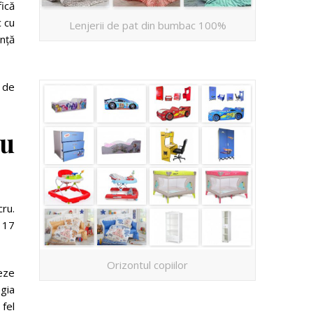
fică
c cu
Lenjerii de pat din bumbac 100%
ență
 de
cu
cru.
 17
Orizontul copiilor
neze
ogia
fel