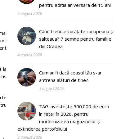
pentru editia aniversara de 15 ani
5 august 2026
Când trebuie curățate canapeaua și
 mai
salteaua? 7 semne pentru familiile
uri.
din Oradea
ent
4 august 2026
 la
Cum ar fi dacă ceasul tău s-ar
tins
antrena alături de tine?
3 august 2026
erte
tru
TAG investește 500.000 de euro
în retail în 2026, pentru
modernizarea magazinelor și
extinderea portofoliului
3 august 2026