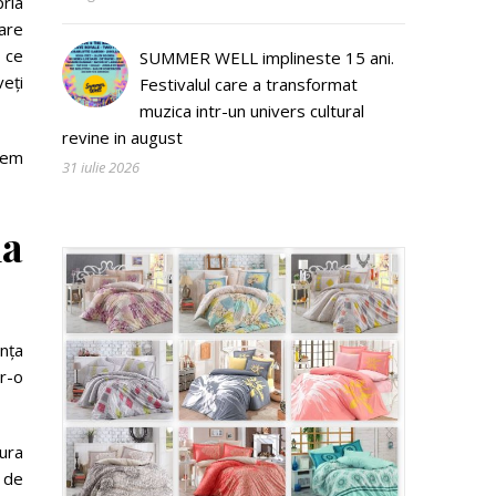
ria
are
 ce
SUMMER WELL implineste 15 ani.
veți
Festivalul care a transformat
muzica intr-un univers cultural
revine in august
edem
31 iulie 2026
na
anța
tr-o
ura
t de