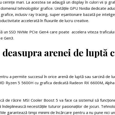
cu cerințe mari. La acestea se adaugă un display în culori vii și gra
n domeniul tehnologiilor grafice. Unitățile GPU Nvidia dedicate adu
 grafice, inclusiv ray tracing, super eșantionare bazată pe intelig
ductivitate accelerată în fluxurile de lucru creative.
află un SSD NVMe PCIe Gen4 care poate accelera viteza traficului
CIe Gen3.
e deasupra arenei de luptă 
entru a permite succesul în orice arenă de luptă sau sarcină de lu
AMD Ryzen 5 5600H cu grafica dedicată Radeon RX 6600M, Alpha
nică de răcire MSI Cooler Boost 5 va face ca sistemul să funcțio
ă îndeplinească necesitățile tuturor pasionaților de jocuri. Tehnol
e garantează timpi minimi de încărcare pentru a nu pune nici un 