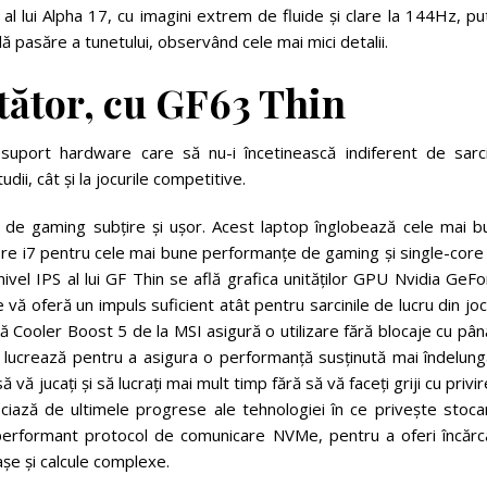
al lui Alpha 17, cu imagini extrem de fluide și clare la 144Hz, pu
ă pasăre a tunetului, observând cele mai mici detalii.
rtător, cu GF63 Thin
 suport hardware care să nu-i încetinească indiferent de sarci
dii, cât și la jocurile competitive.
p de gaming subțire și ușor. Acest laptop înglobează cele mai b
re i7 pentru cele mai bune performanțe de gaming și single-core 
nivel IPS al lui GF Thin se află grafica unităților GPU Nvidia GeF
ă oferă un impuls suficient atât pentru sarcinile de lucru din joc
ă Cooler Boost 5 de la MSI asigură o utilizare fără blocaje cu pân
 lucrează pentru a asigura o performanță susținută mai îndelung
vă jucați și să lucrați mai mult timp fără să vă faceți griji cu privir
ficiază de ultimele progrese ale tehnologiei în ce privește stoc
i performant protocol de comunicare NVMe, pentru a oferi încărc
așe și calcule complexe.