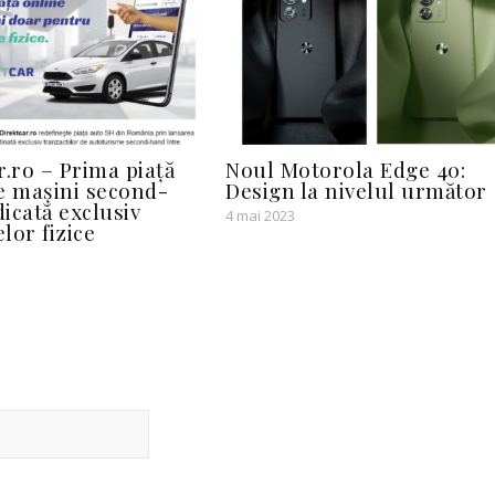
r.ro – Prima piață
Noul Motorola Edge 40:
e mașini second-
Design la nivelul următor
icată exclusiv
4 mai 2023
lor fizice