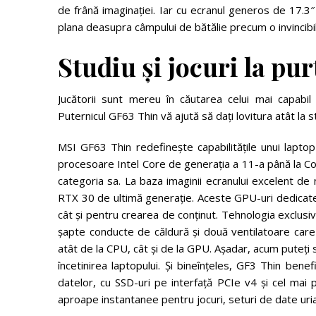
de frână imaginației. Iar cu ecranul generos de 17.3″ 
plana deasupra câmpului de bătălie precum o invincibil
Studiu și jocuri la pu
Jucătorii sunt mereu în căutarea celui mai capabil
Puternicul GF63 Thin vă ajută să dați lovitura atât la stu
MSI GF63 Thin redefinește capabilitățile unui lapto
procesoare Intel Core de generația a 11-a până la Co
categoria sa. La baza imaginii ecranului excelent de 
RTX 30 de ultimă generație. Aceste GPU-uri dedicate v
cât și pentru crearea de conținut. Tehnologia exclusiv
șapte conducte de căldură și două ventilatoare care
atât de la CPU, cât și de la GPU. Așadar, acum puteți să 
încetinirea laptopului. Și bineînțeles, GF3 Thin bene
datelor, cu SSD-uri pe interfață PCIe v4 și cel ma
aproape instantanee pentru jocuri, seturi de date uri