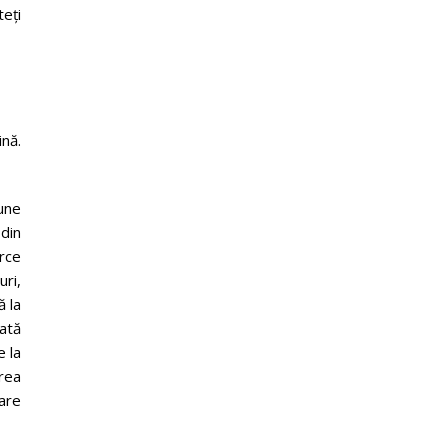
teți
nă.
une
din
orce
uri,
ă la
ată
e la
area
are