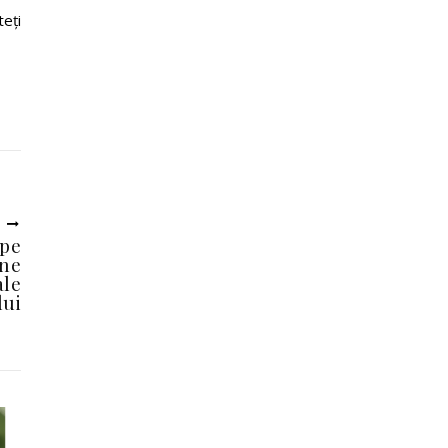
teți
U
 pe
ine
ale
lui