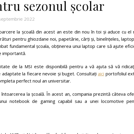
ntru sezonul școlar
septembrie 2022
toarcere la școală din acest an este din nou în toi și aduce cu el
turi pentru ghiozdane noi, papetărie, cărți și, bineînțeles, laptop
t fundamental școala, obținerea unui laptop care să ajute efici
de importantă.
ate de la MSI este disponibilă pentru a vă ajuta să vă ridicați
țe adaptate la fiecare nevoie și buget. Consultați
aici
portofoliul ex
mpleta perfect noul an universitar.
 întoarcerea la școală. În acest an, compania prezintă câteva of
a unui notebook de gaming capabil sau a unei locomotive pen