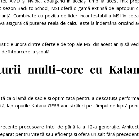
tel, AMD și Nvidia, adăugând în același timp la acest mix prop
st sezon Back to School, MSI oferă o gamă extinsă de laptopuri c
anță. Combinate cu poziția de lider incontestabil a MSI în ceea
i vă asigură că puterea reală de calcul este la îndemână oricând a
risticile unora dintre ofertele de top ale MSI din acest an și să v
de întoarcere la școală.
turii multi-core cu Kata
entă ca o lamă de sabie și optimizată pentru a descătușa perform
tă, laptopurile Katana GF66 vor străluci pe câmpul de luptă prin
recente procesoare Intel de până la a 12-a generație. Arhitect
separat pentru viteză sau eficiență și oferă un salt fără preceden