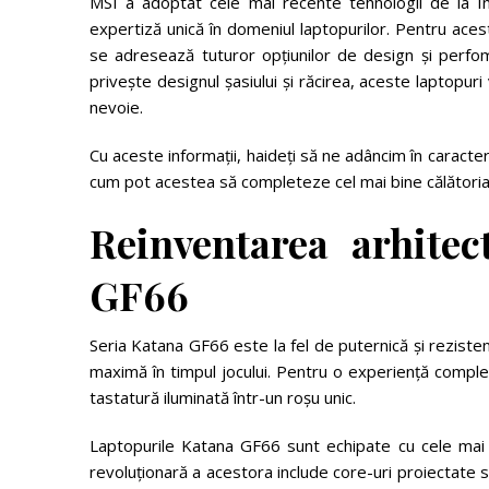
MSI a adoptat cele mai recente tehnologii de la In
expertiză unică în domeniul laptopurilor. Pentru ace
se adresează tuturor opțiunilor de design și perfom
privește designul șasiului și răcirea, aceste laptopur
nevoie.
Cu aceste informații, haideți să ne adâncim în caracte
cum pot acestea să completeze cel mai bine călătoria 
Reinventarea arhitec
GF66
Seria Katana GF66 este la fel de puternică și rezist
maximă în timpul jocului. Pentru o experiență comple
tastatură iluminată într-un roșu unic.
Laptopurile Katana GF66 sunt echipate cu cele mai 
revoluționară a acestora include core-uri proiectate 