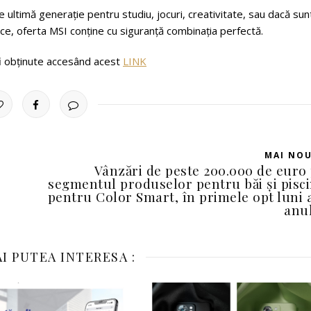
e ultimă generație pentru studiu, jocuri, creativitate, sau dacă sun
ice, oferta MSI conține cu siguranță combinația perfectă.
 fi obținute accesând acest
LINK
MAI NO
Vânzări de peste 200.000 de euro
segmentul produselor pentru băi și pisc
pentru Color Smart, în primele opt luni 
anu
I PUTEA INTERESA :