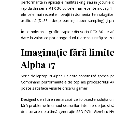
performanță în aplicațiile multitasking sau în jocurile 
rapidă din seria RTX 30 cu cele mai recente inovații î
ele cele mai recente inovații în domeniul tehnologiilor
artificială (DLSS – deep learning super sampling) și pro
În completarea graficii rapide din seria RTX 30 se 
date la valori ce pot atinge dublul vitezei unităților P
Imaginație fără limit
Alpha 17
Seria de laptopuri Alpha 17 este construită special p
Combinând performanțele de top ale procesorului 
poate satisface visurile oricărui gamer.
Designul de răcire remarcabil ce folosește soluția u
fără probleme în timpul sesiunilor intense de joc și s
de stocare de ultimă generație SSD PCIe Gen4 cu NVM