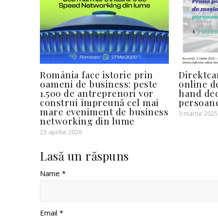
România face istorie prin
Direktca
oameni de business: peste
online d
1.500 de antreprenori vor
hand ded
construi împreună cel mai
persoane
mare eveniment de business
3 martie 2025
networking din lume
23 aprilie 2026
Lasă un răspuns
Name *
Email *