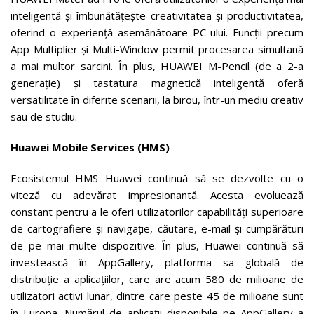
inteligentă și îmbunătățește creativitatea și productivitatea,
oferind o experiență asemănătoare PC-ului. Funcții precum
App Multiplier și Multi-Window permit procesarea simultană
a mai multor sarcini. În plus, HUAWEI M-Pencil (de a 2-a
generație) și tastatura magnetică inteligentă oferă
versatilitate în diferite scenarii, la birou, într-un mediu creativ
sau de studiu.
Huawei Mobile Services (HMS)
Ecosistemul HMS Huawei continuă să se dezvolte cu o
viteză cu adevărat impresionantă. Acesta evoluează
constant pentru a le oferi utilizatorilor capabilități superioare
de cartografiere și navigație, căutare, e-mail și cumpărături
de pe mai multe dispozitive. În plus, Huawei continuă să
investească în AppGallery, platforma sa globală de
distribuție a aplicațiilor, care are acum 580 de milioane de
utilizatori activi lunar, dintre care peste 45 de milioane sunt
în Europa. Numărul de aplicații disponibile pe AppGallery a