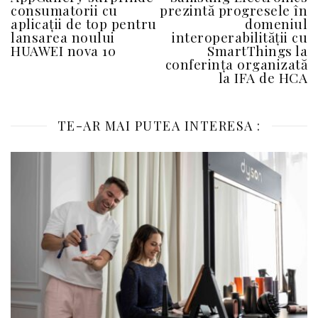
consumatorii cu
prezintă progresele în
aplicații de top pentru
domeniul
lansarea noului
interoperabilității cu
HUAWEI nova 10
SmartThings la
conferința organizată
la IFA de HCA
TE-AR MAI PUTEA INTERESA :