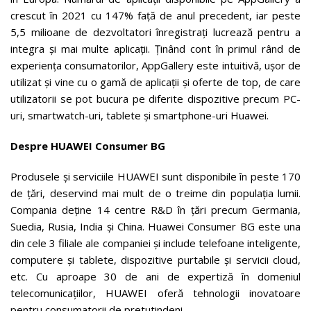
crescut în 2021 cu 147% față de anul precedent, iar peste
5,5 milioane de dezvoltatori înregistrați lucrează pentru a
integra și mai multe aplicații. Ținând cont în primul rând de
experiența consumatorilor, AppGallery este intuitivă, ușor de
utilizat și vine cu o gamă de aplicații și oferte de top, de care
utilizatorii se pot bucura pe diferite dispozitive precum PC-
uri, smartwatch-uri, tablete și smartphone-uri Huawei.
Despre HUAWEI Consumer BG
Produsele și serviciile HUAWEI sunt disponibile în peste 170
de țări, deservind mai mult de o treime din populația lumii.
Compania deține 14 centre R&D în țări precum Germania,
Suedia, Rusia, India și China. Huawei Consumer BG este una
din cele 3 filiale ale companiei și include telefoane inteligente,
computere și tablete, dispozitive purtabile și servicii cloud,
etc. Cu aproape 30 de ani de expertiză în domeniul
telecomunicațiilor, HUAWEI oferă tehnologii inovatoare
pentru consumatorii de pretutindeni.