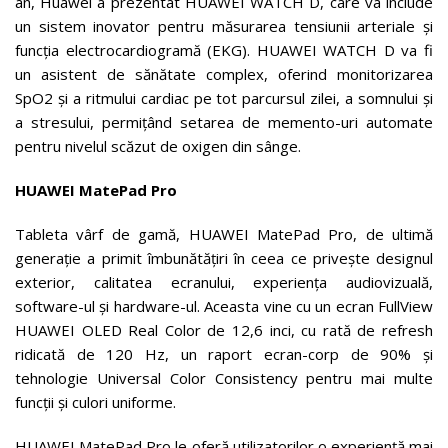
an, Huawei a prezentat HUAWEI WATCH D, care va include
un sistem inovator pentru măsurarea tensiunii arteriale și
funcția electrocardiogramă (EKG). HUAWEI WATCH D va fi
un asistent de sănătate complex, oferind monitorizarea
SpO2 și a ritmului cardiac pe tot parcursul zilei, a somnului și
a stresului, permițând setarea de memento-uri automate
pentru nivelul scăzut de oxigen din sânge.
HUAWEI MatePad Pro
Tableta vârf de gamă, HUAWEI MatePad Pro, de ultimă
generație a primit îmbunătățiri în ceea ce privește designul
exterior, calitatea ecranului, experiența audiovizuală,
software-ul și hardware-ul. Aceasta vine cu un ecran FullView
HUAWEI OLED Real Color de 12,6 inci, cu rată de refresh
ridicată de 120 Hz, un raport ecran-corp de 90% și
tehnologie Universal Color Consistency pentru mai multe
funcții și culori uniforme.
HUAWEI MatePad Pro le oferă utilizatorilor o experiență mai