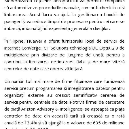
Modernizarea rețelelor aeroportului va permite companiei
să automatizeze procedurile manuale, cum ar fi check-in-ul și
îmbarcarea. Acest lucru va ajuta la gestionarea fluxului de
pasageri și va reduce timpul de procesare pentru cei care se
îmbarcă, îmbunătățind experiența generală a clienților.
În Filipine, Huawei a oferit furnizorului local de servicii de
internet Converge ICT Solutions tehnologia DC OptiX 2.0 de
multiplexare prin divizare pe lungime de undă, pentru a
contribui la furnizarea de internet fiabil și de mare viteză
centrelor de date care operează în țară.
Un număr tot mai mare de firme filipineze care furnizează
servicii precum programarea și înregistrarea datelor pentru
organizații externe au crescut semnificativ cererea de
servicii pentru centrele de date. Potrivit firmei de cercetare
de piață Arizton Advisory & Intelligence, se așteaptă ca piața
centrelor de date din această țară să crească cu o rată
anuală de 13,4% și să ajungă la o valoare de 635 de milioane