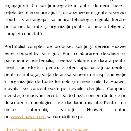
angajații săi. Cu soluții integrate în patru domenii cheie –
rețele de telecomunicații, IT, dispozitive inteligente și servicii
cloud – s-au angajat să aducă tehnologia digitală fiecărei
persoane, locuințe și organizații pentru o lume inteligentă,
complet conectată.
Portofoliul complet de produse, soluții și servicii Huawei
este competitiv și sigur. Prin colaborarea deschisă cu
partenerii ecosistemului, creează valoare de durată pentru
clienți, fac eforturi pentru a oferi oportunități oamenilor,
pentru a îmbogăți viața de acasă și pentru a inspira inovație
în organizațiile de toate formele și dimensiunile. La Huawei,
inovația se concentrează pe nevoile clienților. Compania
investește masiv în cercetarea de bază, concentrându-se pe
descoperiri tehnologice care duc lumea înainte. Pentru mai
multe informații, vizitați Huawei online
pe
www.huawei.com
sau urmăriți-ne pe:
http://www.linkedin.com/company/Huawei