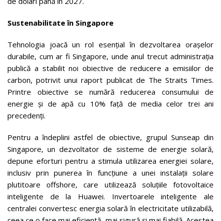
de dolari până în 2027.
Sustenabilitate în Singapore
Tehnologia joacă un rol esențial în dezvoltarea orașelor
durabile, cum ar fi Singapore, unde anul trecut administrația
publică a stabilit noi obiective de reducere a emisiilor de
carbon, potrivit unui raport publicat de The Straits Times.
Printre obiective se numără reducerea consumului de
energie și de apă cu 10% față de media celor trei ani
precedenți.
Pentru a îndeplini astfel de obiective, grupul Sunseap din
Singapore, un dezvoltator de sisteme de energie solară,
depune eforturi pentru a stimula utilizarea energiei solare,
inclusiv prin punerea în funcțiune a unei instalații solare
plutitoare offshore, care utilizează soluțiile fotovoltaice
inteligente de la Huawei. Invertoarele inteligente ale
centralei convertesc energia solară în electricitate utilizabilă,
ceea ce o face mai eficientă, mai sigură și mai fiabilă. Acestea