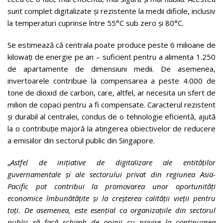
sunt complet digitalizate și rezistente la medii dificile, inclusiv
la temperaturi cuprinse între 55°C sub zero și 80°C.
Se estimează că centrala poate produce peste 6 milioane de
kilowați de energie pe an – suficient pentru a alimenta 1.250
de apartamente de dimensiuni medii. De asemenea,
invertoarele contribuie la compensarea a peste 4.000 de
tone de dioxid de carbon, care, altfel, ar necesita un sfert de
milion de copaci pentru a fi compensate. Caracterul rezistent
și durabil al centralei, condus de o tehnologie eficientă, ajută
la o contribuție majoră la atingerea obiectivelor de reducere
a emisiilor din sectorul public din Singapore.
„
Astfel de inițiative de digitalizare ale entităților
guvernamentale și ale sectorului privat din regiunea Asia-
Pacific pot contribui la promovarea unor oportunități
economice îmbunătățite și la creșterea calității vieții pentru
toți. De asemenea, este esențial ca organizațiile din sectorul
public să facă schimb de opinii cu privire la continuarea