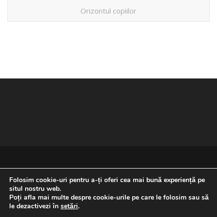
Orizontul copiilor
Folosim cookie-uri pentru a-ți oferi cea mai bună experiență pe
situl nostru web.
Poți afla mai multe despre cookie-urile pe care le folosim sau să
REVENIRE LA ÎNCEPUTUL PAGINII
le dezactivezi în
setări
.