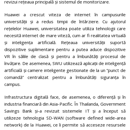
revizui rețeaua principală și sistemul de monitorizare.
Huawei a crescut viteza de internet în campusurile
universității și a redus timpii de întârziere. Cu ajutorul
rețelelor Huawei, universitatea poate utiliza tehnologii care
necesită internet de mare viteză, cum ar fi realitatea virtuală
și inteligența artificială. Rețeaua universității suportă
dispozitive suplimentare pentru a putea aduce dispozitive
VR în sălile de clasă și pentru a îmbunătăți procesul de
învățare. De asemenea, SWU utilizează aplicații de inteligență
artificială și camere inteligente gestionate de la un “punct de
comandă” centralizat pentru a îmbunătăți siguranța în
campus.
Infrastructura digitală face, de asemenea, o diferență și în
industria financiară din Asia-Pacific. În Thailanda, Government
Savings Bank și-a revizuit sistemele IT și a început să
utilizeze tehnologia SD-WAN (software defined wide-area
network) de la Huawei, ce îi permite să acceseze resursele