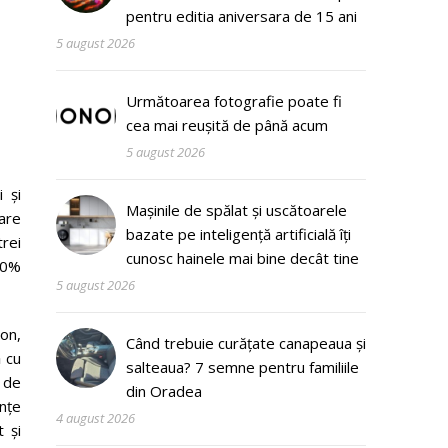
pentru editia aniversara de 15 ani
5 august 2026
Următoarea fotografie poate fi
cea mai reușită de până acum
5 august 2026
 și
Mașinile de spălat și uscătoarele
are
bazate pe inteligență artificială îți
trei
cunosc hainele mai bine decât tine
60%
5 august 2026
on,
Când trebuie curățate canapeaua și
 cu
salteaua? 7 semne pentru familiile
r de
din Oradea
ențe
4 august 2026
 și