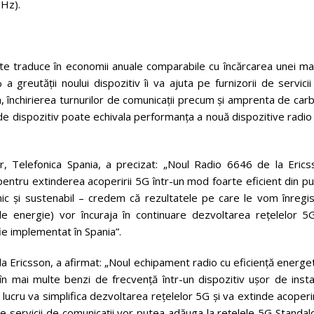
GHz).
 traduce în economii anuale comparabile cu încărcarea unei maș
greutății noului dispozitiv îi va ajuta pe furnizorii de servici
 închirierea turnurilor de comunicații precum și amprenta de car
l de dispozitiv poate echivala performanța a nouă dispozitive radio
Telefonica Spania, a precizat: „Noul Radio 6646 de la Erics
pentru extinderea acoperirii 5G într-un mod foarte eficient din p
mic și sustenabil – credem că rezultatele pe care le vom înregis
 energie) vor încuraja în continuare dezvoltarea rețelelor 5G
e implementat în Spania”.
Ericsson, a afirmat: „Noul echipament radio cu eficiență energet
n mai multe benzi de frecvență într-un dispozitiv ușor de instal
lucru va simplifica dezvoltarea rețelelor 5G și va extinde acoper
i de servicii de comunicații vor putea adăuga la rețelele 5G Standa