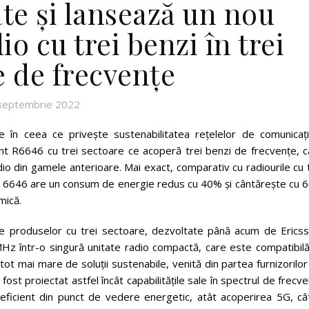
ate și lansează un nou
io cu trei benzi în trei
e de frecvențe
septembrie 2022
e în ceea ce privește sustenabilitatea rețelelor de comunicații
t R6646 cu trei sectoare ce acoperă trei benzi de frecvențe, c
io din gamele anterioare. Mai exact, comparativ cu radiourile cu 
dio 6646 are un consum de energie redus cu 40% și cântărește cu 
mică.
ale produselor cu trei sectoare, dezvoltate până acum de Ericss
Hz într-o singură unitate radio compactă, care este compatibilă
ot mai mare de soluții sustenabile, venită din partea furnizorilo
ost proiectat astfel încât capabilitățile sale în spectrul de frecv
eficient din punct de vedere energetic, atât acoperirea 5G, cât