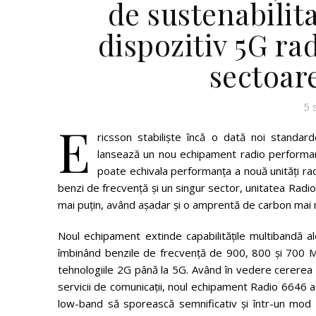
de sustenabilit
dispozitiv 5G rad
sectoar
5 
E
ricsson stabiliște încă o dată noi standard
lansează un nou echipament radio performan
poate echivala performanța a nouă unități rad
benzi de frecvență și un singur sector, unitatea Ra
mai puțin, având așadar și o amprentă de carbon mai 
Noul echipament extinde capabilitățile multibandă 
îmbinând benzile de frecvență de 900, 800 și 700 M
tehnologiile 2G până la 5G. Având în vedere cererea t
servicii de comunicații, noul echipament Radio 6646 a f
low-band să sporească semnificativ și într-un mod 