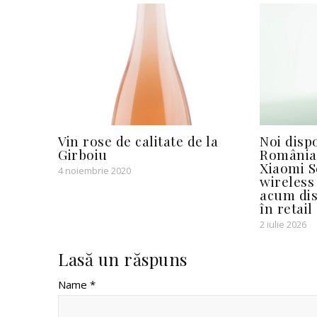
Vin rose de calitate de la
Noi dispo
Girboiu
România:
Xiaomi S
4 noiembrie 2020
wireless
acum dis
în retail
2 iulie 2026
Lasă un răspuns
Name *