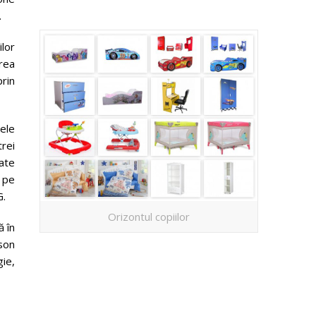
.
ilor
erea
rin
ele
rei
oate
e pe
G.
Orizontul copiilor
ă în
sson
gie,