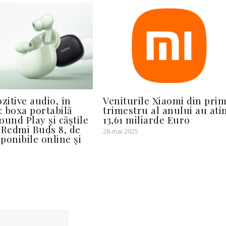
zitive audio, în
Veniturile Xiaomi din pri
 boxa portabilă
trimestru al anului au ati
ound Play și căștile
13,61 miliarde Euro
 Redmi Buds 8, de
28 mai 2025
ponibile online și