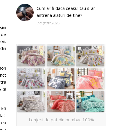
Cum ar fi dacă ceasul tău s-ar
antrena alături de tine?
3 august 2026
ini
i de
bon.
 din
son
unct
tra
 și
ică
at.
Lenjerii de pat din bumbac 100%
irea
lone