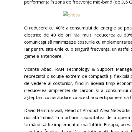
performanța în zona de frecvențe mid-band (de 3,5 
O reducere cu 40% a consumului de energie se poate
electrice de 40 de ori. Mai mult, reducerea cu 60% a 
comunicații să minimizeze costurile cu implementarea,
Iar pentru site-urile cu o singură frecvență, un astfe
gamele anterioare.
Vicente Abad, RAN Technology & Support Manager, 
reprezintă o soluție extrem de compactă și flexibilă 
de vedere al costurilor, fiind în același timp econo
(reducerea amprentei de carbon și a consumului de
așteptăm cu nerăbdare ca acest nou echipament să fi
David Hammarwall, Head of Product Area Networks la 
ridicată îmbină în mod unic capacitatea de a opera î
Urmând să fie implementat mai întâi în Europa, acest 
acestora. În plus, datorită acestei inovații, furnizori