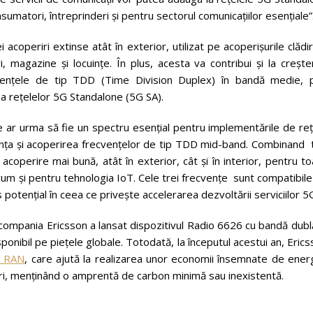
umatori, întreprinderi și pentru sectorul comunicațiilor esențiale”
acoperiri extinse atât în exterior, utilizat pe acoperișurile clădir
uri, magazine și locuințe. În plus, acesta va contribui și la creșt
ecvențele de tip TDD (Time Division Duplex) în bandă medie, p
 a rețelelor 5G Standalone (5G SA).
 ar urma să fie un spectru esențial pentru implementările de reț
nța și acoperirea frecvențelor de tip TDD mid-band. Combinand t
operire mai bună, atât în ​​exterior, cât și în interior, pentru t
ecum și pentru tehnologia IoT. Cele trei frecvențe sunt compatibil
 potențial în ceea ce privește accelerarea dezvoltării serviciilor 5
compania Ericsson a lansat dispozitivul Radio 6626 cu bandă dubl
ponibil pe piețele globale. Totodată, la începutul acestui an, Eric
5G RAN
, care ajută la realizarea unor economii însemnate de ener
 ori, menținând o amprentă de carbon minimă sau inexistentă.