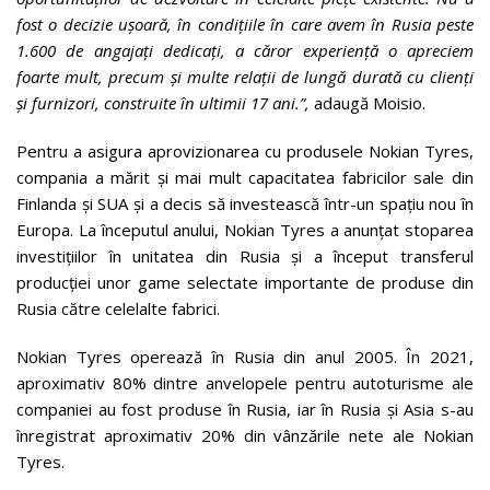
fost o decizie ușoară, în condițiile în care avem în Rusia peste
1.600 de angajați dedicați, a căror experiență o apreciem
foarte mult, precum și multe relații de lungă durată cu clienți
și furnizori, construite în ultimii 17 ani.”,
adaugă Moisio.
Pentru a asigura aprovizionarea cu produsele Nokian Tyres,
compania a mărit și mai mult capacitatea fabricilor sale din
Finlanda și SUA și a decis să investească într-un spațiu nou în
Europa. La începutul anului, Nokian Tyres a anunțat stoparea
investițiilor în unitatea din Rusia și a început transferul
producției unor game selectate importante de produse din
Rusia către celelalte fabrici.
Nokian Tyres operează în Rusia din anul 2005. În 2021,
aproximativ 80% dintre anvelopele pentru autoturisme ale
companiei au fost produse în Rusia, iar în Rusia și Asia s-au
înregistrat aproximativ 20% din vânzările nete ale Nokian
Tyres.