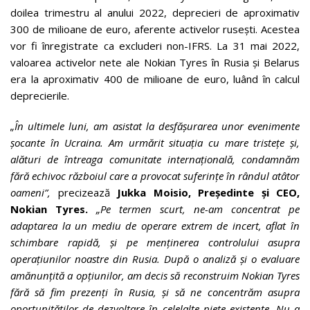
doilea trimestru al anului 2022, deprecieri de aproximativ
300 de milioane de euro, aferente activelor rusești. Acestea
vor fi înregistrate ca excluderi non-IFRS. La 31 mai 2022,
valoarea activelor nete ale Nokian Tyres în Rusia și Belarus
era la aproximativ 400 de milioane de euro, luând în calcul
deprecierile.
„În ultimele luni, am asistat la desfășurarea unor evenimente
șocante în Ucraina. Am urmărit situația cu mare tristețe și,
alături de întreaga comunitate internațională, condamnăm
fără echivoc războiul care a provocat suferințe în rândul atâtor
oameni”,
precizează
Jukka Moisio, Președinte și CEO,
Nokian Tyres.
„Pe termen scurt, ne-am concentrat pe
adaptarea la un mediu de operare extrem de incert, aflat în
schimbare rapidă, și pe menținerea controlului asupra
operațiunilor noastre din Rusia. După o analiză și o evaluare
amănunțită a opțiunilor, am decis să reconstruim Nokian Tyres
fără să fim prezenți în Rusia, și să ne concentrăm asupra
oportunităților de dezvoltare în celelalte piețe existente. Nu a