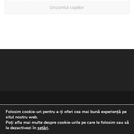
Orizontul copiilor
Folosim cookie-uri pentru a-ți oferi cea mai bună experiență pe
situl nostru web.
Poți afla mai multe despre cookie-urile pe care le folosim sau să
REVENIRE LA ÎNCEPUTUL PAGINII
le dezactivezi în
setări
.