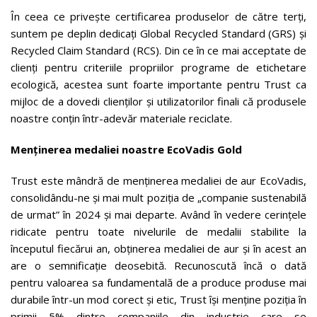
În ceea ce privește certificarea produselor de către terți,
suntem pe deplin dedicați Global Recycled Standard (GRS) și
Recycled Claim Standard (RCS). Din ce în ce mai acceptate de
clienți pentru criteriile propriilor programe de etichetare
ecologică, acestea sunt foarte importante pentru Trust ca
mijloc de a dovedi clienților și utilizatorilor finali că produsele
noastre conțin într-adevăr materiale reciclate.
Menținerea medaliei noastre EcoVadis Gold
Trust este mândră de menținerea medaliei de aur EcoVadis,
consolidându-ne și mai mult poziția de „companie sustenabilă
de urmat” în 2024 și mai departe. Având în vedere cerințele
ridicate pentru toate nivelurile de medalii stabilite la
începutul fiecărui an, obținerea medaliei de aur și în acest an
are o semnificație deosebită. Recunoscută încă o dată
pentru valoarea sa fundamentală de a produce produse mai
durabile într-un mod corect și etic, Trust își menține poziția în
primii 5% dintre companiile din industrie care se