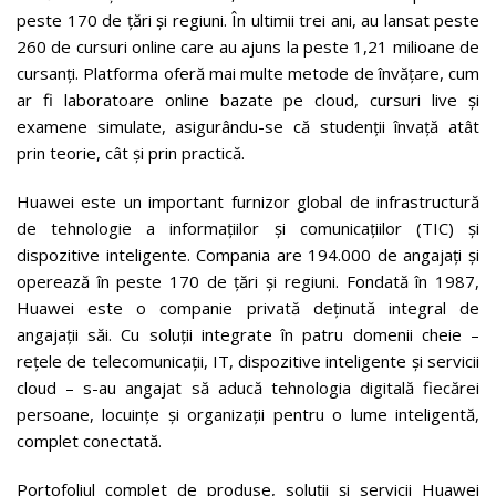
peste 170 de țări și regiuni. În ultimii trei ani, au lansat peste
260 de cursuri online care au ajuns la peste 1,21 milioane de
cursanți. Platforma oferă mai multe metode de învățare, cum
ar fi laboratoare online bazate pe cloud, cursuri live și
examene simulate, asigurându-se că studenții învață atât
prin teorie, cât și prin practică.
Huawei este un important furnizor global de infrastructură
de tehnologie a informațiilor și comunicațiilor (TIC) și
dispozitive inteligente. Compania are 194.000 de angajați și
operează în peste 170 de țări și regiuni. Fondată în 1987,
Huawei este o companie privată deținută integral de
angajații săi. Cu soluții integrate în patru domenii cheie –
rețele de telecomunicații, IT, dispozitive inteligente și servicii
cloud – s-au angajat să aducă tehnologia digitală fiecărei
persoane, locuințe și organizații pentru o lume inteligentă,
complet conectată.
Portofoliul complet de produse, soluții și servicii Huawei