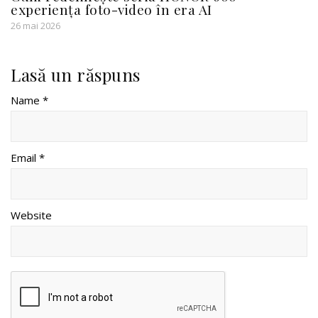
experiența foto-video în era AI
26 mai 2026
Lasă un răspuns
Name *
Email *
Website