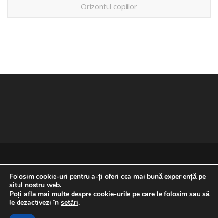
Orizontul copiilor
Folosim cookie-uri pentru a-ți oferi cea mai bună experiență pe
situl nostru web.
Poți afla mai multe despre cookie-urile pe care le folosim sau să
REVENIRE LA ÎNCEPUTUL PAGINII
le dezactivezi în
setări
.