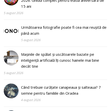
2026. Ghidul complet pentru editia aniversara de
15 ani
5 august 2026
Următoarea fotografie poate fi cea mai reușită de
până acum
5 august 2026
Mașinile de spălat și uscătoarele bazate pe
inteligență artificială îți cunosc hainele mai bine
decât tine
5 august 2026
Când trebuie curățate canapeaua și salteaua? 7
semne pentru familiile din Oradea
4 august 2026