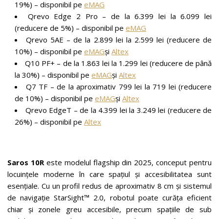
19%) – disponibil pe
eMAG
Qrevo Edge 2 Pro – de la 6.399 lei la 6.099 lei
(reducere de 5%) – disponibil pe
eMAG
Qrevo 5AE – de la 2.899 lei la 2.599 lei (reducere de
10%) – disponibil pe
eMAG
și
Altex
Q10 PF+ – de la 1.863 lei la 1.299 lei (reducere de până
la 30%) – disponibil pe
eMAG
și
Altex
Q7 TF – de la aproximativ 799 lei la 719 lei (reducere
de 10%) – disponibil pe
eMAG
și
Altex
Qrevo EdgeT – de la 4.399 lei la 3.249 lei (reducere de
26%) – disponibil pe
Altex
Saros 10R
este modelul flagship din 2025, conceput pentru
locuințele moderne în care spațiul și accesibilitatea sunt
esențiale. Cu un profil redus de aproximativ 8 cm și sistemul
de navigație StarSight™ 2.0, robotul poate curăța eficient
chiar și zonele greu accesibile, precum spațiile de sub