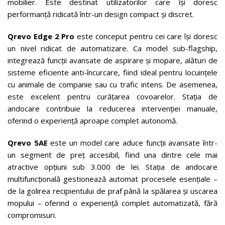
mobilier. Este destinat utilizatorilor care își doresc
performanță ridicată într-un design compact și discret.
Qrevo Edge 2 Pro
este conceput pentru cei care își doresc
un nivel ridicat de automatizare. Ca model sub-flagship,
integrează funcții avansate de aspirare și mopare, alături de
sisteme eficiente anti-încurcare, fiind ideal pentru locuințele
cu animale de companie sau cu trafic intens. De asemenea,
este excelent pentru curățarea covoarelor. Stația de
andocare contribuie la reducerea intervenției manuale,
oferind o experiență aproape complet autonomă.
Qrevo 5AE
este un model care aduce funcții avansate într-
un segment de preț accesibil, fiind una dintre cele mai
atractive opțiuni sub 3.000 de lei. Stația de andocare
multifuncțională gestionează automat procesele esențiale –
de la golirea recipientului de praf până la spălarea și uscarea
mopului – oferind o experiență complet automatizată, fără
compromisuri.