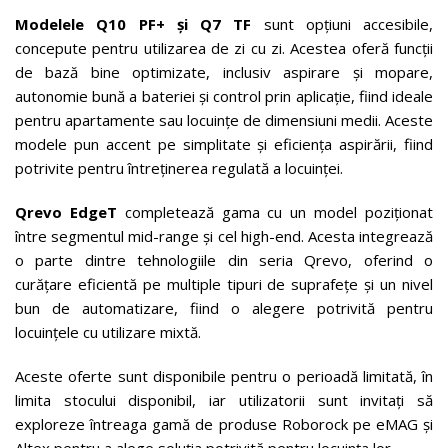
Modelele Q10 PF+ și Q7 TF
sunt opțiuni accesibile,
concepute pentru utilizarea de zi cu zi. Acestea oferă funcții
de bază bine optimizate, inclusiv aspirare și mopare,
autonomie bună a bateriei și control prin aplicație, fiind ideale
pentru apartamente sau locuințe de dimensiuni medii. Aceste
modele pun accent pe simplitate și eficiența aspirării, fiind
potrivite pentru întreținerea regulată a locuinței.
Qrevo EdgeT
completează gama cu un model poziționat
între segmentul mid-range și cel high-end. Acesta integrează
o parte dintre tehnologiile din seria Qrevo, oferind o
curățare eficientă pe multiple tipuri de suprafețe și un nivel
bun de automatizare, fiind o alegere potrivită pentru
locuințele cu utilizare mixtă.
Aceste oferte sunt disponibile pentru o perioadă limitată, în
limita stocului disponibil, iar utilizatorii sunt invitați să
exploreze întreaga gamă de produse Roborock pe eMAG și
Altex pentru a alege soluția potrivită pentru locuința lor.