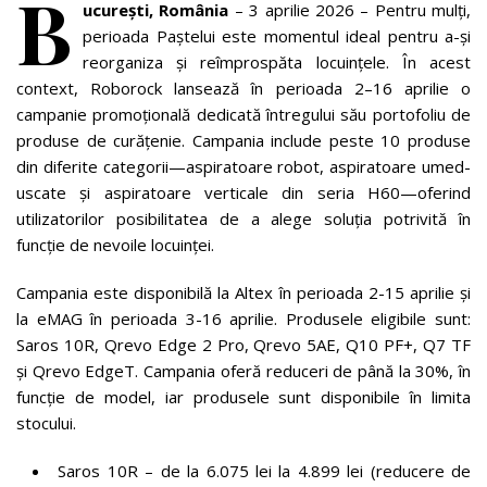
B
ucurești, România
– 3 aprilie 2026 – Pentru mulți,
perioada Paștelui este momentul ideal pentru a-și
reorganiza și reîmprospăta locuințele. În acest
context, Roborock lansează în perioada 2–16 aprilie o
campanie promoțională dedicată întregului său portofoliu de
produse de curățenie. Campania include peste 10 produse
din diferite categorii—aspiratoare robot, aspiratoare umed-
uscate și aspiratoare verticale din seria H60—oferind
utilizatorilor posibilitatea de a alege soluția potrivită în
funcție de nevoile locuinței.
Campania este disponibilă la Altex în perioada 2-15 aprilie și
la eMAG în perioada 3-16 aprilie. Produsele eligibile sunt:
Saros 10R, Qrevo Edge 2 Pro, Qrevo 5AE, Q10 PF+, Q7 TF
și Qrevo EdgeT. Campania oferă reduceri de până la 30%, în
funcție de model, iar produsele sunt disponibile în limita
stocului.
Saros 10R – de la 6.075 lei la 4.899 lei (reducere de