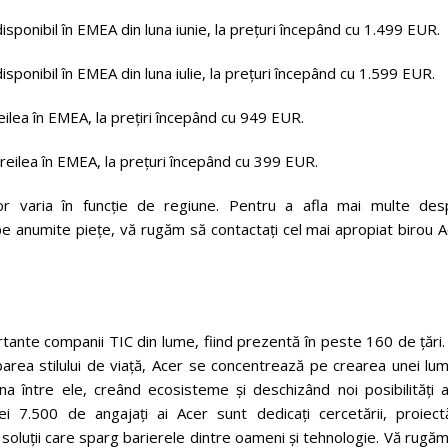
sponibil în EMEA din luna iunie, la prețuri începând cu 1.499 EUR.
sponibil în EMEA din luna iulie, la prețuri începând cu 1.599 EUR.
eilea în EMEA, la prețiri începând cu 949 EUR.
treilea în EMEA, la prețuri începând cu 399 EUR.
ea vor varia în funcție de regiune. Pentru a afla mai multe des
or pe anumite piețe, vă rugăm să contactați cel mai apropiat birou 
tante companii TIC din lume, fiind prezentă în peste 160 de țări
rea stilului de viață, Acer se concentrează pe crearea unei lumi
ona între ele, creând ecosisteme și deschizând noi posibilități 
i 7.500 de angajați ai Acer sunt dedicați cercetării, proiectăr
i soluții care sparg barierele dintre oameni și tehnologie. Vă rugă