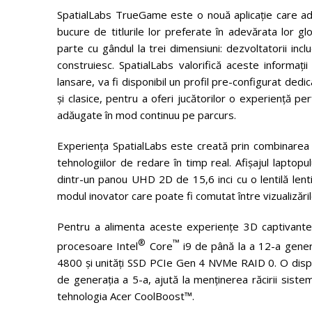
SpatialLabs TrueGame este o nouă aplicație care adu
bucure de titlurile lor preferate în adevărata lor gl
parte cu gândul la trei dimensiuni: dezvoltatorii inc
construiesc. SpatialLabs valorifică aceste informaț
lansare, va fi disponibil un profil pre-configurat dedi
și clasice, pentru a oferi jucătorilor o experiență perf
adăugate în mod continuu pe parcurs.
Experiența SpatialLabs este creată prin combinarea u
tehnologiilor de redare în timp real. Afișajul lapto
dintr-un panou UHD 2D de 15,6 inci cu o lentilă lenti
modul inovator care poate fi comutat între vizualizări
Pentru a alimenta aceste experiențe 3D captivante
®
™
procesoare Intel
Core
i9 de până la a 12-a gen
4800 și unități SSD PCIe Gen 4 NVMe RAID 0. O dispu
de generația a 5-a, ajută la menținerea răcirii sistem
tehnologia Acer CoolBoost™.