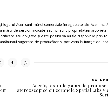
 logo-ul Acer sunt mărci comerciale înregistrate ale Acer Inc. A
u mărci de servicii, indicate sau nu, sunt proprietatea proprietar
otificare sau obligație și este posibil să nu fie disponibile prin t
u amănuntul sugerate de producător și pot varia în funcție de loca
MAI NO
a
Acer își extinde gama de produse
stem
stereoscopice cu ecranele SpatialLabs V
Ser