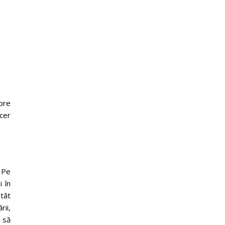
pre
Acer
. Pe
 în
atât
ii,
m să