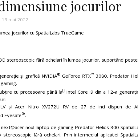
dimensiune jocurilor
19 mai 2022
 lumea jocurilor cu SpatialLabs TrueGame
D stereoscopic fără ochelari în lumea jocurilor, suportând peste
®
™
enerație și grafică NVIDIA
GeForce RTX
3080, Predator Hel
 gaming.
[
]
ubțire cu procesoare până la
Intel Core i9 din a 12-a generați
ri.
 LV și Acer Nitro XV272U RV de 27 de inci dispun de 
®
nd Eyesafe
.
să next@acer noul laptop de gaming Predator Helios 300 SpatialL
stereoscopic fără ochelari. Prin intermediul aplicației SpatialL