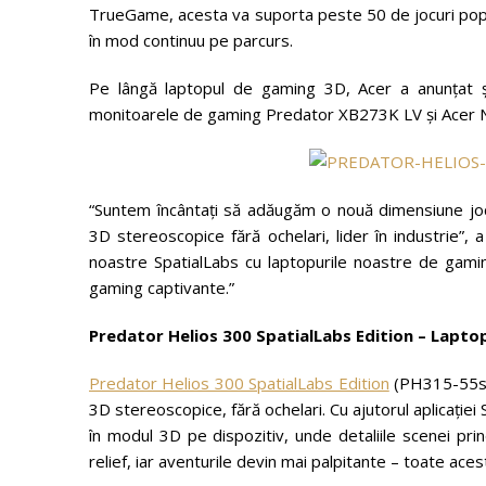
TrueGame, acesta va suporta peste 50 de jocuri popula
în mod continuu pe parcurs.
Pe lângă laptopul de gaming 3D, Acer a anunțat ș
monitoarele de gaming Predator XB273K LV și Acer 
“Suntem încântați să adăugăm o nouă dimensiune jocu
3D stereoscopice fără ochelari, lider în industrie”, 
noastre SpatialLabs cu laptopurile noastre de gam
gaming captivante.”
Predator Helios 300 SpatialLabs Edition – Lapto
Predator Helios 300 SpatialLabs Edition
(PH315-55s) 
3D stereoscopice, fără ochelari. Cu ajutorul aplicației
în modul 3D pe dispozitiv, unde detaliile scenei prin
relief, iar aventurile devin mai palpitante – toate aces