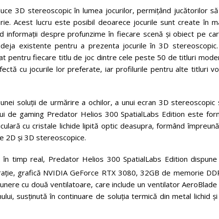
ce 3D stereoscopic în lumea jocurilor, permițând jucătorilor să
orie. Acest lucru este posibil deoarece jocurile sunt create în 
lud informații despre profunzime în fiecare scenă și obiect pe car
ii deja existente pentru a prezenta jocurile în 3D stereoscopic.
cat pentru fiecare titlu de joc dintre cele peste 50 de titluri mod
ectă cu jocurile lor preferate, iar profilurile pentru alte titluri vo
nei soluții de urmărire a ochilor, a unui ecran 3D stereoscopic 
pului de gaming Predator Helios 300 SpatialLabs Edition este for
culară cu cristale lichide lipită optic deasupra, formând împreun
le 2D și 3D stereoscopice.
 în timp real, Predator Helios 300 SpatialLabs Edition dispune
erație, grafică NVIDIA GeForce RTX 3080, 32GB de memorie DD
nere cu două ventilatoare, care include un ventilator AeroBlade
ului, susținută în continuare de soluția termică din metal lichid ș