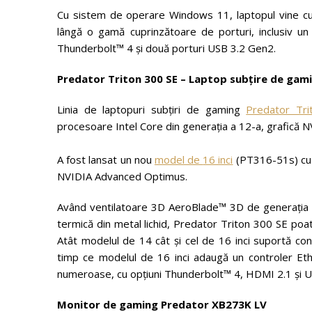
Cu sistem de operare Windows 11, laptopul vine cu 
lângă o gamă cuprinzătoare de porturi, inclusiv u
Thunderbolt™ 4 și două porturi USB 3.2 Gen2.
Predator Triton 300 SE
–
Laptop subțire de gam
Linia de laptopuri subțiri de gaming
Predator Tr
procesoare Intel Core din generația a 12-a, grafică 
A fost lansat un nou
model de
16 inci
(PT316-51s) cu
NVIDIA Advanced Optimus.
Având ventilatoare 3D AeroBlade™ 3D de generația a 
termică din metal lichid, Predator Triton 300 SE po
Atât modelul de 14 cât și cel de 16 inci suportă cone
timp ce modelul de 16 inci adaugă un controler Ethe
numeroase, cu opțiuni Thunderbolt™ 4, HDMI 2.1 și 
Monitor de gaming Predator XB273K LV