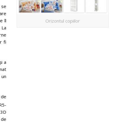
 se
mare
e îl
Orizontul copiilor
 La
erne
r fi
și a
mat
ă un
 de
R5-
 3D
i de