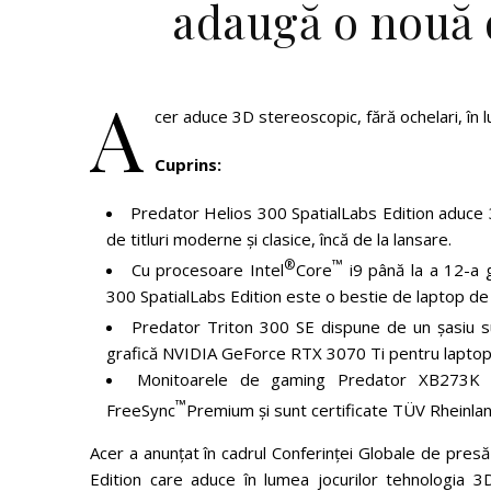
adaugă o nouă 
A
cer aduce 3D stereoscopic, fără ochelari, în
Cuprins:
Predator Helios 300 SpatialLabs Edition aduce 3
de titluri moderne și clasice, încă de la lansare.
®
™
Cu procesoare Intel
Core
i9 până la a 12-a g
300 SpatialLabs Edition este o bestie de laptop de
Predator Triton 300 SE dispune de un șasiu s
grafică NVIDIA GeForce RTX 3070 Ti pentru laptopu
Monitoarele de gaming Predator XB273K
™
FreeSync
Premium și sunt certificate TÜV Rheinla
Acer a anunțat în cadrul Conferinței Globale de pre
Edition care aduce în lumea jocurilor tehnologia 3D 