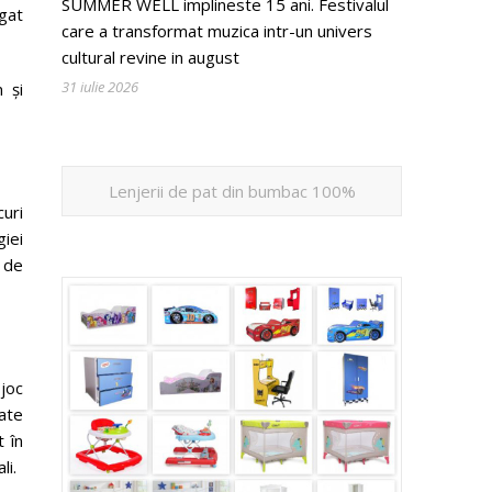
SUMMER WELL implineste 15 ani. Festivalul
ugat
care a transformat muzica intr-un univers
cultural revine in august
31 iulie 2026
 și
Lenjerii de pat din bumbac 100%
uri
giei
 de
joc
tate
t în
li.