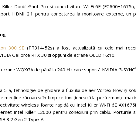
Killer DoubleShot Pro și conectivitate Wi-Fi 6E (E2600+1675i),
n port HDMI 2.1 pentru conectarea la monitoare externe, un p
ing
iton 300 SE
(PT314-52s) a fost actualizată cu cele mai rece
NVIDIA GeForce RTX 30 și opțiuni de ecrane OLED 16:10.
 ecrane WQXGA de până la 240 Hz care suportă NVIDIA G-SYNC
5-a, tehnologie de ghidare a fluxului de aer Vortex Flow și solu
ate menține răcoarea în timp ce funcționează la performanțe maxi
ctivitate wireless foarte rapidă cu Intel Killer Wi-Fi 6E AX1675i
rnet Intel Killer E2600 pentru conexiuni prin cablu. Porturile s
USB 3.2 Gen 2 Type-A.