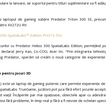
re la lansare, iar suportul pentru titluri suplimentare va fi adă
i laptopul de gaming subțire Predator Triton 300 SE, precum
Nitro XV272U RV.
rilor cu Predator Helios 300 SpatialLabs Edition, permițând joc
a declarat Jerry Kao, Co-COO, Acer Inc. “Prin integrarea tehnolo
ing Predator, sperăm să creăm o nouă categorie de experiențe
p pentru jocuri 3D
este un laptop de gaming puternic care permite experiențe de 
 SpatialLabs TrueGame, jucătorii pot juca fără efort jocurile accep
d viață. Încăperile par mai spațioase, obiectele apar cu adevăra
tea fără probleme, în timp real și fără a fi nevoie de ochelari specia