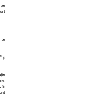
 pe
ort
nte
®
și
ție
me.
, în
unt