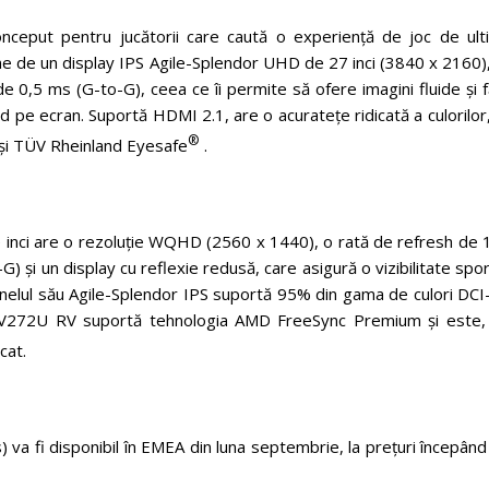
ceput pentru jucătorii care caută o experiență de joc de ult
 de un display IPS Agile-Splendor UHD de 27 inci (3840 x 2160),
 0,5 ms (G-to-G), ceea ce îi permite să ofere imagini fluide și 
id pe ecran. Suportă HDMI 2.1, are o acuratețe ridicată a culorilor
®
 și TÜV Rheinland Eyesafe
.
inci are o rezoluție WQHD (2560 x 1440), o rată de refresh de 
 și un display cu reflexie redusă, care asigură o vizibilitate spor
nelul său Agile-Splendor IPS suportă 95% din gama de culori DCI
 XV272U RV suportă tehnologia AMD FreeSync Premium și este,
cat.
va fi disponibil în EMEA din luna septembrie, la prețuri începân