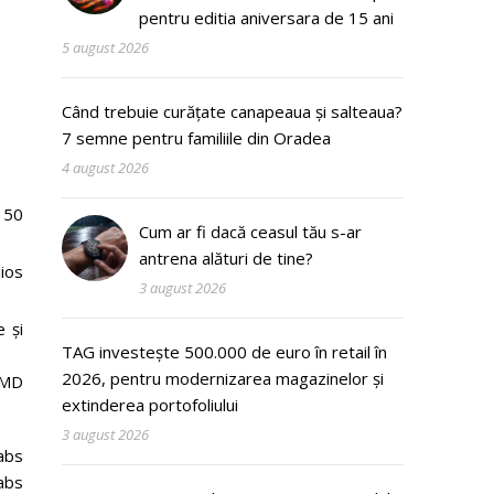
pentru editia aniversara de 15 ani
5 august 2026
Când trebuie curățate canapeaua și salteaua?
7 semne pentru familiile din Oradea
4 august 2026
 50
Cum ar fi dacă ceasul tău s-ar
antrena alături de tine?
ios
3 august 2026
e și
TAG investește 500.000 de euro în retail în
2026, pentru modernizarea magazinelor și
AMD
extinderea portofoliului
3 august 2026
abs
abs