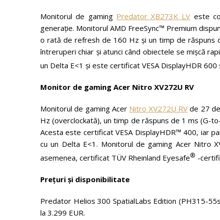
Monitorul de gaming
Predator XB273K LV
este con
generație. Monitorul AMD FreeSync™ Premium dispune
o rată de refresh de 160 Hz și un timp de răspuns de
întreruperi chiar și atunci când obiectele se mișcă rap
un Delta E<1 și este certificat VESA DisplayHDR 600
Monitor de gaming Acer Nitro XV272U RV
Monitorul de gaming Acer
Nitro XV272U RV
de 27 de 
Hz (overclockată), un timp de răspuns de 1 ms (G-to-G)
Acesta este certificat VESA DisplayHDR™ 400, iar pa
cu un Delta E<1. Monitorul de gaming Acer Nitro
®
asemenea, certificat TÜV Rheinland Eyesafe
-certifi
Prețuri și disponibilitate
Predator Helios 300 SpatialLabs Edition (PH315-55s) 
la 3.299 EUR.