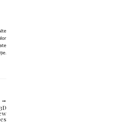
lte
ilor
oate
ție.
U
 3D
iew
ies