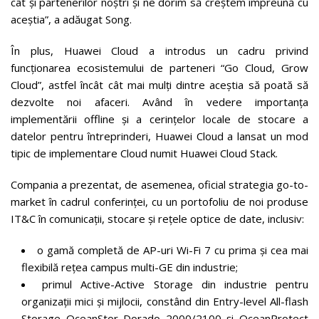
cât și partenerilor noștri și ne dorim să creștem împreună cu
aceștia”, a adăugat Song.
În plus, Huawei Cloud a introdus un cadru privind
funcționarea ecosistemului de parteneri “Go Cloud, Grow
Cloud”, astfel încât cât mai mulți dintre aceștia să poată să
dezvolte noi afaceri. Având în vedere importanța
implementării offline și a cerințelor locale de stocare a
datelor pentru întreprinderi, Huawei Cloud a lansat un mod
tipic de implementare Cloud numit Huawei Cloud Stack.
Compania a prezentat, de asemenea, oficial strategia go-to-
market în cadrul conferinței, cu un portofoliu de noi produse
IT&C în comunicații, stocare și rețele optice de date, inclusiv:
o gamă completă de AP-uri Wi-Fi 7 cu prima și cea mai
flexibilă rețea campus multi-GE din industrie;
primul Active-Active Storage din industrie pentru
organizații mici și mijlocii, constând din Entry-level All-flash
Storage OceanStor Dorado 2000/2100 și OceanProtect