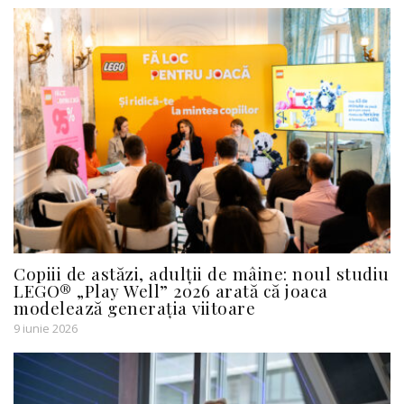
Copiii de astăzi, adulții de mâine: noul studiu
LEGO® „Play Well” 2026 arată că joaca
modelează generația viitoare
9 iunie 2026