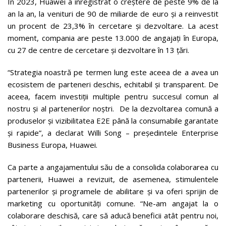
În 2023, Huawei a înregistrat o creștere de peste 9% de la
an la an, la venituri de 90 de miliarde de euro și a reinvestit
un procent de 23,3% în cercetare și dezvoltare. La acest
moment, compania are peste 13.000 de angajați în Europa,
cu 27 de centre de cercetare și dezvoltare în 13 țări.
“Strategia noastră pe termen lung este aceea de a avea un
ecosistem de parteneri deschis, echitabil și transparent. De
aceea, facem investiții multiple pentru succesul comun al
nostru și al partenerilor noștri. De la dezvoltarea comună a
produselor și vizibilitatea E2E până la consumabile garantate
și rapide”, a declarat Willi Song – președintele Enterprise
Business Europa, Huawei.
Ca parte a angajamentului său de a consolida colaborarea cu
partenerii, Huawei a revizuit, de asemenea, stimulentele
partenerilor și programele de abilitare și va oferi sprijin de
marketing cu oportunități comune. “Ne-am angajat la o
colaborare deschisă, care să aducă beneficii atât pentru noi,