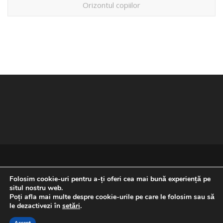
Orizontul copiilor
Folosim cookie-uri pentru a-ți oferi cea mai bună experiență pe
situl nostru web.
Poți afla mai multe despre cookie-urile pe care le folosim sau să
REVENIRE LA ÎNCEPUTUL PAGINII
le dezactivezi în
setări
.