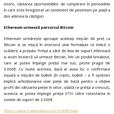
istoric, căutarea oportunităților de cumpărare în perioadele
în care este înregistrat un sentiment de pesimism pe piață a
dus adesea la câștiguri.
Ethereum urmează parcursul Bitcoin
Ethereum urmărește aproape aceleași mișcări de preț ca
Bitcoin și se mișcă în interiorul unei formațiuni ce indică o
scădere a prețului. Prețul a sărit de linia de suport inferioară
și acum încearcă să urmeze Bitcoin, într-un posibil breakout,
care ar putea împinge prețul mai sus, peste pragul de
3.000€. Cu toate acestea, dacă ar avea loc o confirmare
eșuată a mișcării de bullish (în cripto, bullish – a fi optimist
implică achiziționarea unei piețe de bază pentru a obține
profit din vânzarea pieței în viitor, odată ce prețul a crescut),
aceasta ar putea împinge prețul ETH către retestarea în
zonele de suport de 2.300€.
https://www.tradingview.com/x/r8RlHNqn