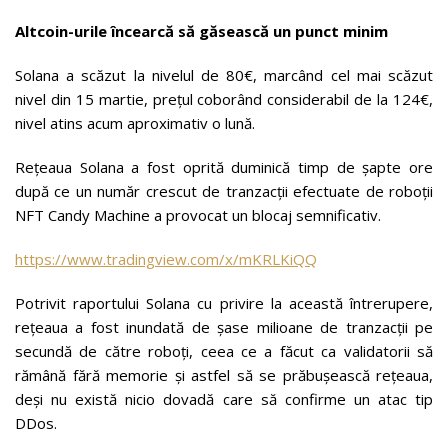
Altcoin-urile încearcă să găsească un punct minim
Solana a scăzut la nivelul de 80€, marcând cel mai scăzut
nivel din 15 martie, prețul coborând considerabil de la 124€,
nivel atins acum aproximativ o lună.
Rețeaua Solana a fost oprită duminică timp de șapte ore
după ce un număr crescut de tranzacții efectuate de roboții
NFT Candy Machine a provocat un blocaj semnificativ.
https://www.tradingview.com/x/mKRLKiQQ
Potrivit raportului Solana cu privire la această întrerupere,
rețeaua a fost inundată de șase milioane de tranzacții pe
secundă de către roboți, ceea ce a făcut ca validatorii să
rămână fără memorie și astfel să se prăbușească rețeaua,
deși nu există nicio dovadă care să confirme un atac tip
DDos.