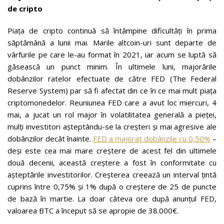
de cripto
Piața de cripto continuă să întâmpine dificultăți în prima
săptămână a lunii mai. Marile altcoin-uri sunt departe de
vârfurile pe care le-au format în 2021, iar acum se luptă să
găsească un punct minim. În ultimele luni, majorările
dobânzilor ratelor efectuate de către FED (The Federal
Reserve System) par să fi afectat din ce în ce mai mult piața
criptomonedelor. Reuniunea FED care a avut loc miercuri, 4
mai, a jucat un rol major în volatilitatea generală a pieței,
mulți investitori așteptându-se la creșteri și mai agresive ale
dobânzilor decât înainte.
FED a majorat dobânzile cu 0,50%
–
deși este cea mai mare creștere de acest fel din ultimele
două decenii, această creștere a fost în conformitate cu
așteptările investitorilor. Creșterea creează un interval țintă
cuprins între 0,75% și 1% după o creștere de 25 de puncte
de bază în martie. La doar câteva ore după anunțul FED,
valoarea BTC a început să se apropie de 38.000€.