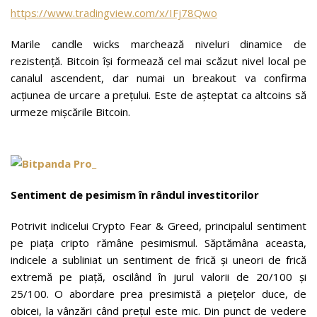
https://www.tradingview.com/x/IFj78Qwo
Marile candle wicks marchează niveluri dinamice de
rezistență. Bitcoin își formează cel mai scăzut nivel local pe
canalul ascendent, dar numai un breakout va confirma
acțiunea de urcare a prețului. Este de așteptat ca altcoins să
urmeze mișcările Bitcoin.
Sentiment de pesimism în rândul investitorilor
Potrivit indicelui Crypto Fear & Greed, principalul sentiment
pe piața cripto rămâne pesimismul. Săptămâna aceasta,
indicele a subliniat un sentiment de frică și uneori de frică
extremă pe piață, oscilând în jurul valorii de 20/100 și
25/100. O abordare prea presimistă a piețelor duce, de
obicei, la vânzări când prețul este mic. Din punct de vedere