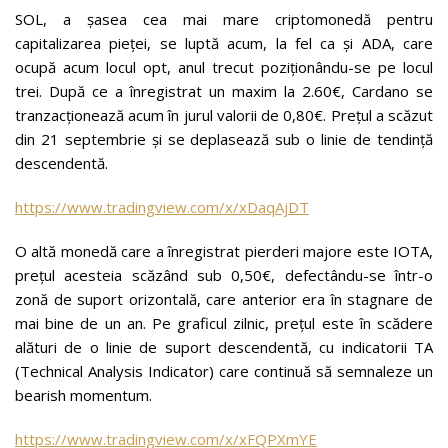
SOL, a șasea cea mai mare criptomonedă pentru
capitalizarea pieței, se luptă acum, la fel ca și ADA, care
ocupă acum locul opt, anul trecut poziționându-se pe locul
trei. După ce a înregistrat un maxim la 2.60€, Cardano se
tranzacționează acum în jurul valorii de 0,80€. Prețul a scăzut
din 21 septembrie și se deplasează sub o linie de tendință
descendentă.
https://www.tradingview.com/x/xDaqAjDT
O altă monedă care a înregistrat pierderi majore este IOTA,
prețul acesteia scăzând sub 0,50€, defectându-se într-o
zonă de suport orizontală, care anterior era în stagnare de
mai bine de un an. Pe graficul zilnic, prețul este în scădere
alături de o linie de suport descendentă, cu indicatorii TA
(Technical Analysis Indicator) care continuă să semnaleze un
bearish momentum.
https://www.tradingview.com/x/xFQPXmYE