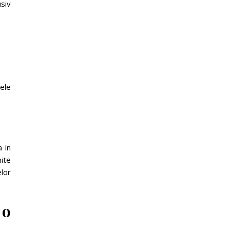
usiv
tele
a in
ite
elor
 o