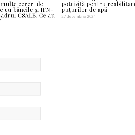
multe cereri de
potrivită pentru reabilitar
e cu băncile și IFN-
puțurilor de apă
 cadrul CSALB. Ce au
27 decembrie 2024
?