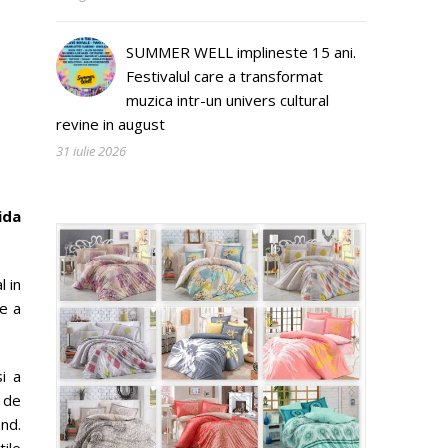
SUMMER WELL implineste 15 ani.
Festivalul care a transformat
muzica intr-un univers cultural
revine in august
31 iulie 2026
ida
l in
e a
i a
 de
and.
ile