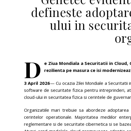
defineste adoptar
ului in securita
or
D
e Ziua Mondiala a Securitatii in Cloud,
rezilienta pe masura ce isi modernizeaza
3 April 2026
— Cu ocazia Zilei Mondiale a Securitatii i
software de securitate fizica pentru intreprinderi, 
cloud-ului in securitatea fizica si cerintele de guverna
Organizatiile mari trebuie sa abordeze adoptarea cl
cerintelor operationale. Majoritatea mediilor enter
reglementare si de securitate cibernetica si se bazea
Atunci cand modelele cloud promoveaza adoptia ca 