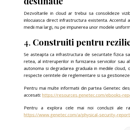
destinatie
Dezvoltarile in cloud ar trebui sa consolideze vizib
inlocuiasca direct infrastructura existenta. Accentul a
medii mai largi, nu pe impunerea unor modele unifor
4.
Construiti pentru rezil
Se asteapta ca infrastructura de securitate fizica sa
retea, al intreruperilor in furnizarea serviciilor sau 
autonoma si degradarea graduala in mediile cloud, o
respecte cerintele de reglementare si sa gestioneze ri
Pentru mai multe informatii din partea Genetec desp
accesati:
https://resources.genetec.com/ebooks-repor
Pentru a explora cele mai noi concluzii ale r
https://www.genetec.com/a/physical-security-report