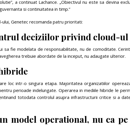
lutie”, a continuat Lachance. „Obiectivul nu este sa devina excl
guvernanta si continuitatea in timp.”
ud-ului, Genetec recomanda patru prioritati:
ntrul deciziilor privind cloud-ul
bui sa fie modelata de responsabilitate, nu de comoditate. Cerin
ravegherea trebuie abordate de la inceput, nu adaugate ulterior.
hibride
are loc intr-o singura etapa. Majoritatea organizatiilor opereaz
entru perioade indelungate. Operarea in mediile hibride le perm
ntinand totodata controlul asupra infrastructurii critice si a dat
 un model operational, nu ca pe