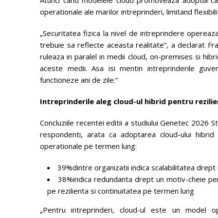
operationale ale marilor intreprinderi, limitand flexibi
„Securitatea fizica la nivel de intreprindere opereaz
trebuie sa reflecte aceasta realitate”, a declarat Fr
ruleaza in paralel in medii cloud, on-premises si hibr
aceste medii. Asa isi mentin intreprinderile guve
functioneze ani de zile.”
Intreprinderile aleg cloud-ul hibrid pentru rezili
Concluziile recentei editii a studiului Genetec 2026 S
respondenti, arata ca adoptarea cloud-ului hibrid
operationale pe termen lung:
39%dintre organizatii indica scalabilitatea drep
38%indica redundanta drept un motiv-cheie pent
pe rezilienta si continuitatea pe termen lung
„Pentru intreprinderi, cloud-ul este un model op