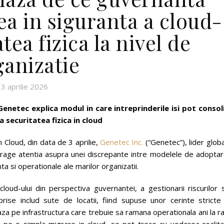
ea in siguranta a cloud-
tea fizica la nivel de
ganizatie
3 aprilie 2026
 Genetec explica modul in care intreprinderile isi pot consol
 securitatea fizica in cloud
n Cloud, din data de 3 aprilie,
Genetec Inc.
(“Genetec”), lider globa
atrage atentia asupra unei discrepante intre modelele de adoptar
nta si operationale ale marilor organizatii.
oud-ului din perspectiva guvernantei, a gestionarii riscurilor s
prise includ sute de locatii, fiind supuse unor cerinte stricte
za pe infrastructura care trebuie sa ramana operationala ani la r
pe o simpla migrare in cloud, se pot trece cu vederea realitat