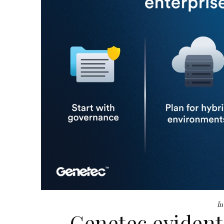
În
Genetec evident