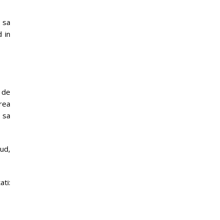
 sa
d in
r de
area
 sa
ud,
ati: