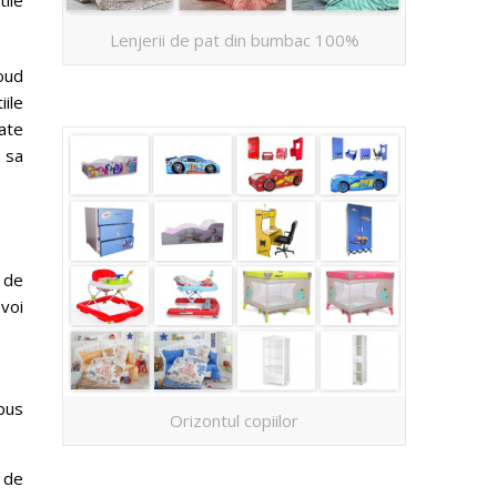
Lenjerii de pat din bumbac 100%
loud
iile
oate
 sa
0 de
voi
pus
Orizontul copiilor
 de