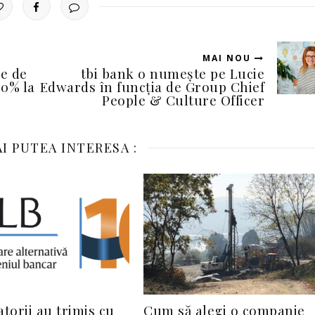
MAI NOU
e de
tbi bank o numește pe Lucie
30% la
Edwards în funcția de Group Chief
People & Culture Officer
I PUTEA INTERESA :
orii au trimis cu
Cum să alegi o companie