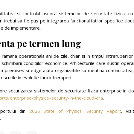
ilitatea si controlul asupra sistemelor de securitate fizica, nu
r trebui sa fie pus pe integrarea functionalitatilor specifice clou
me de implementare.
ienta pe termen lung
 ramana operationala ani de zile, chiar si in timpul intreruperilo
al schimbarii conditiilor economice. Arhitecturile care sustin oper
n-premises si edge ajuta organizatiile sa mentina continuitatea,
scurile in evolutie fara intreruperi.
re securizarea sistemelor de securitate fizica enterprise in clo
ts/enterprise-physical-security-in-the-cloud-era
.
aportului din
2026 State of Physical Security Report
, vizit
.