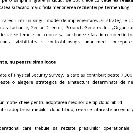
litatea si facand mai dificila mentinerea rezilientei pe termen lung.
a rareori intr-un singur model de implementare, iar strategiile c
ancis Lachance, Senior Director, Product, Genetec Inc. „Organizat
ide, iar sistemele lor trebuie sa functioneze fara intreruperi in t
rnanta, vizibilitatea si controlul asupra unor medii concepute
enta, nu pentru simplitate
tate of Physical Security Survey, la care au contribuit peste 7.30
 este o alegere strategica de arhitectura
determinata de ne
t un motiv-cheie pentru adoptarea mediilor de tip cloud hibrid
ru adoptarea mediilor cloud hibrid, ceea ce intareste accentul 
erational care trebuie sa reziste presiunilor operationale,