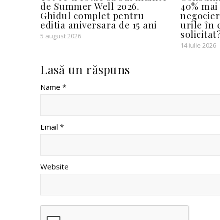
de Summer Well 2026.
40% mai 
Ghidul complet pentru
negocier
editia aniversara de 15 ani
urile în
solicitat
5 august 2026
14 iulie 2026
Lasă un răspuns
Name *
Email *
Website