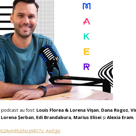
a podcast au fost:
Louis Florea & Lorena Vișan
,
Dana Rogoz
,
Vi
,
Lorena Șerban
,
Edi Brandabura
,
Marius Elisei
și
Alexia Eram
.
JkYj62AymRLkNzgMQ7z_AjxEgp