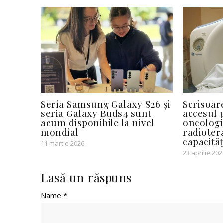
Seria Samsung Galaxy S26 și
Scrisoar
seria Galaxy Buds4 sunt
accesul 
acum disponibile la nivel
oncologic
mondial
radiotera
capacităț
11 martie 2026
23 aprilie 202
Lasă un răspuns
Name *