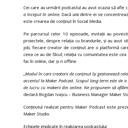
Cei care au urmărit podcastul au avut ocazia să afle că
a început în online
. Dacă unii dintre ei se concentrează
este crearea de conținut în Social Media.
Pe parcursul celor 10 episoade, invitații au poves
proiectele, despre relația cu brandurile, și au avut 
job; fiecare creator de conținut are o platformă care
ceea ce au de făcut; relația cu comunitatea este cea m
fac în online, dar și-n offline.
„Modul în care creatorii de conținut își gestionează re
accentul la Maker Podcast. Scopul long-term este de a
de lucru cu makerii din online. Ne propunem să aflăm 
declară Bogdan Ivașcu – Business Manager Maker Stu
Conținutul realizat pentru Maker Podcast este prez
Maker Studio.
Echipele implicate în realizarea podcastului: