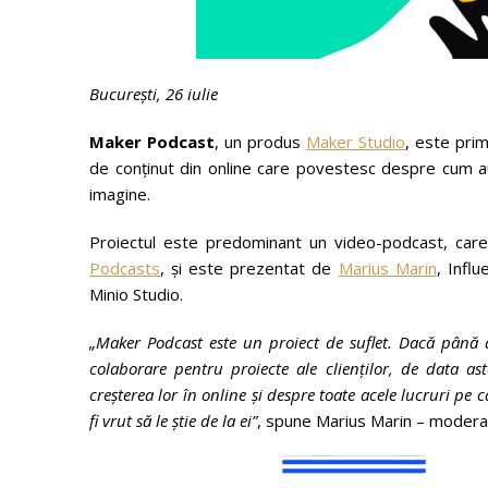
București, 26 iulie
Maker Podcast
, un produs
Maker Studio
, este prim
de conținut din online care povestesc despre cum au
imagine.
Proiectul este predominant un video-podcast, car
Podcasts
, și este prezentat de
Marius Marin
, Infl
Minio Studio.
„Maker Podcast este un proiect de suflet. Dacă până 
colaborare pentru proiecte ale clienților, de data a
creșterea lor în online și despre toate acele lucruri pe
fi vrut să le știe de la ei”
, spune Marius Marin – moderat