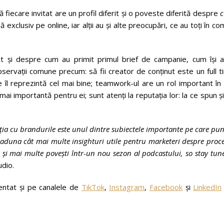
 fiecare invitat are un profil diferit și o poveste diferită despre
 exclusiv pe online, iar alții au și alte preocupări, ce au toți în c
tit și despre cum au primit primul brief de campanie, cum își a
observații comune precum: să fii creator de conținut este un full 
 îl reprezintă cel mai bine; teamwork-ul are un rol important în
ai importantă pentru ei; sunt atenți la reputația lor: la ce spun ș
lația cu brandurile este unul dintre subiectele importante pe care p
 aduna cât mai multe insighturi utile pentru marketeri despre proc
și mai multe povești într-un nou sezon al podcastului, so stay tun
dio.
entat și pe canalele de
TikTok
,
Instagram
,
Facebook
și
LinkedIn