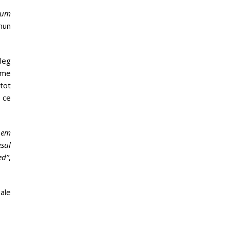
cum
omun
leg
time
 tot
i ce
unem
esul
ed”
,
ale