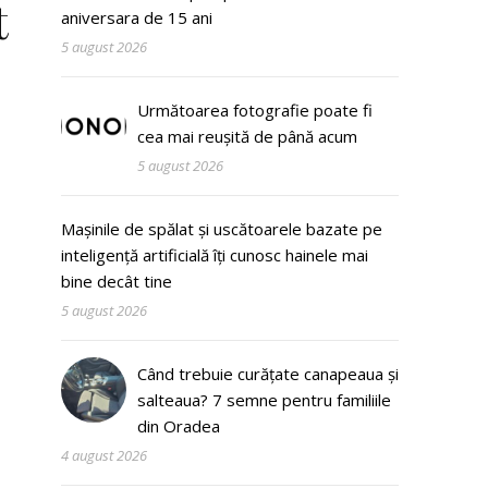
t
aniversara de 15 ani
5 august 2026
Următoarea fotografie poate fi
cea mai reușită de până acum
5 august 2026
Mașinile de spălat și uscătoarele bazate pe
inteligență artificială îți cunosc hainele mai
bine decât tine
5 august 2026
Când trebuie curățate canapeaua și
salteaua? 7 semne pentru familiile
din Oradea
4 august 2026