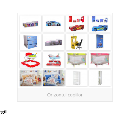
Orizontul copiilor
rgil