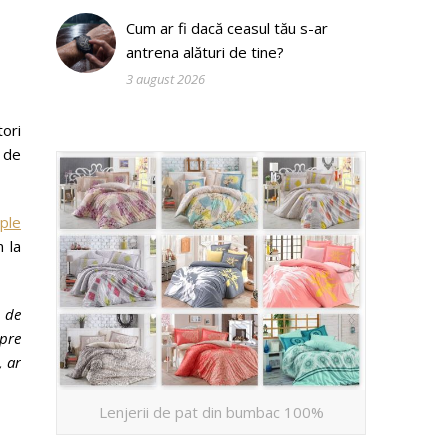
Cum ar fi dacă ceasul tău s-ar
antrena alături de tine?
3 august 2026
tori
 de
ple
 la
 de
pre
, ar
Lenjerii de pat din bumbac 100%