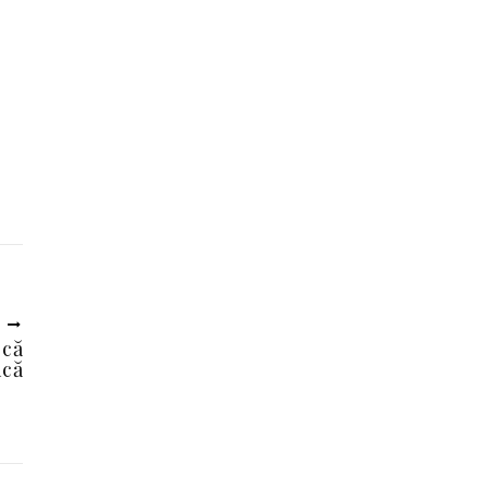
U
 că
ică