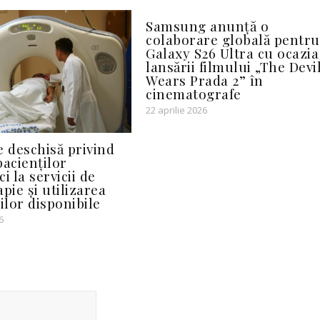
Samsung anunță o
colaborare globală pentru
Galaxy S26 Ultra cu ocazia
lansării filmului „The Devi
Wears Prada 2” în
cinematografe
22 aprilie 2026
e deschisă privind
pacienților
i la servicii de
pie și utilizarea
ilor disponibile
6