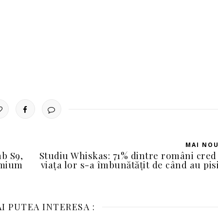
MAI NO
b S9,
Studiu Whiskas: 71% dintre români cred
emium
viața lor s-a îmbunătățit de când au pis
I PUTEA INTERESA :