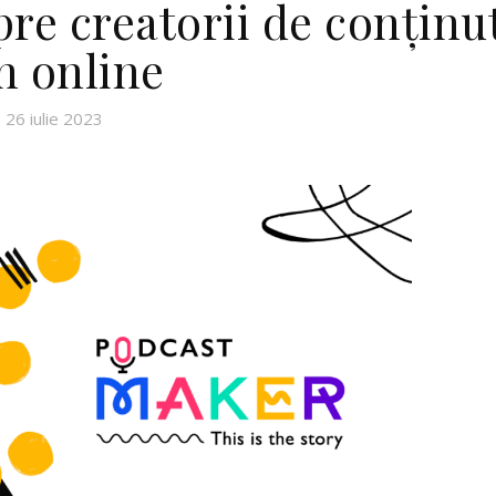
re creatorii de conținu
n online
26 iulie 2023