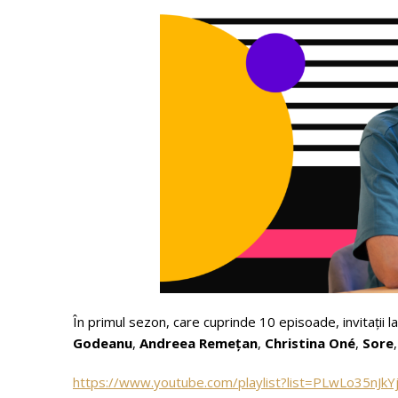
În primul sezon, care cuprinde 10 episoade, invitații l
Godeanu
,
Andreea Remețan
,
Christina Oné
,
Sore
https://www.youtube.com/playlist?list=PLwLo35n