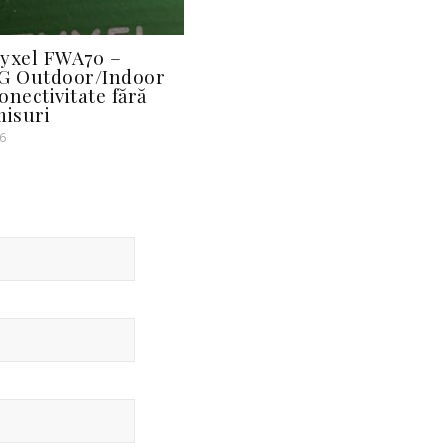
yxel FWA70 –
5G Outdoor/Indoor
onectivitate fără
isuri
6