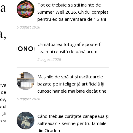
ia
Tot ce trebuie sa stii inainte de
Summer Well 2026. Ghidul complet
pentru editia aniversara de 15 ani
5 august 2026
a,
Următoarea fotografie poate fi
cea mai reușită de până acum
5 august 2026
Mașinile de spălat și uscătoarele
bazate pe inteligență artificială îți
iva
cunosc hainele mai bine decât tine
t de
fov,
5 august 2026
utul
ști
Când trebuie curățate canapeaua și
area
salteaua? 7 semne pentru familiile
din Oradea