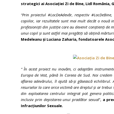
strategici ai Asociației Zi de Bine, Lidl România,
“Prin proiectul #LocDeAdevăr, respectiv #LocDeBine, a
copiilor, iar rezultatele sunt mai mult decât o nouă in
profesioniști din justiție care au devenit conștienți 
unui copil și sunt astfel mai pregătiți să obțină mărturi
Medeleanu și Luciana Zaharia, fondatoarele Asoci
“
În acest proiect nu inovăm, ci adaptăm instrumente 
Europa de Vest, până în Coreea de Sud. Noi credem că 
aflarea adevărului, îl ajută să-și găsească echilibrul.
resurselor la care orice victimă are dreptul și ar trebu
din exploatarea centrului integrat pot genera politici
inclusiv prin depistarea unui pradător sexual
”,
a prec
Infracțiunilor Sexuale.