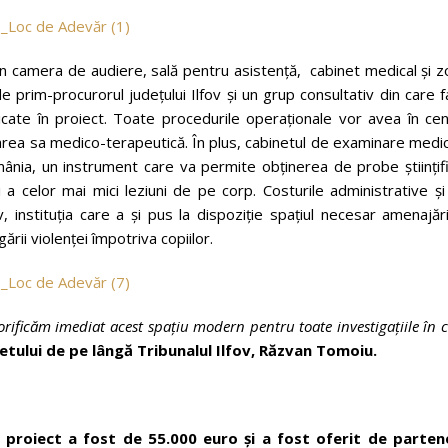
 din camera de audiere, sală pentru asistență, cabinet medical și 
e prim-procurorul județului Ilfov și un grup consultativ din care 
licate în proiect. Toate procedurile operaționale vor avea în ce
istarea sa medico-terapeutică. În plus, cabinetul de examinare medi
ânia, un instrument care va permite obținerea de probe științifi
 a celor mai mici leziuni de pe corp. Costurile administrative ș
, instituția care a și pus la dispoziție spațiul necesar amenajări
gării violenței împotriva copiilor.
rificăm imediat acest spațiu modern pentru toate investigațiile în 
tului de pe lângă Tribunalul Ilfov, Răzvan Tomoiu.
roiect a fost de 55.000 euro și a fost oferit de partene