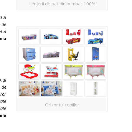
Lenjerii de pat din bumbac 100%
esul
ă de
ntul
nia
A și
o de
ror
tate
Orizontul copiilor
zate
ele