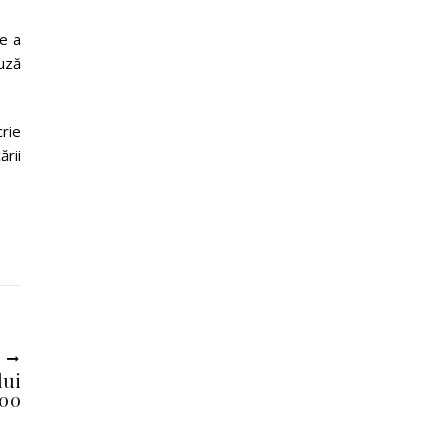
de a
uză
rie
ării
U
lui
000