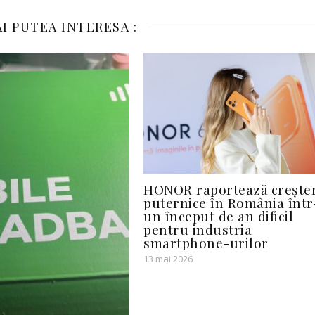
I PUTEA INTERESA :
HONOR raportează creșter
puternice în România într
un început de an dificil
pentru industria
smartphone-urilor
13 mai 2026