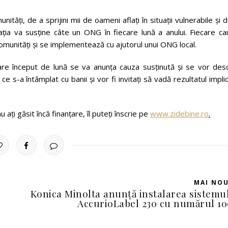
tăți, de a sprijini mii de oameni aflați în situații vulnerabile și 
ația va susține câte un ONG în fiecare lună a anului. Fiecare ca
omunități și se implementează cu ajutorul unui ONG local.
are început de lună se va anunța cauza susținută și se vor desc
a ce s-a întâmplat cu banii și vor fi invitați să vadă rezultatul implic
ați găsit încă finanțare, îl puteți înscrie pe
www.zidebine.ro
.
MAI NO
Konica Minolta anunță instalarea sistemu
AccurioLabel 230 cu numărul 1