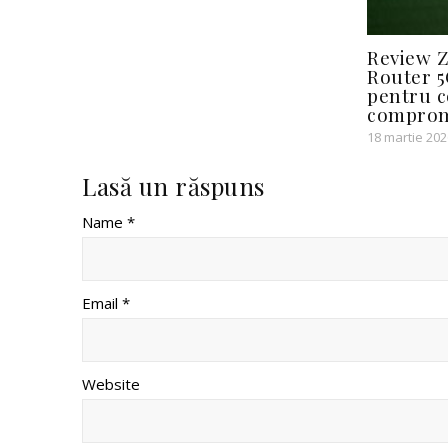
Review Z
Router 
pentru c
comprom
18 martie 202
Lasă un răspuns
Name *
Email *
Website