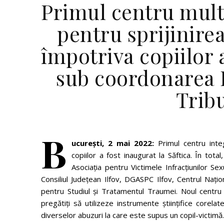
Primul centru mult
pentru sprijinirea
împotriva copiilor a
sub coordonarea 
Tribu
B
ucurești, 2 mai 2022:
Primul centru integ
copiilor a fost inaugurat la Săftica. În tota
Asociația pentru Victimele Infracțiunilor Se
Consiliul Județean Ilfov, DGASPC Ilfov, Centrul Națio
pentru Studiul și Tratamentul Traumei. Noul centru 
pregătiți să utilizeze instrumente științifice corel
diverselor abuzuri la care este supus un copil-victimă.