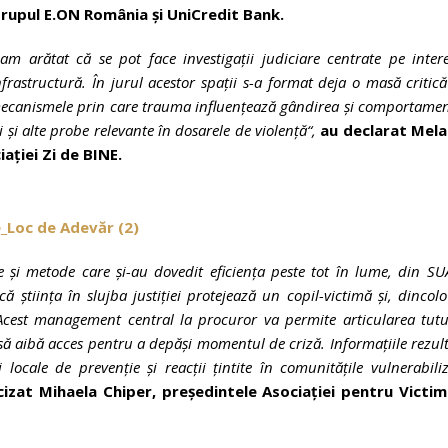
 Grupul E.ON România și UniCredit Bank.
m arătat că se pot face investigații judiciare centrate pe inter
frastructură. În jurul acestor spații s-a format deja o masă critic
de mecanismele prin care trauma influențează gândirea și comportame
i și alte probe relevante în dosarele de violență“,
au declarat Mela
ației Zi de BINE.
și metode care și-au dovedit eficiența peste tot în lume, din SU
știința în slujba justiției protejează un copil-victimă și, dincol
Acest management central la procuror va permite articularea tutu
i să aibă acces pentru a depăși momentul de criză. Informațiile rezul
 locale de prevenție și reacții țintite în comunitățile vulnerabili
izat Mihaela Chiper, președintele Asociației pentru Victim