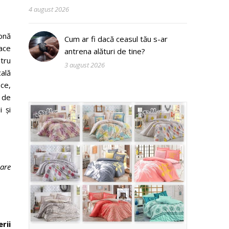
4 august 2026
zonă
Cum ar fi dacă ceasul tău s-ar
face
antrena alături de tine?
ntru
3 august 2026
cală
ce,
i de
i și
care
rii