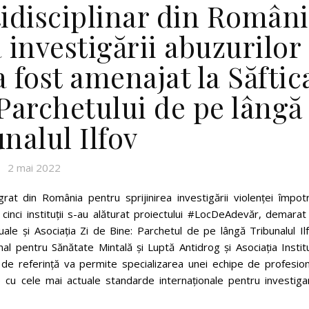
idisciplinar din Român
 investigării abuzurilor
 fost amenajat la Săftic
Parchetului de pe lângă
nalul Ilfov
2 mai 2022
rat din România pentru sprijinirea investigării violenței împotr
l, cinci instituții s-au alăturat proiectului #LocDeAdevăr, demara
xuale și Asociația Zi de Bine: Parchetul de pe lângă Tribunalul Il
nal pentru Sănătate Mintală și Luptă Antidrog și Asociația Instit
de referință va permite specializarea unei echipe de profesioni
ate cu cele mai actuale standarde internaționale pentru investig