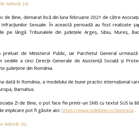
c de Bine, demarat încă din luna februarie 2021 de către Asociați
Infracțiunilor Sexuale. În această perioadă au fost realizate șa
e pe lângă Tribunalele din județele Argeș, Sibiu, Mureș, Bac
a preluat de Ministerul Public, iar Parchetul General urmează
ediile a cinci Direcții Generale de Asistență Socială și Protec
chete județene din România.
a dată în România, a modelului de bune practici internațional car
uropa, Barnahus.
ociația Zi de Bine, o pot face fie printr-un SMS cu textul SUS la 
 implicare pot fi găsite aici:
https://www.zidebine.ro/doneaza
.