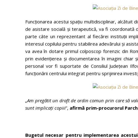
Funcționarea acestui spațiu multidisciplinar, alcătuit
de asistare socială și terapeutică, va fi coordonată d
parte câte un reprezentant al fiecărei instituții imp
interesul copilului pentru stabilirea adevărului și as
va avea în dotare primul colposcop forenzic din Rom
prin evidențierea și documentarea în imagini chiar și
personal vor fi suportate de Consiliul Județean Ilfov
funcționării centrului integrat pentru sprijinirea investi
„Am pregătit un draft de ordin comun prin care să valo
sunt implicați copiii
”,
afirmă prim-procurorul Parche
Bugetul necesar pentru implementarea acestui p