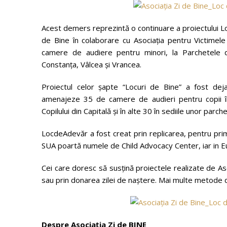
Acest demers reprezintă o continuare a proiectului Lo
de Bine în colaborare cu Asociația pentru Victimele 
camere de audiere pentru minori, la Parchetele d
Constanța, Vâlcea și Vrancea.
Proiectul celor șapte “Locuri de Bine” a fost dej
amenajeze 35 de camere de audieri pentru copii în s
Copilului din Capitală și în alte 30 în sediile unor par
LocdeAdevăr a fost creat prin replicarea, pentru prim
SUA poartă numele de Child Advocacy Center, iar in E
Cei care doresc să susțină proiectele realizate de As
sau prin donarea zilei de naștere. Mai multe metode de
Despre Asociația Zi de BINE