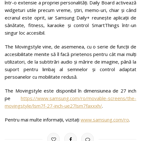
într-o extensie a propriei personalități. Daily Board activează
widgeturi utile precum vreme, știri, memo-uri, chiar și când
ecranul este oprit, iar Samsung Daily+ reunește aplicații de
sănătate, fitness, karaoke și control SmartThings într-un
singur loc accesibil.
The Movingstyle vine, de asemenea, cu o serie de funcții de
accesibilitate menite să îl facă prietenos pentru cât mai mulți
utilizatori, de la subtitrări audio și mărire de imagine, până la
suport pentru limbaj al semnelor și control adaptat
persoanelor cu mobilitate redusă.
The Movingstyle este disponibil în dimensiunea de 27 inch
pe
https://www.samsung.com/ro/movable-screens/the-
movingstyle/lsm7f-27-inch-ue27lsm7faxxxh/
.
Pentru mai multe informații, vizitați
www.samsung.com/ro
.