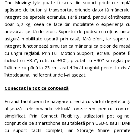
The Movingstyle poate fi scos din suport printr-o simplă
apăsare de buton și transportat oriunde datorită mânerului
integrat pe spatele ecranului. Fără stand, panoul cântărește
doar 5,2 kg, ceea ce face din mobilitate o experiență cu
adevărat lipsită de efort. Suportul de podea cu roți ascunse
asigură mobilitate ușoară prin casă, fără efort, iar suportul
integrat funcționează simultan ca mâner și ca picior de masă
cu unghi reglabil. Prin Full Motion Support, ecranul poate fi
înclinat cu ±35°, rotit cu ±30°, pivotat cu ±90° și reglat pe
înălțime cu până la 23 cm, astfel încât unghiul perfect există
întotdeauna, indiferent unde l-ai așezat.
Conectat la tot ce contează
Ecranul tactil permite navigare directă cu vârful degetelor și
afișează telecomanda virtuală on-screen pentru control
simplificat. Prin Connect Flexibility, utilizatorii pot oglindi
conținut de pe smartphone sau tabletă prin USB-C sau HDMI
cu suport tactil complet, iar Storage Share permite