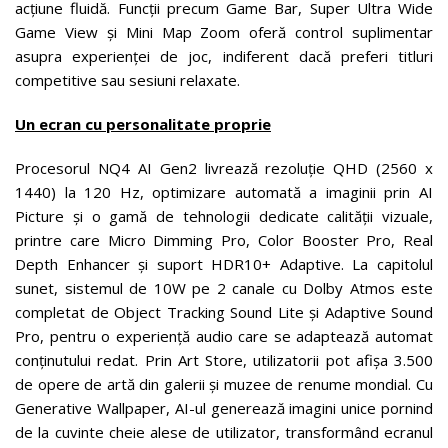
acțiune fluidă. Funcții precum Game Bar, Super Ultra Wide
Game View și Mini Map Zoom oferă control suplimentar
asupra experienței de joc, indiferent dacă preferi titluri
competitive sau sesiuni relaxate.
Un ecran cu personalitate proprie
Procesorul NQ4 AI Gen2 livrează rezoluție QHD (2560 x
1440) la 120 Hz, optimizare automată a imaginii prin AI
Picture și o gamă de tehnologii dedicate calității vizuale,
printre care Micro Dimming Pro, Color Booster Pro, Real
Depth Enhancer și suport HDR10+ Adaptive. La capitolul
sunet, sistemul de 10W pe 2 canale cu Dolby Atmos este
completat de Object Tracking Sound Lite și Adaptive Sound
Pro, pentru o experiență audio care se adaptează automat
conținutului redat. Prin Art Store, utilizatorii pot afișa 3.500
de opere de artă din galerii și muzee de renume mondial. Cu
Generative Wallpaper, AI-ul generează imagini unice pornind
de la cuvinte cheie alese de utilizator, transformând ecranul