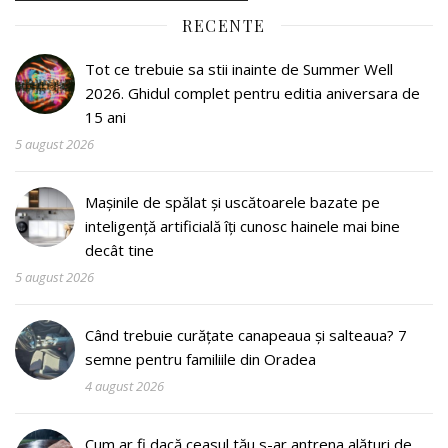
RECENTE
Tot ce trebuie sa stii inainte de Summer Well
2026. Ghidul complet pentru editia aniversara de
15 ani
5 august 2026
Mașinile de spălat și uscătoarele bazate pe
inteligență artificială îți cunosc hainele mai bine
decât tine
5 august 2026
Când trebuie curățate canapeaua și salteaua? 7
semne pentru familiile din Oradea
4 august 2026
Cum ar fi dacă ceasul tău s-ar antrena alături de