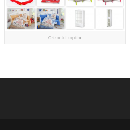
Orizontul copiilor