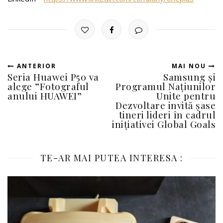
ANTERIOR
MAI NOU
Seria Huawei P50 va
Samsung și
alege ”Fotograful
Programul Națiunilor
anului HUAWEI”
Unite pentru
Dezvoltare invită șase
tineri lideri în cadrul
inițiativei Global Goals
TE-AR MAI PUTEA INTERESA :