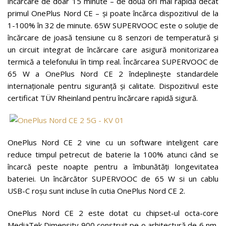
încărcare de doar 15 minute – de două ori mai rapidă decât
primul OnePlus Nord CE – și poate încărca dispozitivul de la
1-100% în 32 de minute. 65W SUPERVOOC este o soluție de
încărcare de joasă tensiune cu 8 senzori de temperatură și
un circuit integrat de încărcare care asigură monitorizarea
termică a telefonului în timp real. Încărcarea SUPERVOOC de
65 W a OnePlus Nord CE 2 îndeplinește standardele
internaționale pentru siguranță și calitate. Dispozitivul este
certificat TÜV Rheinland pentru încărcare rapidă sigură.
OnePlus Nord CE 2 vine cu un software inteligent care
reduce timpul petrecut de baterie la 100% atunci când se
încarcă peste noapte pentru a îmbunătăți longevitatea
bateriei. Un încărcător SUPERVOOC de 65 W si un cablu
USB-C roșu sunt incluse în cutia OnePlus Nord CE 2.
OnePlus Nord CE 2 este dotat cu chipset-ul octa-core
MediaTek Dimensity 900 construit pe o arhitectură de 6 nm,