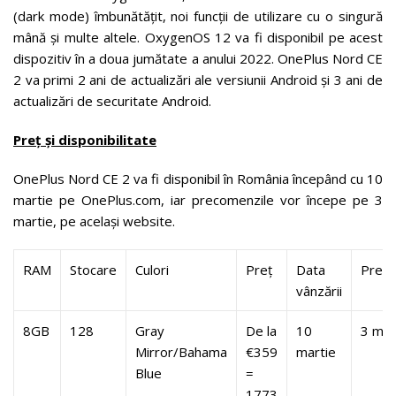
(dark mode) îmbunătățit, noi funcții de utilizare cu o singură
mână și multe altele. OxygenOS 12 va fi disponibil pe acest
dispozitiv în a doua jumătate a anului 2022. OnePlus Nord CE
2 va primi 2 ani de actualizări ale versiunii Android și 3 ani de
actualizări de securitate Android.
Preț și disponibilitate
OnePlus Nord CE 2 va fi disponibil în România începând cu 10
martie pe OnePlus.com, iar precomenzile vor începe pe 3
martie, pe același website.
RAM
Stocare
Culori
Preț
Data
Prec
vânzării
8GB
128
Gray
De la
10
3 mar
Mirror/Bahama
€359
martie
Blue
=
1773