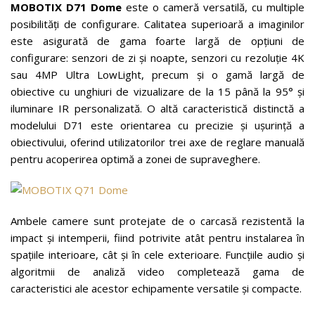
MOBOTIX D71 Dome
este o cameră versatilă, cu multiple
posibilități de configurare. Calitatea superioară a imaginilor
este asigurată de gama foarte largă de opțiuni de
configurare: senzori de zi și noapte, senzori cu rezoluție 4K
sau 4MP Ultra LowLight, precum și o gamă largă de
obiective cu unghiuri de vizualizare de la 15 până la 95° și
iluminare IR personalizată. O altă caracteristică distinctă a
modelului D71 este orientarea cu precizie și ușurință a
obiectivului, oferind utilizatorilor trei axe de reglare manuală
pentru acoperirea optimă a zonei de supraveghere.
Ambele camere sunt protejate de o carcasă rezistentă la
impact și intemperii, fiind potrivite atât pentru instalarea în
spațiile interioare, cât și în cele exterioare. Funcțiile audio și
algoritmii de analiză video completează gama de
caracteristici ale acestor echipamente versatile și compacte.