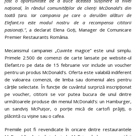
fost o oportunitate de a duce această susținere la nivel
național, în rândul comunităților de clienți McDonald
’s
din
toată țara. Iar campania pe care o derulăm alături de
Elefant.ro este modul nostru de a recompensa cititorii
pasionați.
”
, a declarat Elena Goți, Manager de Comunicare
Premier Restaurants România.
Mecanismul campaniei „Cuvinte magice” este unul simplu.
Primele 2.500 de comenzi de carte lansate pe website-ul
Elefant.ro pe data de 15 februarie vor include un voucher
pentru un produs McDonald’s. Oferta este valabilă indiferent
de valoarea comenzii, de limba sau domeniul ales pentru
cărțile selectate. În funcție de cuvântul surpriză inscripționat
pe voucher, cititorii se vor putea bucura de unul dintre
următoarele produse din meniul McDonald’s: un Hamburger,
un sandviș McPuișor, o porție mică de cartofi prăjiți, o
plăcintă cu vișine sau o cafea.
Premiile pot fi revendicate în oricare dintre restaurantele