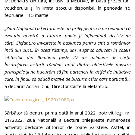
McDonald’s din țară, inclusiv la McDrive, în baza prezentării
voucherului și în limita stocului disponibil, în perioada 15
februarie – 15 martie.
„Ziua Națională a Lecturii este un prilej pentru a ne reaminti că
evoluția noastră a tuturor poate fi influențată decisiv de
cărți.
Elefant.ro
investește în pasiunea pentru citit a românilor
încă din 2010. În acest răstimp, am reușit să aducem în casele
cititorilor din România peste 27 de milioane de cărți.
Încurajarea lecturii rămâne unul dintre obiectivele noastre
principale și ne bucurăm să fim parteneri în astfel de inițiative
care, în final, să aducă motive de bucurie celor care participă
.”,
a declarat Adrian Dinu, Director Carte la elefant.ro.
Sărbătorită pentru prima dată în anul 2022, potrivit legii nr.
21/2022, Ziua Națională a Lecturii prilejuiește numeroase
activități dedicate cititorilor de toate vârstele. Astfel, în
marja zilei de 15 februarie, muzee, biblioteci publice, unități