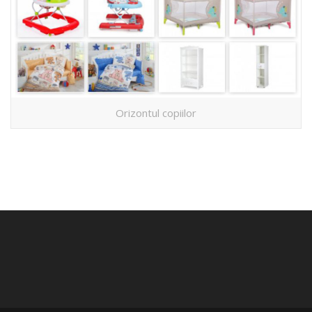
Orizontul copiilor