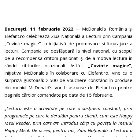
București, 11 februarie 2022
─
McDonald’s România și
Elefant.ro celebrează Ziua Națională a Lecturii prin Campania
„Cuvinte magice”, o inițiativă de promovare și încurajare a
lecturii. Campania se desfășoară la nivel național, cu scopul
de a recompensa cititorii pasionați și de a motiva lectura în
rândul cititorilor ocazionali. Astfel,
„Cuvinte magice”
,
inițiativa McDonald’s în colaborare cu Elefant.ro, vine cu o
surpriză gustoasă: 2.500 de vouchere constând în produse
din meniul McDonald’s vor fi ascunse de Elefant.ro printre
paginile cărților comandate pe data de 15 februarie.
„Lectura este o activitate pe care
o susținem constant,
prin
programele pe care le derulăm pentru clienți, cum este Happy
Meal Reader, prin care am introdus cărți cu povești în meniul
Happy Meal. De aceea, pentru noi, Ziua Națională a Lecturii a