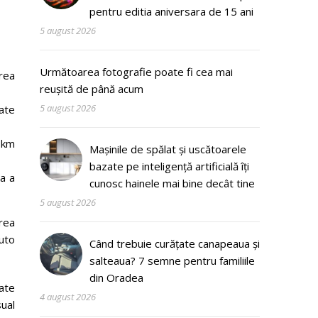
pentru editia aniversara de 15 ani
5 august 2026
Următoarea fotografie poate fi cea mai
erea
reușită de până acum
5 august 2026
ate
 km
Mașinile de spălat și uscătoarele
bazate pe inteligență artificială îți
ea a
cunosc hainele mai bine decât tine
5 august 2026
area
auto
Când trebuie curățate canapeaua și
salteaua? 7 semne pentru familiile
din Oradea
ate
4 august 2026
sual