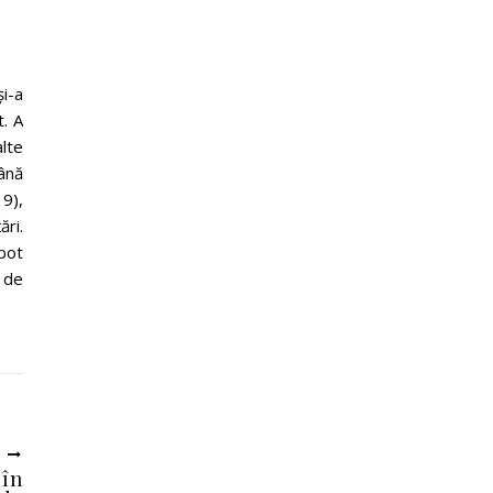
i-a
t. A
alte
ână
9),
ri.
bot
 de
U
 în