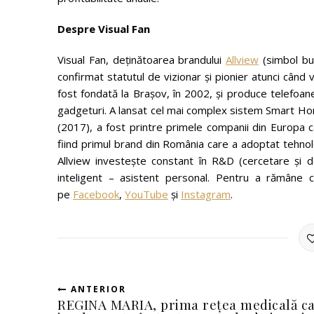
Despre Visual Fan
Visual Fan, deținătoarea brandului
Allview
(simbol bu
confirmat statutul de vizionar și pionier atunci când
fost fondată la Brașov, în 2002, și produce telefoan
gadgeturi. A lansat cel mai complex sistem Smart Hom
(2017), a fost printre primele companii din Europa 
fiind primul brand din România care a adoptat tehno
Allview investește constant în R&D (cercetare și 
inteligent – asistent personal. Pentru a rămâne co
pe
Facebook
,
YouTube
și
Instagram
.
ANTERIOR
REGINA MARIA, prima rețea medicală ca