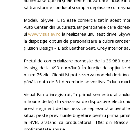
numeroase opțiuni și elemente inovatoare incluse în v
să transforme condusul și simpla deplasare cu mașina în
Modelul Skywell ET5 este comercializat în acest mom
Auto Center din București, iar persoanele care dores
ul
www.visualev.ro
la realizarea unui test drive. Skywe
la dispoziție opțiuni de personalizare a culorii caroser
(Fusion Design – Black Leather Seat, Grey interior sa
Prețul de comercializare pornește de la 39.980 euro 
leasing de la 499 euro/lună. În funcție de opțiunile 
minim 75 zile. Clienții își pot rezerva modelul dorit 
până la data de 31 decembrie se vor livra în luna mar
Visual Fan a înregistrat, în primul semestru al anu
milioane de lei) din vânzarea de dispozitive electron
acest segment de business ce reprezintă activitățile 
situat peste previziunile bugetare pentru prima jumăt
la BVB, arătând că producătorul IT&C din Brașov 
profitabilitate anuale.