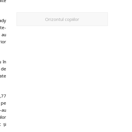
nite
Orizontul copiilor
ady
te-
i au
rior
 în
e de
mate
,77
) pe
s-au
ilor
 și