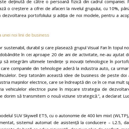
este deținută de către o persoană fizică din cadrul companiei. P
ă o creștere a cifrei de afaceri la nivelul grupului, cu 10%, pân
 dezvoltarea portofoliului și adiția de noi modele, pentru a aco
 sustenabil, durabil și care plasează grupul Visual Fan în topul no
 dobândite în cei aproape 20 de ani de activitate, ne-au ajutat 
și să integrăm ultimele tendințe și inovații tehnologice în portofo
 care companiile din tehnologie aderă la industria auto, ca urma
ehiculelor. Deși tatonăm această idee de business de peste doi a
ria mașinilor electrice, care se îndreaptă din ce în ce mai mult 
ria vehiculelor electrice pune în mișcare strategia de dezvoltar
ne dorim să transmitem o nouă viziune strategică.”, a declarat Lu
 modelul SUV Skywell ET5, cu o autonomie de 400 km mixt (WLTP),
mentat, sistemul automat de asistență la conducere – L2.5, dar