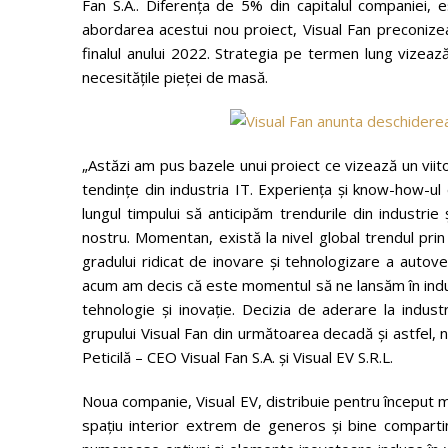
Fan S.A.. Diferența de 5% din capitalul companiei, 
abordarea acestui nou proiect, Visual Fan preconizeaz
finalul anului 2022. Strategia pe termen lung vizează
necesitățile pieţei de masă.
„Astăzi am pus bazele unui proiect ce vizează un viitor
tendințe din industria IT. Experiența și know-how-ul
lungul timpului să anticipăm trendurile din industrie 
nostru. Momentan, există la nivel global trendul prin
gradului ridicat de inovare și tehnologizare a autov
acum am decis că este momentul să ne lansăm în indust
tehnologie și inovație. Decizia de aderare la indust
grupului Visual Fan din următoarea decadă și astfel, 
Peticilă – CEO Visual Fan S.A. și Visual EV S.R.L.
Noua companie, Visual EV, distribuie pentru început
spațiu interior extrem de generos și bine comparti