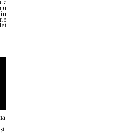
 de
 cu
 în
ane
lei
ua
și