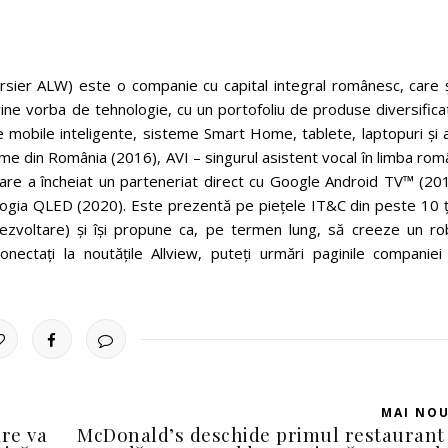
rsier ALW) este o companie cu capital integral românesc, care ș
 vine vorba de tehnologie, cu un portofoliu de produse diversifica
e mobile inteligente, sisteme Smart Home, tablete, laptopuri și 
e din România (2016), AVI – singurul asistent vocal în limba rom
care a încheiat un parteneriat direct cu Google Android TV™ (201
logia QLED (2020). Este prezentă pe piețele IT&C din peste 10 ță
dezvoltare) și își propune ca, pe termen lung, să creeze un ro
nectați la noutățile Allview, puteți urmări paginile companiei
MAI NO
re va
McDonald’s deschide primul restaurant