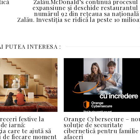
tică
Zalău.McDonald’s continuă procesul
expansiune și deschide restaurantul
numărul 92 din rețeaua sa națională
Zalău. Investiția se ridică la peste 10 milio
I PUTEA INTERESA :
receri festive la
Orange Cybersecure – no
de iarnă:
soluție de securitate
ia care te ajută să
cibernetică pentru familie 
i de fiecare moment
afaceri