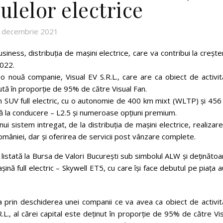
ulelor electrice
 decembrie 2021
usiness, distribuția de mașini electrice, care va contribui la creșt
2022.
o nouă companie, Visual EV S.R.L., care are ca obiect de activit
inută în proporție de 95% de către Visual Fan.
n SUV full electric, cu o autonomie de 400 km mixt (WLTP) și 456
ță la conducere – L2.5 și numeroase opțiuni premium.
 sistem intregat, de la distribuția de mașini electrice, realizar
omâniei, dar și oferirea de servicii post vânzare complete.
istată la Bursa de Valori București sub simbolul ALW și deținăto
ină full electric – Skywell ET5, cu care își face debutul pe piața 
a prin deschiderea unei companii ce va avea ca obiect de activit
.R.L., al cărei capital este deținut în proporție de 95% de către Vi