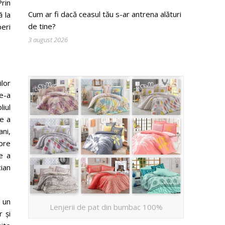
rin
Cum ar fi dacă ceasul tău s-ar antrena alături
ă la
de tine?
peri
3 august 2026
ilor
de-a
liul
re a
ni,
spre
e a
cian
 un
Lenjerii de pat din bumbac 100%
 și