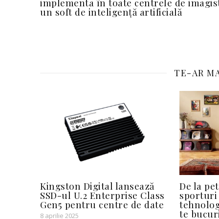
implementa în toate centrele de imagis
un soft de inteligență artificială
TE-AR MA
Kingston Digital lansează
De la pet
SSD-ul U.2 Enterprise Class
sporturi 
Gen5 pentru centre de date
tehnolog
te bucur
8 aprilie 2025