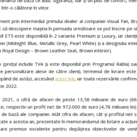
arianta de bază ce aduc siguranță, dar și un plus de confort, me
tr-o călătorie în viitor.
ent prin intermediul primului dealer al companiei Visual Fan, Br
c să descopere mașina în perioada următoare se pot înscrie pe si
ll ET5 este disponibilă în 2 variante Premium și Luxury, iar clienți
iei (Midnight Blue, Metallic Grey, Pearl White) și a designului inte
u Royal Design – Brown Leather Seat, Brown interior).
(prețul include TVA și este disponibil prin Programul Rabla) sau
de personalizare alese de către clienți, termenul de livrare est
începând de astăzi, accesând
acest link
, iar toate rezervările confir
tie 2022.
lui 2021, o cifră de afaceri de peste 13,58 milioane de euro (66
ice, respectiv un profit net de 972.000 de euro (4,78 milioane lei
de bază ale companiei. Atât cifra de afaceri, cât și profitul net 
ate a acestui an, prezentate în memorandumul de listare a acțiun
are premise excelente pentru depășirea obiectivelor de venit