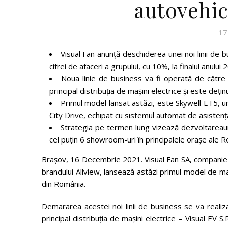
autovehic
17
Visual Fan anunță deschiderea unei noi linii de b
cifrei de afaceri a grupului, cu 10%, la finalul anului 
Noua linie de business va fi operată de către 
principal distribuția de mașini electrice și este deț
Primul model lansat astăzi, este Skywell ET5, u
City Drive, echipat cu sistemul automat de asisten
Strategia pe termen lung vizează dezvoltareaunui
cel puțin 6 showroom-uri în principalele orașe ale R
Brașov, 16 Decembrie 2021. Visual Fan SA, companie l
brandului Allview, lansează astăzi primul model de maș
din România.
Demararea acestei noi linii de business se va realiz
principal distribuția de mașini electrice – Visual EV S