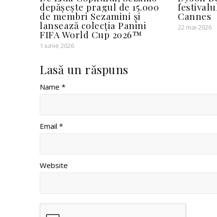
depășește pragul de 15.000
festivalu
de membri Sezamini și
Cannes
lansează colecția Panini
22 mai 2026
FIFA World Cup 2026™
1 iunie 2026
Lasă un răspuns
Name *
Email *
Website