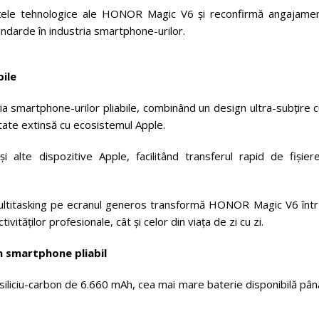
țele tehnologice ale HONOR Magic V6 și reconfirmă angajamen
andarde în industria smartphone-urilor.
bile
 smartphone-urilor pliabile, combinând un design ultra-subțire c
tate extinsă cu ecosistemul Apple.
i alte dispozitive Apple, facilitând transferul rapid de fișiere
de multitasking pe ecranul generos transformă HONOR Magic V6 înt
ităților profesionale, cât și celor din viața de zi cu zi.
n smartphone pliabil
iciu-carbon de 6.660 mAh, cea mai mare baterie disponibilă până