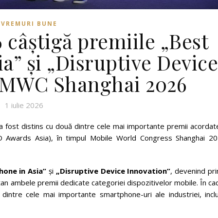
VREMURI BUNE
câștigă premiile „Best
a” și „Disruptive Devic
a MWC Shanghai 2026
1 iulie 2026
ost distins cu două dintre cele mai importante premii acordate
 Awards Asia), în timpul Mobile World Congress Shanghai 20
one in Asia”
și
„Disruptive Device Innovation”
, devenind pr
n ambele premii dedicate categoriei dispozitivelor mobile. În ca
 dintre cele mai importante smartphone-uri ale industriei, inclu