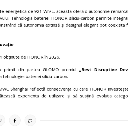
itate energetică de 921 Wh/L, aceasta oferă o autonomie remarcab
ivului. Tehnologia bateriei HONOR siliciu-carbon permite integra
onstrând că autonomia extinsă și designul elegant pot coexista f
ovație
eri obținute de HONOR în 2026.
 a primit din partea GLOMO premiul
„Best Disruptive Dev
tehnologiei bateriei siliciu-carbon.
a MWC Shanghai reflectă consecvența cu care HONOR investește
ățească experiența de utilizare și să susțină evoluția categor