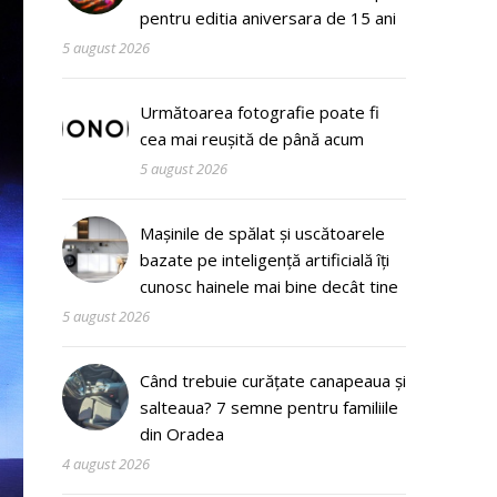
pentru editia aniversara de 15 ani
5 august 2026
Următoarea fotografie poate fi
cea mai reușită de până acum
5 august 2026
Mașinile de spălat și uscătoarele
bazate pe inteligență artificială îți
cunosc hainele mai bine decât tine
5 august 2026
Când trebuie curățate canapeaua și
salteaua? 7 semne pentru familiile
din Oradea
4 august 2026