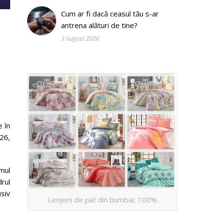
Cum ar fi dacă ceasul tău s-ar
antrena alături de tine?
3 august 2026
e
 în
26,
imul
drul
siv
Lenjerii de pat din bumbac 100%