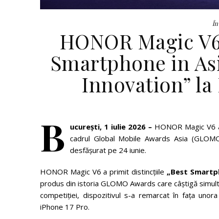
În
HONOR Magic V6 
Smartphone in Asi
Innovation” l
B
ucurești,
1 iulie 2026
–
HONOR Magic V6 a f
cadrul Global Mobile Awards Asia (GLOMO
desfășurat pe 24 iunie.
HONOR Magic V6 a primit distincțiile
„Best Smartph
produs din istoria GLOMO Awards care câștigă simulta
competiției, dispozitivul s-a remarcat în fața unora
iPhone 17 Pro.