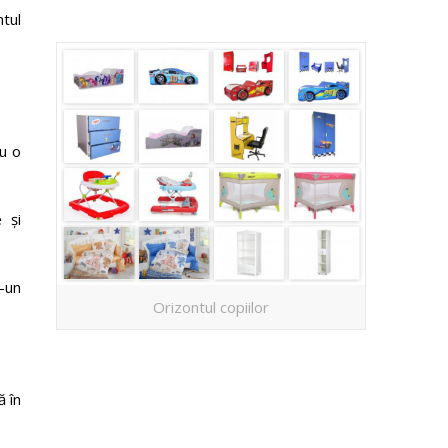
tul
u o
 și
r-un
Orizontul copiilor
 în