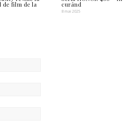
l de film de la
curând
8 mai 2025