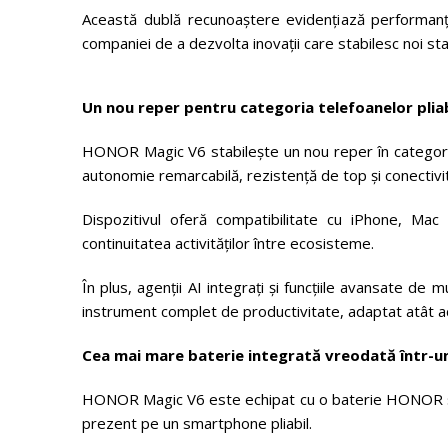
Această dublă recunoaștere evidențiază performan
companiei de a dezvolta inovații care stabilesc noi st
Un nou reper pentru categoria telefoanelor plia
HONOR Magic V6 stabilește un nou reper în categoria
autonomie remarcabilă, rezistență de top și conectivi
Dispozitivul oferă compatibilitate cu iPhone, Mac ș
continuitatea activităților între ecosisteme.
În plus, agenții AI integrați și funcțiile avansate 
instrument complet de productivitate, adaptat atât activ
Cea mai mare baterie integrată vreodată într-u
HONOR Magic V6 este echipat cu o baterie HONOR sil
prezent pe un smartphone pliabil.