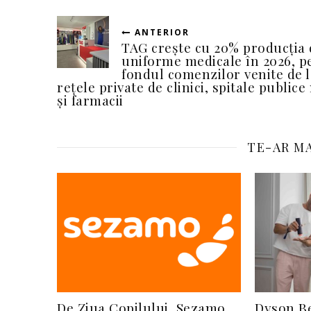
ANTERIOR
TAG crește cu 20% producția 
uniforme medicale în 2026, p
fondul comenzilor venite de l
rețele private de clinici, spitale publice
și farmacii
TE-AR MA
De Ziua Copilului, Sezamo
Dyson Be