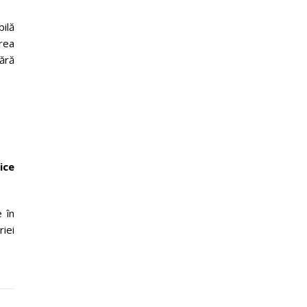
ilă
rea
ără
ice
 în
iei