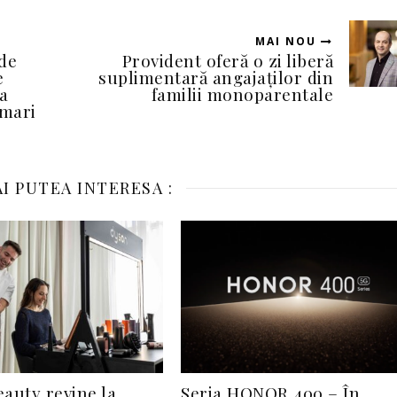
MAI NOU
de
Provident oferă o zi liberă
e
suplimentară angajaților din
a
familii monoparentale
 mari
I PUTEA INTERESA :
auty revine la
Seria HONOR 400 – În