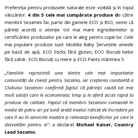
Preferința pentru produsele naturale este vizibilă și în topul
vânzărilor.
4 din 5 cele mai cumpărate produse d
e către
membrii Sezamini fac parte din gamele ECO și BIO, semn că
părinții acordă o atenție tot mai mare ingredientelor și
certificărilor produselor pe care le aleg pentru copiii lor. Cele
mai populare produse sunt Moddia Baby Șervețele umede
pe bază de apă, ECO Sticks fără gluten, ECO Biscuiți bebe
fără zahăr, ECO Biscuiți cu mere și ECO Pants mărimea 5.
„Familiile reprezintă una dintre cele mai importante
comunități de clienți pentru Sezamo, iar creșterea constantă a
Clubului Sezamini confirmă faptul că părinții caută tot mai
mult soluții care le economisesc timp și le oferă acces rapid la
produse de calitate. Faptul că membrii Sezamini comandă în
medie de patru ori pe lună arată nivelul ridicat de încredere pe
care îl au în serviciile noastre și relevanța beneficiilor pe care le
dezvoltăm pentru ei”
, a declarat
Michael Kaiser, Country
Lead Sezamo.