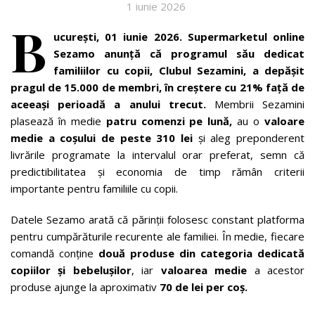
1 iunie 2026
B
ucurești, 01 iunie 2026. Supermarketul online
Sezamo anunță că programul său dedicat
familiilor cu copii, Clubul Sezamini, a depășit
pragul de 15.000 de membri, în creștere cu 21% față de
aceeași perioadă a anului trecut.
Membrii Sezamini
plasează în medie
patru comenzi pe lună,
au o
valoare
medie a coșului de peste 310 lei
și aleg preponderent
livrările programate la intervalul orar preferat, semn că
predictibilitatea și economia de timp rămân criterii
importante pentru familiile cu copii.
Datele Sezamo arată că părinții folosesc constant platforma
pentru cumpărăturile recurente ale familiei. În medie, fiecare
comandă conține
două produse din categoria dedicată
copiilor și bebelușilor
, iar
valoarea medie
a acestor
produse ajunge la aproximativ
70 de lei per coș.