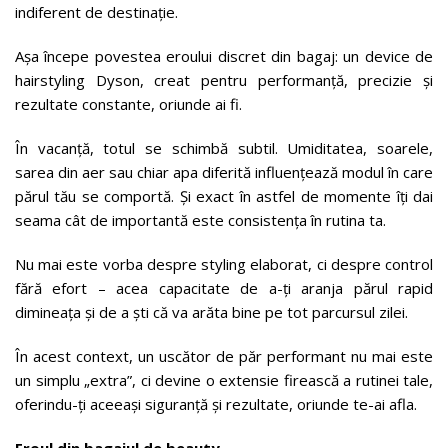
indiferent de destinație.
Așa începe povestea eroului discret din bagaj: un device de
hairstyling Dyson, creat pentru performanță, precizie și
rezultate constante, oriunde ai fi.
În vacanță, totul se schimbă subtil. Umiditatea, soarele,
sarea din aer sau chiar apa diferită influențează modul în care
părul tău se comportă. Și exact în astfel de momente îți dai
seama cât de importantă este consistența în rutina ta.
Nu mai este vorba despre styling elaborat, ci despre control
fără efort – acea capacitate de a-ți aranja părul rapid
dimineața și de a ști că va arăta bine pe tot parcursul zilei.
În acest context, un uscător de păr performant nu mai este
un simplu „extra”, ci devine o extensie firească a rutinei tale,
oferindu-ți aceeași siguranță și rezultate, oriunde te-ai afla.
Eroul din bagajul de beauty