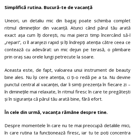
Simplifică rutina. Bucură-te de vacanță
Uneori, un detaliu mic din bagaj poate schimba complet
ritmul dimineților din vacanță. Atunci când părul tău arată
exact așa cum îți dorești, nu mai pierzi timp încercând să-l
„repari”, ci îl aranjezi rapid și îți îndrepți atenția către ceea ce
contează cu adevărat: un mic dejun pe terasă, o plimbare
prin oraș sau orele lungi petrecute la soare.
Aceasta este, de fapt, valoarea unui instrument de beauty
bine ales. Nu își cere atenția, ci ți-o redă pe a ta. Nu devine
punctul central al vacanței, dar îi simți prezența în fiecare zi –
în diminețile mai relaxate, în ritmul firesc în care te pregătești
și în siguranța că părul tău arată bine, fără efort.
În cele din urmă, vacanța rămâne despre tine.
Despre momentele în care nu te mai preocupă detaliile mici,
în care rutina ta funcționează firesc, iar tu te poți concentra