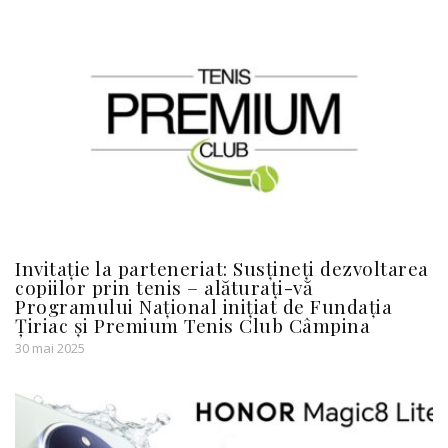
Invitație la parteneriat: Susțineți dezvoltarea
copiilor prin tenis – alăturați-vă
Programului Național inițiat de Fundația
Țiriac și Premium Tenis Club Câmpina
30 mai 2025