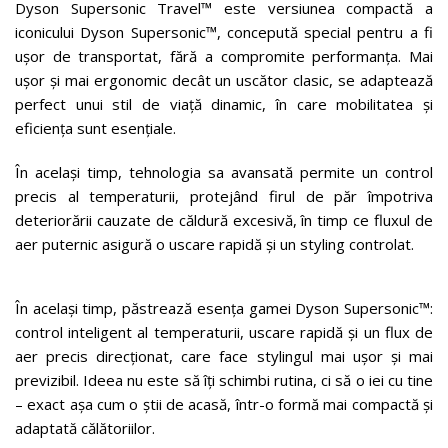
Dyson Supersonic Travel™ este versiunea compactă a
iconicului Dyson Supersonic™, concepută special pentru a fi
ușor de transportat, fără a compromite performanța. Mai
ușor și mai ergonomic decât un uscător clasic, se adaptează
perfect unui stil de viață dinamic, în care mobilitatea și
eficiența sunt esențiale.
În același timp, tehnologia sa avansată permite un control
precis al temperaturii, protejând firul de păr împotriva
deteriorării cauzate de căldură excesivă, în timp ce fluxul de
aer puternic asigură o uscare rapidă și un styling controlat.
În același timp, păstrează esența gamei Dyson Supersonic™:
control inteligent al temperaturii, uscare rapidă și un flux de
aer precis direcționat, care face stylingul mai ușor și mai
previzibil. Ideea nu este să îți schimbi rutina, ci să o iei cu tine
– exact așa cum o știi de acasă, într-o formă mai compactă și
adaptată călătoriilor.