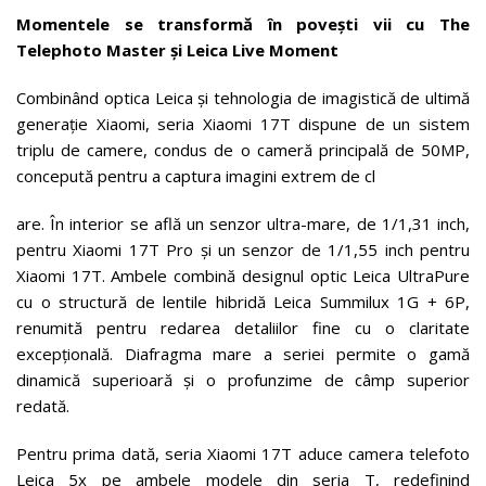
Momentele se transformă în povești vii cu The
Telephoto Master și Leica Live Moment
Combinând optica Leica și tehnologia de imagistică de ultimă
generație Xiaomi, seria Xiaomi 17T dispune de un sistem
triplu de camere, condus de o cameră principală de 50MP,
concepută pentru a captura imagini extrem de cl
are. În interior se află un senzor ultra-mare, de 1/1,31 inch,
pentru Xiaomi 17T Pro și un senzor de 1/1,55 inch pentru
Xiaomi 17T. Ambele combină designul optic Leica UltraPure
cu o structură de lentile hibridă Leica Summilux 1G + 6P,
renumită pentru redarea detaliilor fine cu o claritate
excepțională. Diafragma mare a seriei permite o gamă
dinamică superioară și o profunzime de câmp superior
redată.
Pentru prima dată, seria Xiaomi 17T aduce camera telefoto
Leica 5x pe ambele modele din seria T, redefinind