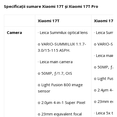
Specificații sumare Xiaomi 17T și Xiaomi 17T Pro
Xiaomi 17T
Xiaomi 17T
Camera
· Leica Summilux optical lens
· Leica Summi
o VARIO-SUMMILUX 1:1.7-
o VARIO-SUM
3.0/15-115 ASPH.
· Leica main
· Leica main camera
o 50MP, ƒ/1
o 50MP, ƒ/1.7, OIS
o Light Fusi
o Light Fusion 800 image
o 2.4μm 4-in
sensor
o 23mm equiv
o 2.0μm 4-in-1 Super Pixel
· Leica 5x t
o 23mm equivalent focal