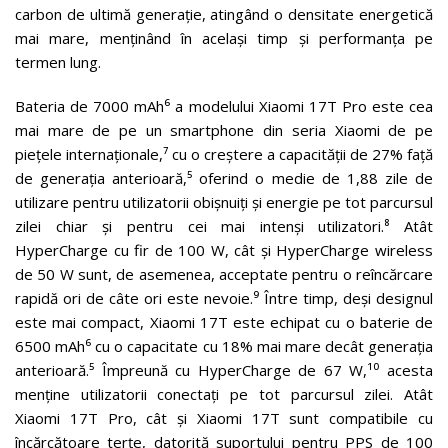
carbon de ultimă generație, atingând o densitate energetică
mai mare, menținând în același timp și performanța pe
termen lung.
Bateria de 7000 mAh⁶ a modelului Xiaomi 17T Pro este cea
mai mare de pe un smartphone din seria Xiaomi de pe
piețele internaționale,⁷ cu o creștere a capacității de 27% față
de generația anterioară,⁵ oferind o medie de 1,88 zile de
utilizare pentru utilizatorii obișnuiți și energie pe tot parcursul
zilei chiar și pentru cei mai intenși utilizatori.⁸ Atât
HyperCharge cu fir de 100 W, cât și HyperCharge wireless
de 50 W sunt, de asemenea, acceptate pentru o reîncărcare
rapidă ori de câte ori este nevoie.⁹ Între timp, deși designul
este mai compact, Xiaomi 17T este echipat cu o baterie de
6500 mAh⁶ cu o capacitate cu 18% mai mare decât generația
anterioară.⁵ Împreună cu HyperCharge de 67 W,¹⁰ acesta
menține utilizatorii conectați pe tot parcursul zilei. Atât
Xiaomi 17T Pro, cât și Xiaomi 17T sunt compatibile cu
încărcătoare terțe, datorită suportului pentru PPS de 100