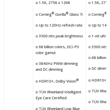
o 1.5K, 2756 x 1268
o 1.5K, 277
®
®
®
o Corning
Gorilla
Glass 7i
o Corning
G
o Up to 120Hz refresh rate
o Up to 144H
o 3500 nits peak brightness
o 1-nit ultr
o 68 billion colors, DCI-P3
o 3500 nits 
color gamut
o 68 billion 
o 3840Hz PWM dimming
o DC dimmin
and DC dimming
o HDR10+, D
®
o HDR10+, Dolby Vision
o TÜV Rheinl
o TÜV Rheinland Intelligent
Eye Care Certified
o TÜV Rheinl
o TÜV Rheinland Low Blue