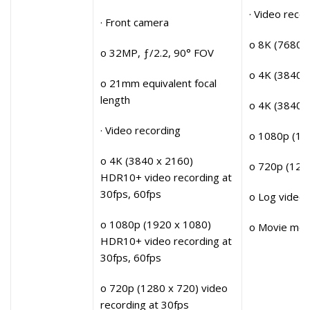
· Video reco
· Front camera
o 8K (7680 x
o 32MP, ƒ/2.2, 90° FOV
o 4K (3840 x
o 21mm equivalent focal
length
o 4K (3840 
· Video recording
o 1080p (19
o 4K (3840 x 2160)
o 720p (1280
HDR10+ video recording at
30fps, 60fps
o Log video 
o 1080p (1920 x 1080)
o Movie mode
HDR10+ video recording at
30fps, 60fps
o 720p (1280 x 720) video
recording at 30fps