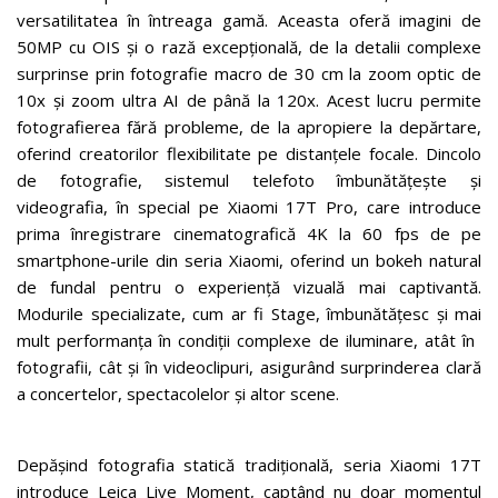
versatilitatea în întreaga gamă. Aceasta oferă imagini de
50MP cu OIS și o rază excepțională, de la detalii complexe
surprinse prin fotografie macro de 30 cm la zoom optic de
10x și zoom ultra AI de până la 120x. Acest lucru permite
fotografierea fără probleme, de la apropiere la depărtare,
oferind creatorilor flexibilitate pe distanțele focale. Dincolo
de fotografie, sistemul telefoto îmbunătățește și
videografia, în special pe Xiaomi 17T Pro, care introduce
prima înregistrare cinematografică 4K la 60 fps de pe
smartphone-urile din seria Xiaomi, oferind un bokeh natural
de fundal pentru o experiență vizuală mai captivantă.
Modurile specializate, cum ar fi Stage, îmbunătățesc și mai
mult performanța în condiții complexe de iluminare, atât în ​​
fotografii, cât și în videoclipuri, asigurând surprinderea clară
a concertelor, spectacolelor și altor scene.
Depășind fotografia statică tradițională, seria Xiaomi 17T
introduce Leica Live Moment, captând nu doar momentul