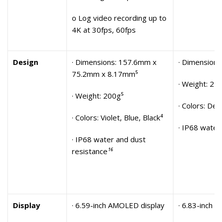
o Log video recording up to
4K at 30fps, 60fps
Design
· Dimensions: 157.6mm x
· Dimension
75.2mm x 8.17mm⁵
· Weight: 21
· Weight: 200g⁵
· Colors: Dee
· Colors: Violet, Blue, Black⁴
· IP68 water
· IP68 water and dust
resistance
¹⁶
Display
· 6.59-inch AMOLED display
· 6.83-inch 