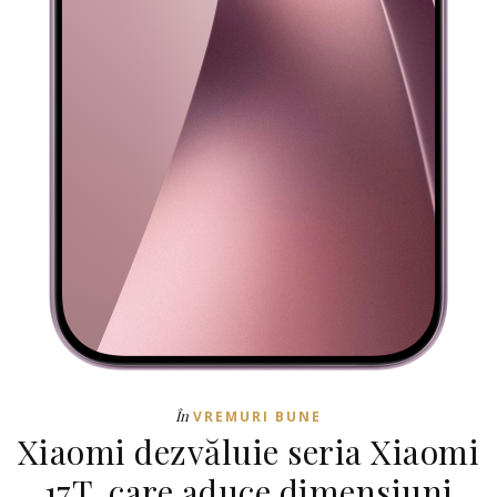
În
VREMURI BUNE
Xiaomi dezvăluie seria Xiaomi
17T, care aduce dimensiuni