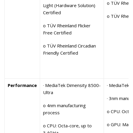
o TÜV Rheinl
Light (Hardware Solution)
Certified
o TÜV Rheinl
o TÜV Rheinland Flicker
Free Certified
o TÜV Rheinland Circadian
Friendly Certified
Performance
· MediaTek Dimensity 8500-
· MediaTek 
Ultra
· 3nm manufa
o 4nm manufacturing
o CPU: Octa
process
o GPU: Mali 
o CPU: Octa-core, up to
3.4GHz