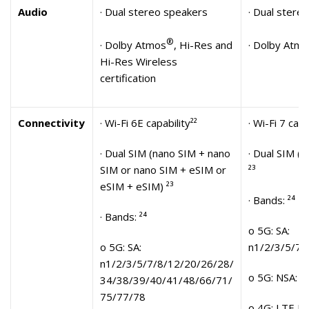
Audio
· Dual stereo speakers
· Dual stere
®
· Dolby Atmos
, Hi-Res and
· Dolby Atm
Hi-Res Wireless
certification
Connectivity
· Wi-Fi 6E capability²²
· Wi-Fi 7 capa
· Dual SIM (nano SIM + nano
· Dual SIM (
SIM or nano SIM + eSIM or
²³
eSIM + eSIM) ²³
· Bands: ²⁴
· Bands: ²⁴
o 5G: SA:
o 5G: SA:
n1/2/3/5/7/
n1/2/3/5/7/8/12/20/26/28/
o 5G: NSA: 
34/38/39/40/41/48/66/71/
75/77/78
o 4G: LTE F