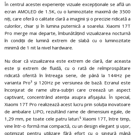
În centrul acestei experiențe vizuale excepționale se află un
ecran AMOLED de 1.5K, cu o luminozitate maximă de 3500
niți, care oferă o calitate clară a imaginii și o precizie ridicată a
culorilor, chiar și în lumina puternică a soarelui. Xiaomi 17T
Pro merge mai departe, îmbunătățind vizualizarea nocturnă
în condiții de lumină extrem de slabă cu o luminozitate
minimă de 1 nit la nivel hardware.
Nu doar că vizualizarea este extrem de clară, dar aceasta
este și extrem de fluidă, cu o rată de reîmprospătare
ridicată oferită în întreaga serie, de până la 144Hz pe
varianta Pro³ și 120Hz pe versiunea de bază. Ecranul este
înconjurat de rame ultra-subțiri care creează un aspect
captivant, concentrând atenția asupra afișajului. În special,
Xiaomi 17T Pro realizează acest lucru prin soluția inovatoare
de ambalare LIPO, rezultând rame de dimensiuni egale, de
1,29 mm, pe toate cele patru laturi.⁵ Xiaomi 17T, între timp,
vine într-o formă mai compactă, cu un design elegant și ușor,
optimizat pentru utilizare fără efort cu o singură mână