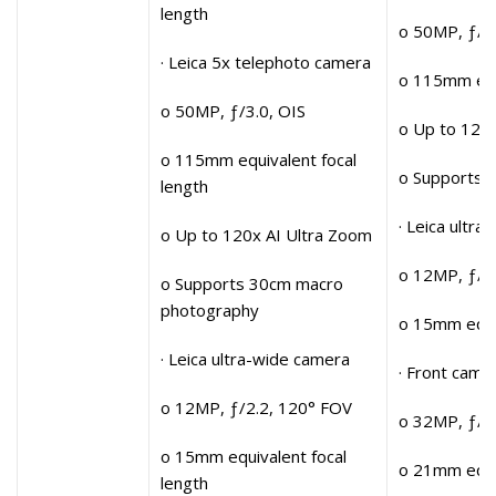
length
o 50MP, ƒ/3.
· Leica 5x telephoto camera
o 115mm equi
o 50MP, ƒ/3.0, OIS
o Up to 120
o 115mm equivalent focal
o Supports 
length
· Leica ultr
o Up to 120x AI Ultra Zoom
o 12MP, ƒ/2
o Supports 30cm macro
photography
o 15mm equiv
· Leica ultra-wide camera
· Front came
o 12MP, ƒ/2.2, 120° FOV
o 32MP, ƒ/2
o 15mm equivalent focal
o 21mm equiv
length