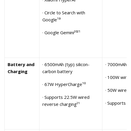
· Circle to Search with
Google¹⁹
· Google Gemini²⁰²¹
Battery and
· 6500mAh (typ) silicon-
· 7000mAh (t
Charging
carbon battery
· 100W wire
· 67W HyperCharge¹⁰
· 50W wirel
· Supports 22.5W wired
· Supports 2
reverse charging²¹