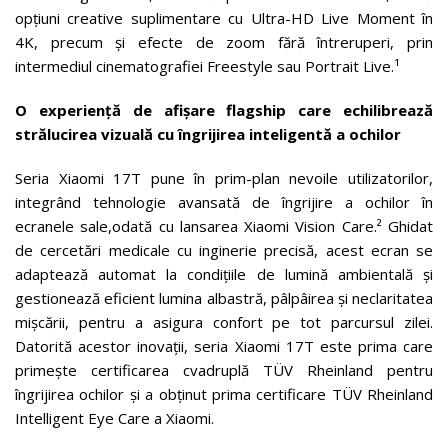
opțiuni creative suplimentare cu Ultra-HD Live Moment în
4K, precum și efecte de zoom fără întreruperi, prin
intermediul cinematografiei Freestyle sau Portrait Live.¹
O experiență de afișare flagship care echilibrează
strălucirea vizuală cu îngrijirea inteligentă a ochilor
Seria Xiaomi 17T pune în prim-plan nevoile utilizatorilor,
integrând tehnologie avansată de îngrijire a ochilor în
ecranele sale,odată cu lansarea Xiaomi Vision Care.² Ghidat
de cercetări medicale cu inginerie precisă, acest ecran se
adaptează automat la condițiile de lumină ambientală și
gestionează eficient lumina albastră, pâlpâirea și neclaritatea
mișcării, pentru a asigura confort pe tot parcursul zilei.
Datorită acestor inovații, seria Xiaomi 17T este prima care
primește certificarea cvadruplă TÜV Rheinland pentru
îngrijirea ochilor și a obținut prima certificare TÜV Rheinland
Intelligent Eye Care a Xiaomi.