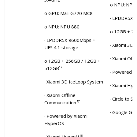
o NPU: NPU
o GPU: Mali-G720 MC8
· LPDDR5X 9
o NPU: NPU 880
o 12GB + 2
· LPDDR5X 9600Mbps +
· Xiaomi 3D
UFS 4.1 storage
· Xiaomi Off
o 12GB + 256GB / 12GB +
512GB¹²
· Powered b
· Xiaomi 3D IceLoop System
· Xiaomi Hyp
· Xiaomi Offline
· Circle to S
Communication
¹⁷
· Google Gem
· Powered by Xiaomi
HyperOS
· Xiaomi HyperAI¹⁸