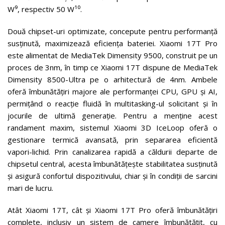
W⁹, respectiv 50 W¹⁰.
Două chipset-uri optimizate, concepute pentru performanță
susținută, maximizează eficiența bateriei. Xiaomi 17T Pro
este alimentat de MediaTek Dimensity 9500, construit pe un
proces de 3nm, în timp ce Xiaomi 17T dispune de MediaTek
Dimensity 8500-Ultra pe o arhitectură de 4nm. Ambele
oferă îmbunătățiri majore ale performanței CPU, GPU și AI,
permițând o reacție fluidă în multitasking-ul solicitant și în
jocurile de ultimă generație. Pentru a menține acest
randament maxim, sistemul Xiaomi 3D IceLoop oferă o
gestionare termică avansată, prin separarea eficientă
vapori-lichid. Prin canalizarea rapidă a căldurii departe de
chipsetul central, acesta îmbunătățește stabilitatea susținută
și asigură confortul dispozitivului, chiar și în condiții de sarcini
mari de lucru.
Atât Xiaomi 17T, cât și Xiaomi 17T Pro oferă îmbunătățiri
complete, inclusiv un sistem de camere îmbunătățit, cu