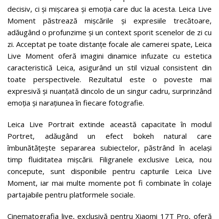
decisiv, ci și mișcarea și emoția care duc la acesta. Leica Live
Moment păstrează mișcările și expresiile trecătoare,
adăugând o profunzime și un context sporit scenelor de zi cu
zi. Acceptat pe toate distanțe focale ale camerei spate, Leica
Live Moment oferă imagini dinamice infuzate cu estetica
caracteristică Leica, asigurând un stil vizual consistent din
toate perspectivele. Rezultatul este o poveste mai
expresivă și nuanțată dincolo de un singur cadru, surprinzând
emoția și narațiunea în fiecare fotografie.
Leica Live Portrait extinde această capacitate în modul
Portret, adăugând un efect bokeh natural care
îmbunătățește separarea subiectelor, păstrând în același
timp fluiditatea mișcării. Filigranele exclusive Leica, nou
concepute, sunt disponibile pentru capturile Leica Live
Moment, iar mai multe momente pot fi combinate în colaje
partajabile pentru platformele sociale.
Cinematografia live, exclusivă pentru Xiaomi 17T Pro, oferă