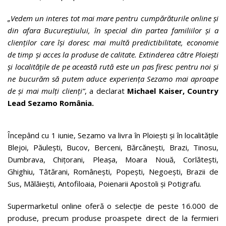
„Vedem un interes tot mai mare pentru cumpărăturile online și
din afara Bucureștiului, în special din partea familiilor și a
clienților care își doresc mai multă predictibilitate, economie
de timp și acces la produse de calitate. Extinderea către Ploiești
și localitățile de pe această rută este un pas firesc pentru noi și
ne bucurăm să putem aduce experiența Sezamo mai aproape
de și mai mulți clienți”
, a declarat
Michael Kaiser, Country
Lead Sezamo România.
Începând cu 1 iunie, Sezamo va livra în Ploiești și în localitățile
Blejoi, Păulești, Bucov, Berceni, Bărcănești, Brazi, Tinosu,
Dumbrava, Chițorani, Pleașa, Moara Nouă, Corlătești,
Ghighiu, Tătărani, Românești, Popești, Negoești, Brazii de
Sus, Mălăiești, Antofiloaia, Poienarii Apostoli și Potigrafu.
Supermarketul online oferă o selecție de peste 16.000 de
produse, precum produse proaspete direct de la fermieri