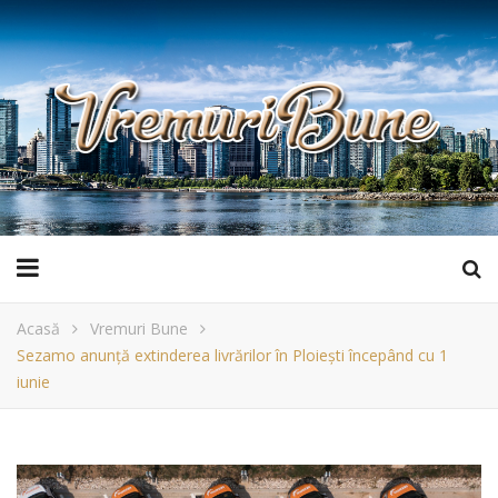
Acasă
Vremuri Bune
Sezamo anunță extinderea livrărilor în Ploiești începând cu 1
iunie