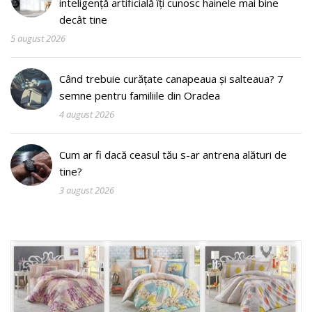
inteligență artificială îți cunosc hainele mai bine
decât tine
5 august 2026
Când trebuie curățate canapeaua și salteaua? 7
semne pentru familiile din Oradea
4 august 2026
Cum ar fi dacă ceasul tău s-ar antrena alături de
tine?
3 august 2026