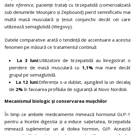
date
nference
, pacienții tratați cu tirzepatidă (comercializată
sub denumirile Mounjaro și Zepbound) pierd semnificativ mai
multă masă musculară și țesut conjunctiv decât cei care
utilizează semaglutidă (Wegovy).
Datele comparative arată o tendință de accentuare a acestui
fenomen pe măsură ce tratamentul continuă:
La 3 luni:
Utilizatorii de tirzepatidă au înregistrat o
pierdere de masă musculară cu
1,1%
mai mare decât
grupul pe semaglutidă.
La 12 luni:
Diferența s-a dublat, ajungând la un decalaj
de
2%
în favoarea profilului de siguranță al Novo Nordisk.
Mecanismul biologic și conservarea mușchilor
În timp ce ambele medicamente mimează hormonul GLP-1
pentru a încetini digestia și a induce sațietatea, tirzepatida
mimează suplimentar un al doilea hormon, GIP. Această