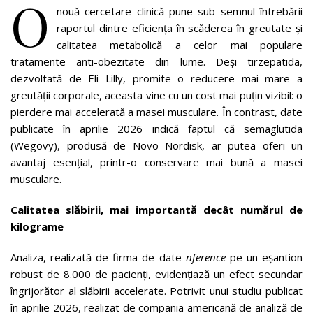
O
nouă cercetare clinică pune sub semnul întrebării
raportul dintre eficiența în scăderea în greutate și
calitatea metabolică a celor mai populare
tratamente anti-obezitate din lume. Deși tirzepatida,
dezvoltată de Eli Lilly, promite o reducere mai mare a
greutății corporale, aceasta vine cu un cost mai puțin vizibil: o
pierdere mai accelerată a masei musculare. În contrast, date
publicate în aprilie 2026 indică faptul că semaglutida
(Wegovy), produsă de Novo Nordisk, ar putea oferi un
avantaj esențial, printr-o conservare mai bună a masei
musculare.
Calitatea slăbirii, mai importantă decât numărul de
kilograme
Analiza, realizată de firma de date
nference
pe un eșantion
robust de 8.000 de pacienți, evidențiază un efect secundar
îngrijorător al slăbirii accelerate. Potrivit unui studiu publicat
în aprilie 2026, realizat de compania americană de analiză de