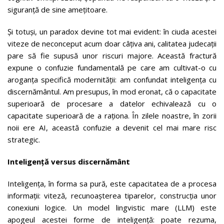
siguranță de sine amețitoare.
Și totuși, un paradox devine tot mai evident: în ciuda acestei
viteze de neconceput acum doar câțiva ani, calitatea judecații
pare să fie supusă unor riscuri majore. Această fractură
expune o confuzie fundamentală pe care am cultivat-o cu
aroganța specifică modernității: am confundat inteligența cu
discernământul. Am presupus, în mod eronat, că o capacitate
superioară de procesare a datelor echivalează cu o
capacitate superioară de a raționa. În zilele noastre, în zorii
noii ere AI, această confuzie a devenit cel mai mare risc
strategic.
Inteligență versus discernământ
Inteligența, în forma sa pură, este capacitatea de a procesa
informații: viteză, recunoașterea tiparelor, construcția unor
conexiuni logice. Un model lingvistic mare (LLM) este
apogeul acestei forme de inteligență: poate rezuma,