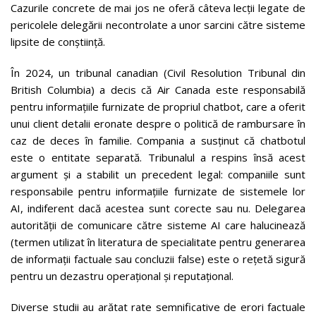
Cazurile concrete de mai jos ne oferă câteva lecții legate de
pericolele delegării necontrolate a unor sarcini către sisteme
lipsite de conștiință.
În 2024, un tribunal canadian (Civil Resolution Tribunal din
British Columbia) a decis că Air Canada este responsabilă
pentru informațiile furnizate de propriul chatbot, care a oferit
unui client detalii eronate despre o politică de rambursare în
caz de deces în familie. Compania a susținut că chatbotul
este o entitate separată. Tribunalul a respins însă acest
argument și a stabilit un precedent legal: companiile sunt
responsabile pentru informațiile furnizate de sistemele lor
AI, indiferent dacă acestea sunt corecte sau nu. Delegarea
autorității de comunicare către sisteme AI care halucinează
(termen utilizat în literatura de specialitate pentru generarea
de informații factuale sau concluzii false) este o rețetă sigură
pentru un dezastru operațional și reputațional.
Diverse studii au arătat rate semnificative de erori factuale