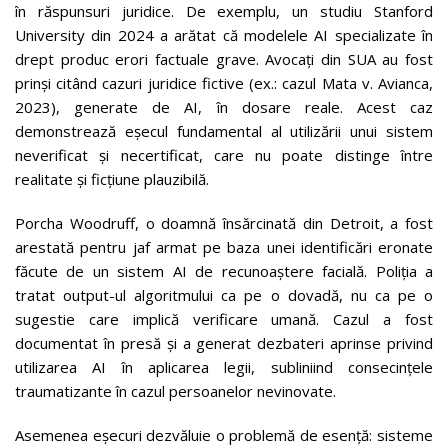
în răspunsuri juridice. De exemplu, un studiu Stanford
University din 2024 a arătat că modelele AI specializate în
drept produc erori factuale grave. Avocați din SUA au fost
prinși citând cazuri juridice fictive (ex.: cazul Mata v. Avianca,
2023), generate de AI, în dosare reale. Acest caz
demonstrează eșecul fundamental al utilizării unui sistem
neverificat și necertificat, care nu poate distinge între
realitate și ficțiune plauzibilă.
Porcha Woodruff, o doamnă însărcinată din Detroit, a fost
arestată pentru jaf armat pe baza unei identificări eronate
făcute de un sistem AI de recunoaștere facială. Poliția a
tratat output-ul algoritmului ca pe o dovadă, nu ca pe o
sugestie care implică verificare umană. Cazul a fost
documentat în presă și a generat dezbateri aprinse privind
utilizarea AI în aplicarea legii, subliniind consecințele
traumatizante în cazul persoanelor nevinovate.
Asemenea eșecuri dezvăluie o problemă de esență: sisteme