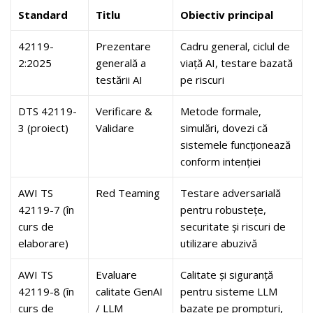
Standard
Titlu
Obiectiv principal
42119-
Prezentare
Cadru general, ciclul de
2:2025
generală a
viață AI, testare bazată
testării AI
pe riscuri
DTS 42119-
Verificare &
Metode formale,
3 (proiect)
Validare
simulări, dovezi că
sistemele funcționează
conform intenției
AWI TS
Red Teaming
Testare adversarială
42119-7 (în
pentru robustețe,
curs de
securitate și riscuri de
elaborare)
utilizare abuzivă
AWI TS
Evaluare
Calitate și siguranță
42119-8 (în
calitate GenAI
pentru sisteme LLM
curs de
/ LLM
bazate pe prompturi,