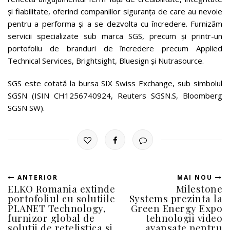
și fiabilitate, oferind companiilor siguranța de care au nevoie
pentru a performa și a se dezvolta cu încredere. Furnizăm
servicii specializate sub marca SGS, precum și printr-un
portofoliu de branduri de încredere precum Applied
Technical Services, Brightsight, Bluesign și Nutrasource.
SGS este cotată la bursa SIX Swiss Exchange, sub simbolul
SGSN (ISIN CH1256740924, Reuters SGSN.S, Bloomberg
SGSN SW).
ANTERIOR
MAI NOU
ELKO Romania extinde
Milestone
portofoliul cu solutiile
Systems prezinta la
PLANET Technology,
Green Energy Expo
furnizor global de
tehnologii video
solutii de retelistica si
avansate pentru