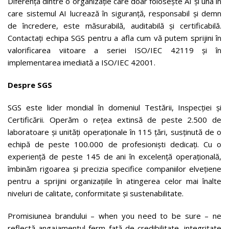
Diferența dintre o organizație care doar folosește AI și una în
care sistemul AI lucrează în siguranță, responsabil și demn
de încredere, este măsurabilă, auditabilă și certificabilă.
Contactați echipa SGS pentru a afla cum vă putem sprijini în
valorificarea viitoare a seriei ISO/IEC 42119 și în
implementarea imediată a ISO/IEC 42001.
Despre SGS
SGS este lider mondial în domeniul Testării, Inspecției și
Certificării. Operăm o rețea extinsă de peste 2.500 de
laboratoare și unități operaționale în 115 țări, susținută de o
echipă de peste 100.000 de profesioniști dedicați. Cu o
experiență de peste 145 de ani în excelență operațională,
îmbinăm rigoarea și precizia specifice companiilor elvețiene
pentru a sprijini organizațiile în atingerea celor mai înalte
niveluri de calitate, conformitate și sustenabilitate.
Promisiunea brandului – when you need to be sure – ne
reflectă angajamentul ferm față de credibilitate, integritate