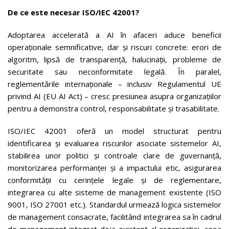
De ce este necesar ISO/IEC 42001?
Adoptarea accelerată a AI în afaceri aduce beneficii
operaționale semnificative, dar și riscuri concrete: erori de
algoritm, lipsă de transparență, halucinații, probleme de
securitate sau neconformitate legală. În paralel,
reglementările internaționale – inclusiv Regulamentul UE
privind AI (EU AI Act) – cresc presiunea asupra organizațiilor
pentru a demonstra control, responsabilitate și trasabilitate.
ISO/IEC 42001 oferă un model structurat pentru
identificarea și evaluarea riscurilor asociate sistemelor AI,
stabilirea unor politici și controale clare de guvernanță,
monitorizarea performanței și a impactului etic, asigurarea
conformității cu cerințele legale și de reglementare,
integrarea cu alte sisteme de management existente (ISO
9001, ISO 27001 etc.). Standardul urmează logica sistemelor
de management consacrate, facilitând integrarea sa în cadrul
de management integrat deja existent al organizației, ceea