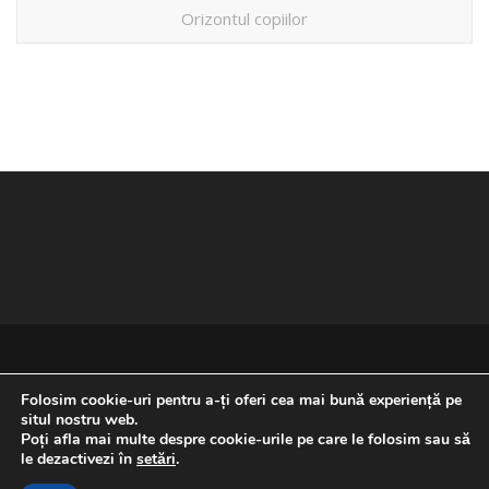
Orizontul copiilor
Folosim cookie-uri pentru a-ți oferi cea mai bună experiență pe
situl nostru web.
Poți afla mai multe despre cookie-urile pe care le folosim sau să
REVENIRE LA ÎNCEPUTUL PAGINII
le dezactivezi în
setări
.