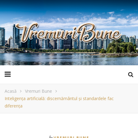
Acasă
Vremuri Bune
Inteligența artificială: discernământul și standardele fac
diferența
În
VREMURI BUNE