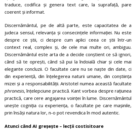
traduce, codifica și genera text care, la suprafață, pare
coerent și informat.
Discernământul, pe de altă parte, este capacitatea de a
judeca sensul, relevanța și consecințele informației. Nu este
despre ce știi, ci despre cum aplici ceea ce știi într-un
context real, complex și, de cele mai multe ori, ambiguu.
Discernământul este arta de a decide conștient ce să ignori,
când să te oprești, când să pui la îndoială chiar și cele mai
elegante concluzii. O facultate care nu se naște din date, ci
din experiență, din înțelegerea naturii umane, din conștiința
mizei și a responsabilității. Aristotel numea această facultate
phronesis
, înțelepciune practică. Kant vorbea despre rațiunea
practică, care cere angajarea voinței în lume. Discernământul
unește cogniția cu experiența, o facultate pe care mașinile,
prin însăși natura lor, n-o pot revendica în mod autentic.
Atunci când AI greșește – lecții costisitoare