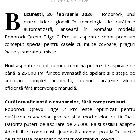
20 februarie 2026
B
ucurești, 20 februarie 2026
– Roborock, unul
dintre liderii globali în tehnologia de curățenie
automatizată, lansează în România modelul
Roborock Qrevo Edge 2 Pro, un aspirator robot premium
conceput special pentru casele cu multe covoare, praguri
înalte și suprafețe mixte.
Noul aspirator robot cu mop combină putere de aspirare de
până la 25.000 Pa, funcție avansată de spălare și o stație de
andocare complet automată, oferind curățenie zilnică
eficientă fără intervenție manuală.
Curățare eficientă a covoarelor, fără compromisuri
Roborock Qrevo Edge 2 Pro este optimizat pentru
curățarea covoarelor groase și a mochetelor cu fir înalt.
Datorită puterii de aspirare de 25.000 Pa și sașiului adaptiv
AdaptiLift™, robotul își ajustează automat poziția în funcție
de suprafață, menținând contact constant cu covorul.