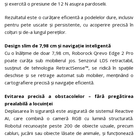
și exercită o presiune de 12 N asupra pardoselii.
Rezultatul este o curățare eficientă a podelelor dure, inclusiv
pentru pete uscate și persistente, cu acoperire precisă în
colțuri și de-a lungul pereților.
Design slim de 7,98 cm și navigație inteligentă
Cu o înălțime de doar 7,98 cm, Roborock Qrevo Edge 2 Pro
poate curăța sub mobilierul jos. Senzorul LDS retractabil,
susținut de tehnologia RetractSense™, se ridică în spațiile
deschise și se retrage automat sub mobilier, menținând o
cartografiere precisă și navigație eficientă.
Evitarea precisă a obstacolelor – fără pregătirea
prealabilă a locuinței
Deplasarea în siguranță este asigurată de sistemul Reactive
AI, care combină o cameră RGB cu lumină structurată.
Robotul recunoaște peste 200 de obiecte uzuale, precum
cabluri, jucării sau obiecte lăsate de animale, și funcționează