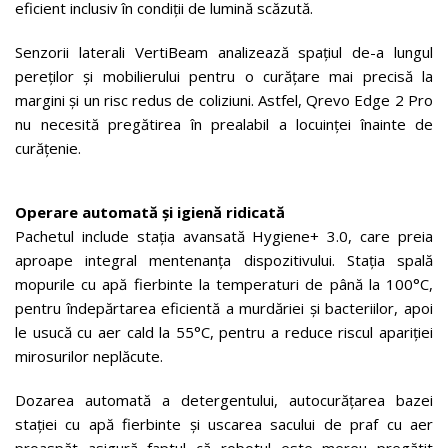
eficient inclusiv în condiții de lumină scăzută.
Senzorii laterali VertiBeam analizează spațiul de-a lungul
pereților și mobilierului pentru o curățare mai precisă la
margini și un risc redus de coliziuni. Astfel, Qrevo Edge 2 Pro
nu necesită pregătirea în prealabil a locuinței înainte de
curățenie.
Operare automată și igienă ridicată
Pachetul include stația avansată Hygiene+ 3.0, care preia
aproape integral mentenanța dispozitivului. Stația spală
mopurile cu apă fierbinte la temperaturi de până la 100°C,
pentru îndepărtarea eficientă a murdăriei și bacteriilor, apoi
le usucă cu aer cald la 55°C, pentru a reduce riscul apariției
mirosurilor neplăcute.
Dozarea automată a detergentului, autocurățarea bazei
stației cu apă fierbinte și uscarea sacului de praf cu aer
proaspăt asigură faptul că robotul este mereu pregătit