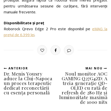
pentru următoarea sesiune de curățare, fără intervenții
manuale frecvente.
Disponibilitate și preț
Roborock Qrevo Edge 2 Pro este disponibil pe
eMAG la
prețul de 6.399 lei
.
ANTERIOR
MAI NOU
Dr. Menis Yousry
Noul monitor AOC
aduce la Cluj-Napoca
GAMING Q27G4ZD: A
un proces terapeutic
treia generație QD-
dedicat reconectării
OLED cu rată de
cu esența personală
refresh de 280 Hz și
luminozitate maximă
de 1000 nits