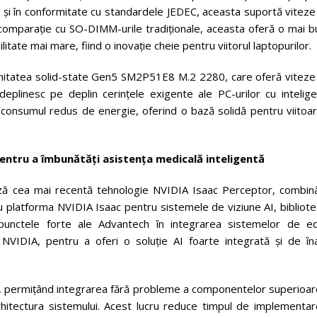
ă și în conformitate cu standardele JEDEC, aceasta suportă vitez
 comparație cu SO-DIMM-urile tradiționale, aceasta oferă o mai b
litate mai mare, fiind o inovație cheie pentru viitorul laptopurilor.
itatea solid-state Gen5 SM2P51E8 M.2 2280, care oferă viteze
eplinesc pe deplin cerințele exigente ale PC-urilor cu intelige
și consumul redus de energie, oferind o bază solidă pentru viitoa
pentru a îmbunătăți asistența medicală inteligentă
ză cea mai recentă tehnologie NVIDIA Isaac Perceptor, combin
 platforma NVIDIA Isaac pentru sistemele de viziune AI, bibliote
punctele forte ale Advantech în integrarea sistemelor de e
 NVIDIA, pentru a oferi o soluție AI foarte integrată și de îna
AI, permițând integrarea fără probleme a componentelor superioar
 arhitectura sistemului. Acest lucru reduce timpul de implementa