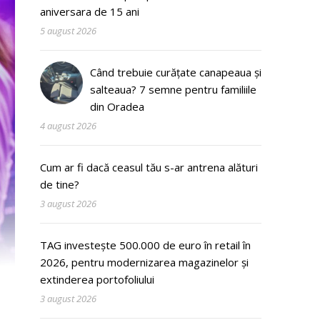
aniversara de 15 ani
5 august 2026
Când trebuie curățate canapeaua și
salteaua? 7 semne pentru familiile
din Oradea
4 august 2026
Cum ar fi dacă ceasul tău s-ar antrena alături
de tine?
3 august 2026
TAG investește 500.000 de euro în retail în
2026, pentru modernizarea magazinelor și
extinderea portofoliului
3 august 2026