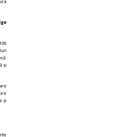
ura
dge
tăți
turi
să.
ă și
are
spre
i și
ile