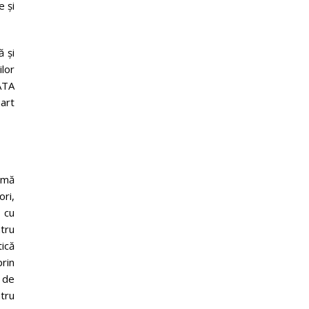
e și
ă și
lor
ATA
art
amă
ri,
e cu
tru
ică
rin
 de
tru