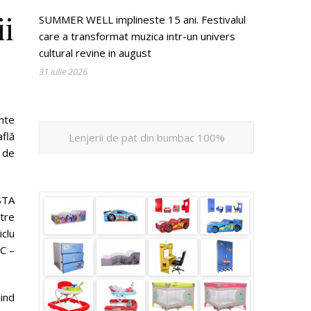
ii
SUMMER WELL implineste 15 ani. Festivalul
care a transformat muzica intr-un univers
cultural revine in august
31 iulie 2026
nte
flă
Lenjerii de pat din bumbac 100%
 de
STA
tre
iclu
C –
ind