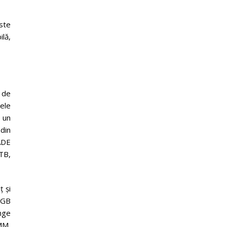
ste
ilă,
 de
ele
 un
din
ADE
TB,
ț și
RGB
unge
MM,