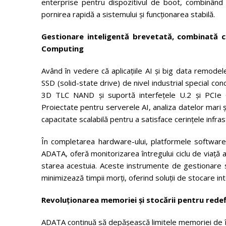
enterprise pentru dispozitivul de boot, combinând p
pornirea rapidă a sistemului și funcționarea stabilă.
Gestionare inteligentă brevetată, combinată c
Computing
Având în vedere că aplicațiile AI și big data remodel
SSD (solid-state drive) de nivel industrial special co
3D TLC NAND și suportă interfețele U.2 și PCIe G
Proiectate pentru serverele AI, analiza datelor mari ș
capacitate scalabilă pentru a satisface cerințele infra
În completarea hardware-ului, platformele software 
ADATA, oferă monitorizarea întregului ciclu de viață al 
starea acestuia. Aceste instrumente de gestionare sp
minimizează timpii morți, oferind soluții de stocare int
Revoluționarea memoriei și stocării pentru rede
ADATA continuă să depășească limitele memoriei de 