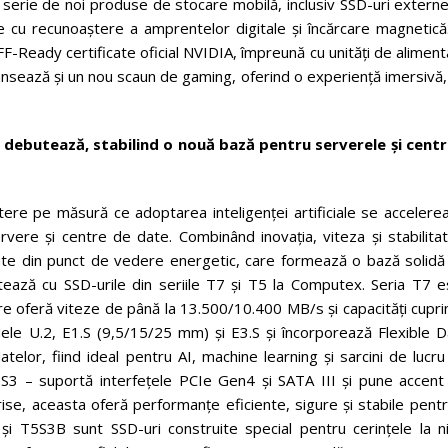
și o serie de noi produse de stocare mobilă, inclusiv SSD-uri extern
 cu recunoaștere a amprentelor digitale și încărcare magnetică.
-Ready certificate oficial NVIDIA, împreună cu unități de alimen
lansează și un nou scaun de gaming, oferind o experiență imersivă
debutează, stabilind o nouă bază pentru serverele și centr
ere pe măsură ce adoptarea inteligenței artificiale se accelerea
re și centre de date. Combinând inovația, viteza și stabilitat
nte din punct de vedere energetic, care formează o bază solidă
tează cu SSD-urile din seriile T7 și T5 la Computex. Seria T7 e
oferă viteze de până la 13.500/10.400 MB/s și capacități cupri
ele U.2, E1.S (9,5/15/25 mm) și E3.S și încorporează Flexible D
lor, fiind ideal pentru AI, machine learning și sarcini de lucru
T5S3 – suportă interfețele PCIe Gen4 și SATA III și pune accent
ise, aceasta oferă performanțe eficiente, sigure și stabile pent
și T5S3B sunt SSD-uri construite special pentru cerințele la ni