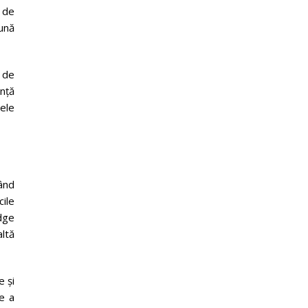
e de
ună
 de
nță
rele
ând
cile
dge
ltă
e și
re a