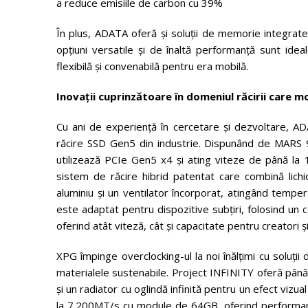
a reduce emisiile de carbon cu 39%
În plus, ADATA oferă și soluții de memorie integr
opțiuni versatile și de înaltă performanță sunt ideal
flexibilă și convenabilă pentru era mobilă.
Inovații cuprinzătoare în domeniul răcirii care 
Cu ani de experiență în cercetare și dezvoltare, A
răcire SSD Gen5 din industrie. Dispunând de MA
utilizează PCIe Gen5 x4 și ating viteze de până la 
sistem de răcire hibrid patentat care combină lichi
aluminiu și un ventilator încorporat, atingând temp
este adaptat pentru dispozitive subțiri, folosind u
oferind atât viteză, cât și capacitate pentru creatori ș
XPG împinge overclocking-ul la noi înălțimi cu soluț
materialele sustenabile. Project INFINITY oferă pân
și un radiator cu oglindă infinită pentru un efect viz
la 7.200MT/s cu module de 64GB, oferind performanț