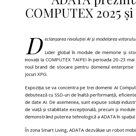
COMPUTEX 2025 și c
D
eclanșarea revoluției AI și modelarea viitorulu
Lider global în module de memorie și sto
inovații la COMPUTEX TAIPEI în perioada 20-23 mai 
noul brand de stocare pentru domeniul enterprise 
jocuri XPG.
Expoziția se va concentra pe trei domenii: AI Comput
debutează cu SSD-uri de înaltă performanță, eficient
de date AI. De asemenea, sunt expuse soluții industri
de viață și stabilitate excepțională, precum și mo
demonstrând puterea tehnologică a ADATA în spațiul 
În zona Smart Living, ADATA dezvăluie un robot mobi