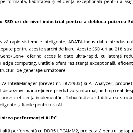
erformanța, fiabilitatea și eficiența excepțională pentru a asig
u SSD-uri de nivel industrial pentru a debloca puterea E
ează rapid sistemele inteligente, ADATA Industrial a introdus uni
ncepute pentru aceste sarcini de lucru. Aceste SSD-uri au 218 stra
en5/Gen4, oferind acces la date ultra-rapid, cu latență redu
i edge computing, unitățile oferă rezistență excepțională, eficienț
structurii de generație următoare.
A⁺ IntelliManager (brevet nr. I872903) și A⁺ Analyzer, propriet
dispozitivului, întreținere predictivă și informații în timp real de
oresc eficiența implementării, îmbunătățesc stabilitatea stocări
eligente și fiabile pentru era AI.
finirea performanței AI PC
înaltă performanță cu DDR5 LPCAMM2, proiectată pentru laptopur