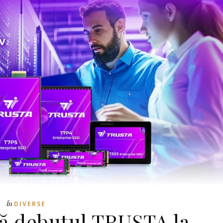
În
DIVERSE
ă debutul TRUSTA la