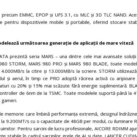
ate precum EMMC, EPOP și UFS 3.1, cu MLC și 3D TLC NAND. Ace
e pentru dispozitivele mobile și portabile, oferind stocare stab
modelează următoarea generație de aplicații de mare viteză
DATA prezintă seria MARS – una dintre cele mai avansate soluții
RS 980 STORM, MARS 980 PRO și MARS 980 BLADE, toate model
14.000MB/s la citire și 13.000MB/s la scriere. STORM utilizează
dul și aerul, în timp ce PRO adoptă răcirea activă cu aripioare 
eraturi cu 20% și 15% mai scăzute fără energie suplimentară. BL
n controller de 6nm de la TSMC. Toate modelele suportă până la 4
i gameri.
ii de memorie care îmbină performanța extremă, designul îndrăzne
ă la 9.200MT/s cu o capacitate de 48GB per modul, cu iluminare 
ual uimitor. Pentru sarcini de lucru profesionale, AICORE RDIMM aj
e stabile în cadrul sarcinilor grele de AI și date. LANCER CUDI