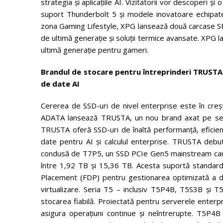
strategia și aplicațiile AI. Vizitatorii vor descoperi 
suport Thunderbolt 5 și modele inovatoare echipate
zona Gaming Lifestyle, XPG lansează două carcase SFF
de ultimă generație și soluții termice avansate. XPG 
ultimă generație pentru gameri.
Brandul de stocare pentru întreprinderi TRUSTA 
de date AI
Cererea de SSD-uri de nivel enterprise este în creșt
ADATA lansează TRUSTA, un nou brand axat pe serve
TRUSTA oferă SSD-uri de înaltă performanță, eficie
date pentru AI și calculul enterprise. TRUSTA debu
condusă de T7P5, un SSD PCIe Gen5 mainstream care 
între 1,92 TB și 15,36 TB. Acesta suportă standard
Placement (FDP) pentru gestionarea optimizată a date
virtualizare. Seria T5 – inclusiv T5P4B, T5S3B și 
stocarea fiabilă. Proiectată pentru serverele enterpr
asigura operațiuni continue și neîntrerupte. T5P4B 