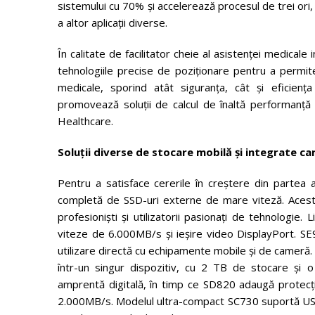
sistemului cu 70% și accelerează procesul de trei ori,
a altor aplicații diverse.
În calitate de facilitator cheie al asistenței medical
tehnologiile precise de poziționare pentru a permit
medicale, sporind atât siguranța, cât și eficienț
promovează soluții de calcul de înaltă performanță 
Healthcare.
Soluții diverse de stocare mobilă și integrate car
Pentru a satisface cererile în creștere din partea a
completă de SSD-uri externe de mare viteză. Acest
profesioniști și utilizatorii pasionați de tehnologi
viteze de 6.000MB/s și ieșire video DisplayPort. 
utilizare directă cu echipamente mobile și de cameră
într-un singur dispozitiv, cu 2 TB de stocare și 
amprentă digitală, în timp ce SD820 adaugă protecție
2.000MB/s. Modelul ultra-compact SC730 suportă USB