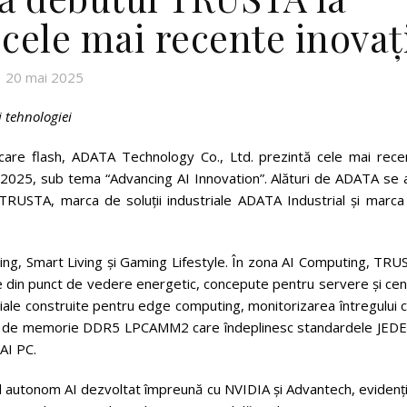
ele mai recente inovaț
20 mai 2025
i tehnologiei
care flash, ADATA Technology Co., Ltd. prezintă cele mai rece
2025, sub tema “Advancing AI Innovation”. Alături de ADATA se a
TRUSTA, marca de soluții industriale ADATA Industrial și marca
ing, Smart Living și Gaming Lifestyle. În zona AI Computing, TRU
e din punct de vedere energetic, concepute pentru servere și cen
ale construite pentru edge computing, monitorizarea întregului c
dule de memorie DDR5 LPCAMM2 care îndeplinesc standardele JEDE
AI PC.
l autonom AI dezvoltat împreună cu NVIDIA și Advantech, evidenți