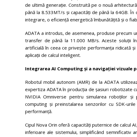
de ultimă generație. Construită pe o nouă arhitectur
până la 8.533MT/s și capacități de până la 64GB. În
integrare, o eficiență energetică îmbunătățită și o fiabi
ADATA a introdus, de asemenea, produse precum un
transfer de până la 11.000 MB/s. Aceste soluții înd
artificială în ceea ce privește performanța ridicată 
aplicații de calcul inteligent.
Integrarea AI Computing și a navigației vizuale 
Robotul mobil autonom (AMR) de la ADATA utilizea
expertiza ADATA în producția de șasiuri robotizate cu
NVIDIA Omniverse pentru simularea roboților și 
computing și preinstalarea senzorilor cu SDK-urile
performanță.
Cipul Nova Orin oferă capacități puternice de calcul 
inferioare ale sistemului, simplificând semnificativ