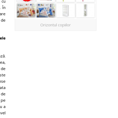
e cu
 În
tare
, de
Orizontul copiilor
ele
ză.
ea,
 de
ste
nse
ata
 de
 pe
ru a
vel