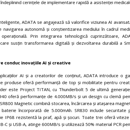
 îndeplinind cerințele de implementare rapidă a asistenței medical
e inteligente, ADATA se angajează să valorifice viziunea AI avansat
e navigarea autonomă și conștientizarea mediului în cadrul medii
a operațională. Prin integrarea tehnologică cuprinzătoare, AD
care susțin transformarea digitală și dezvoltarea durabilă a Sm
e conduc inovațiile AI și creative
plicațiilor AI și a creatorilor de conținut, ADATA introduce o g
e produse oferă performanță de top și mobilitate pentru creato
e. Lider este Project TITAN, cu Thunderbolt 5 de ultimă generați
SE940 oferă performanțe de 4.000MB/s și un design cu clemă pen
. SR800 Magnetic combină stocarea, încărcarea și atașarea magnet
o baterie încorporată de 5.000mAh. SR830 include securitate p
 IP68 rezistentă la praf, apă și șocuri. Toate trei oferă viteze
-C și USB-A, atinge 600MB/s și utilizează 50% material PCR pen