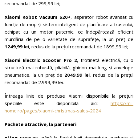
recomandat de 299,99 lei;
Xiaomi Robot Vacuum S20+
, aspirator robot avansat cu
funcție de mop și sistem inteligent de planificare a traseului,
echipat cu un motor puternic, ce îndepărtează eficient
murdăria de pe o varietate de suprafețe, la un preț de
1249,99 lei
, redus de la prețul recomandat de 1899,99 lei;
Xiaomi
Electric Scooter Pro
2
, trotinetă electrică, cu o
structură mai robustă, pliabilă, ghidon mai lung și anvelope
pneumatice, la un preț de
2049,99 lei
, redus de la prețul
recomandat de 2.999,99 lei.
Întreaga linie de produse Xiaomi disponibile la prețuri
speciale este disponibilă aici:
https://mi-
home.ro/pages/xiaomi-christmas-sales-2024
Pachete atractive, la parteneri
eMag
propune, până la finalul lunii decembrie, pachete și