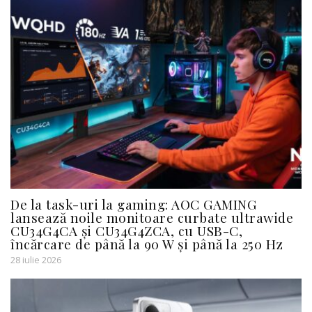
De la task-uri la gaming: AOC GAMING
lansează noile monitoare curbate ultrawide
CU34G4CA și CU34G4ZCA, cu USB-C,
încărcare de până la 90 W și până la 250 Hz
28 iulie 2026