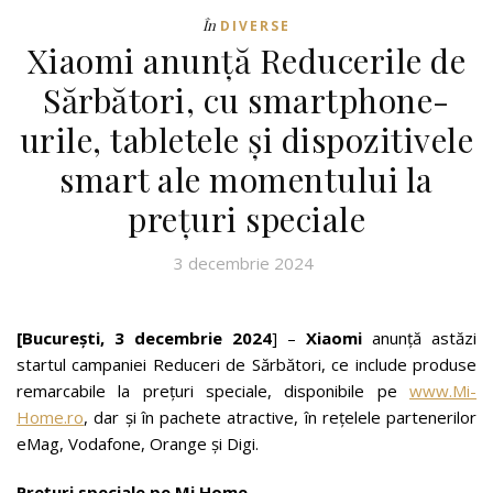
În
DIVERSE
Xiaomi anunță Reducerile de
Sărbători, cu smartphone-
urile, tabletele și dispozitivele
smart ale momentului la
prețuri speciale
3 decembrie 2024
[București, 3 decembrie 2024
] –
Xiaomi
anunță astăzi
startul campaniei Reduceri de Sărbători, ce include produse
remarcabile la prețuri speciale, disponibile pe
www.Mi-
Home.ro
, dar și în pachete atractive, în rețelele partenerilor
eMag, Vodafone, Orange și Digi.
Prețuri speciale pe Mi Home