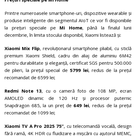
Printre numeroasele smartphone-uri, dispozitive wearable și
produse inteligente din segmentul AIoT ce vor fi disponibile
la prețuri speciale pe
Mi Home
, până la finalul lunii
decembrie, în limita stocului disponibil, Xiaomi listează și:
Xiaomi Mix Flip
, revoluționarul smartphone pliabil, cu sticlă
premium Xiaomi Shield, cadru din aliaj de aluminiu 6M42
pentru durabilitate și eleganță, certificat SGS pentru 500.000
de plieri, la prețul special de
5799 lei
, redus de la prețul
recomandat de 6599 lei;
Redmi Note 13
, cu o cameră foto de 108 MP, ecran
AMOLED dinamic de 120 Hz și procesor puternic
Snapdragon 685, la un preț de
649 lei
, redus de la prețul
recomandat de 1099 lei;
Xiaomi TV A Pro 2025 75”
, cu telecomandă vocală, design
fără ramă, 4K HDR cu fluidizare a mișcării cu ajutorul MEMC,