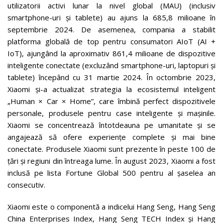
utilizatorii activi lunar la nivel global (MAU) (inclusiv
smartphone-uri și tablete) au ajuns la 685,8 milioane în
septembrie 2024. De asemenea, compania a stabilit
platforma globală de top pentru consumatori AIoT (AI +
IoT), ajungând la aproximativ 861,4 milioane de dispozitive
inteligente conectate (excluzând smartphone-uri, laptopuri și
tablete) începând cu 31 martie 2024. În octombrie 2023,
Xiaomi și-a actualizat strategia la ecosistemul inteligent
„Human × Car × Home”, care îmbină perfect dispozitivele
personale, produsele pentru case inteligente și mașinile.
Xiaomi se concentrează întotdeauna pe umanitate și se
angajează să ofere experiențe complete și mai bine
conectate. Produsele Xiaomi sunt prezente în peste 100 de
țări și regiuni din întreaga lume. În august 2023, Xiaomi a fost
inclusă pe lista Fortune Global 500 pentru al șaselea an
consecutiv.
Xiaomi este o componentă a indicelui Hang Seng, Hang Seng
China Enterprises Index, Hang Seng TECH Index și Hang