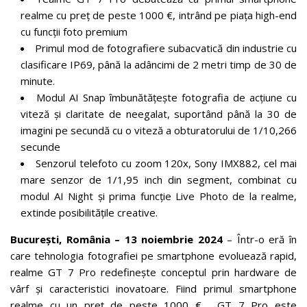
realme cu preț de peste 1000 €, intrând pe piața high-end
cu funcții foto premium
Primul mod de fotografiere subacvatică din industrie cu
clasificare IP69, până la adâncimi de 2 metri timp de 30 de
minute.
Modul AI Snap îmbunătățește fotografia de acțiune cu
viteză și claritate de neegalat, suportând până la 30 de
imagini pe secundă cu o viteză a obturatorului de 1/10,266
secunde
Senzorul telefoto cu zoom 120x, Sony IMX882, cel mai
mare senzor de 1/1,95 inch din segment, combinat cu
modul AI Night și prima funcție Live Photo de la realme,
extinde posibilitățile creative.
București, România – 13 noiembrie 2024
– Într-o eră în
care tehnologia fotografiei pe smartphone evoluează rapid,
realme GT 7 Pro redefinește conceptul prin hardware de
vârf și caracteristici inovatoare. Fiind primul smartphone
realme cu un preț de peste 1000 €, GT 7 Pro este