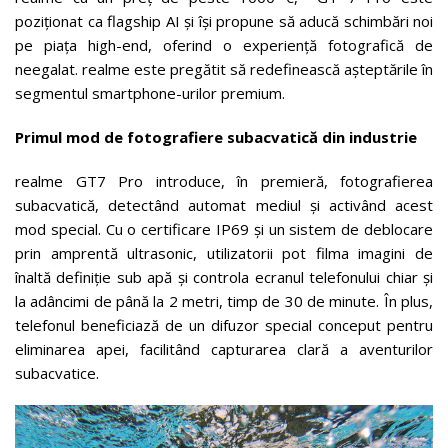
poziționat ca flagship AI și își propune să aducă schimbări noi
pe piața high-end, oferind o experiență fotografică de
neegalat. realme este pregătit să redefinească așteptările în
segmentul smartphone-urilor premium.
Primul mod de fotografiere subacvatică din industrie
realme GT7 Pro introduce, în premieră, fotografierea
subacvatică, detectând automat mediul și activând acest
mod special. Cu o certificare IP69 și un sistem de deblocare
prin amprentă ultrasonic, utilizatorii pot filma imagini de
înaltă definiție sub apă și controla ecranul telefonului chiar și
la adâncimi de până la 2 metri, timp de 30 de minute. În plus,
telefonul beneficiază de un difuzor special conceput pentru
eliminarea apei, facilitând capturarea clară a aventurilor
subacvatice.