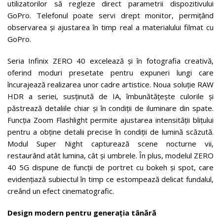
utilizatorilor să regleze direct parametrii dispozitivului
GoPro. Telefonul poate servi drept monitor, permițând
observarea și ajustarea în timp real a materialului filmat cu
GoPro.
Seria Infinix ZERO 40 excelează și în fotografia creativă,
oferind moduri presetate pentru expuneri lungi care
încurajează realizarea unor cadre artistice. Noua soluție RAW
HDR a seriei, susținută de IA, îmbunătățește culorile și
păstrează detaliile chiar și în condiții de iluminare din spate.
Funcția Zoom Flashlight permite ajustarea intensității blițului
pentru a obține detalii precise în condiții de lumină scăzută.
Modul Super Night capturează scene nocturne vii,
restaurând atât lumina, cât și umbrele. În plus, modelul ZERO
40 5G dispune de funcții de portret cu bokeh și spot, care
evidențiază subiectul în timp ce estompează delicat fundalul,
creând un efect cinematografic.
Design modern pentru generația tânără