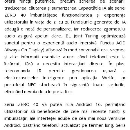
oferă funcții puternice, precum scrierea de scenarii,
traducerea, căutarea și sumarizarea. Capacitățile IA ale seriei
ZERO 40 îmbunătățesc funcționalitatea și experiența
utilizatorului în viața de zi cu zi. Fundalurile generate de IA
adaugă o notă de personalizare, iar reducerea zgomotului
audio asigură apeluri clare. JBL Joint Tuning optimizează
sunetul pentru o experiență audio imersivă. Funcția AOD
(Always On Display) afișează în mod convenabil ora, vremea
și alte informații esențiale atunci când telefonul este la
încărcat, fără a necesita interacțiuni directe. În plus,
telecomanda IR permite gestionarea ușoară a
electrocasnicelor inteligente prin aplicația Welife, iar
portofelul NFC stochează în siguranță toate cardurile,
eliminând nevoia de a le purta fizic.
Seria ZERO 40 va putea rula Android 16, permițând
utilizatorilor să beneficieze de cele mai recente funcții și
îmbunătățiri ale interfeței aduse de cea mai nouă versiune
Android, păstrând telefonul actualizat pe termen lung. Seria