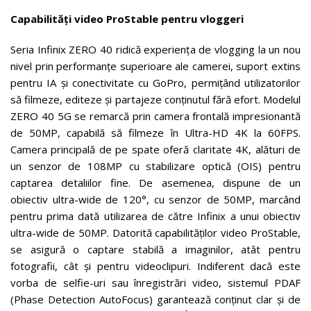
Capabilități video ProStable pentru vloggeri
Seria Infinix ZERO 40 ridică experiența de vlogging la un nou
nivel prin performanțe superioare ale camerei, suport extins
pentru IA și conectivitate cu GoPro, permițând utilizatorilor
să filmeze, editeze și partajeze conținutul fără efort. Modelul
ZERO 40 5G se remarcă prin camera frontală impresionantă
de 50MP, capabilă să filmeze în Ultra-HD 4K la 60FPS.
Camera principală de pe spate oferă claritate 4K, alături de
un senzor de 108MP cu stabilizare optică (OIS) pentru
captarea detaliilor fine. De asemenea, dispune de un
obiectiv ultra-wide de 120°, cu senzor de 50MP, marcând
pentru prima dată utilizarea de către Infinix a unui obiectiv
ultra-wide de 50MP. Datorită capabilităților video ProStable,
se asigură o captare stabilă a imaginilor, atât pentru
fotografii, cât și pentru videoclipuri. Indiferent dacă este
vorba de selfie-uri sau înregistrări video, sistemul PDAF
(Phase Detection AutoFocus) garantează conținut clar și de