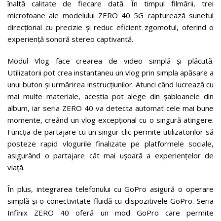
înaltă calitate de fiecare dată. În timpul filmării, trei
microfoane ale modelului ZERO 40 5G capturează sunetul
direcțional cu precizie și reduc eficient zgomotul, oferind o
experiență sonoră stereo captivantă.
Modul Vlog face crearea de video simplă și plăcută.
Utilizatorii pot crea instantaneu un vlog prin simpla apăsare a
unui buton și urmărirea instrucțiunilor. Atunci când lucrează cu
mai multe materiale, aceștia pot alege din șabloanele din
album, iar seria ZERO 40 va detecta automat cele mai bune
momente, creând un vlog excepțional cu o singură atingere.
Funcția de partajare cu un singur clic permite utilizatorilor să
posteze rapid vlogurile finalizate pe platformele sociale,
asigurând o partajare cât mai ușoară a experiențelor de
viață.
În plus, integrarea telefonului cu GoPro asigură o operare
simplă și o conectivitate fluidă cu dispozitivele GoPro. Seria
Infinix ZERO 40 oferă un mod GoPro care permite