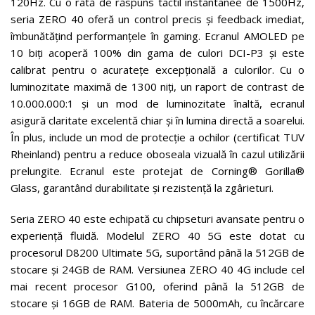
120Hz. Cu o rată de răspuns tactil instantanee de 1500Hz,
seria ZERO 40 oferă un control precis și feedback imediat,
îmbunătățind performanțele în gaming. Ecranul AMOLED pe
10 biți acoperă 100% din gama de culori DCI-P3 și este
calibrat pentru o acuratețe excepțională a culorilor. Cu o
luminozitate maximă de 1300 niți, un raport de contrast de
10.000.000:1 și un mod de luminozitate înaltă, ecranul
asigură claritate excelentă chiar și în lumina directă a soarelui.
În plus, include un mod de protecție a ochilor (certificat TUV
Rheinland) pentru a reduce oboseala vizuală în cazul utilizării
prelungite. Ecranul este protejat de Corning® Gorilla®
Glass, garantând durabilitate și rezistență la zgârieturi.
Seria ZERO 40 este echipată cu chipseturi avansate pentru o
experiență fluidă. Modelul ZERO 40 5G este dotat cu
procesorul D8200 Ultimate 5G, suportând până la 512GB de
stocare și 24GB de RAM. Versiunea ZERO 40 4G include cel
mai recent procesor G100, oferind până la 512GB de
stocare și 16GB de RAM. Bateria de 5000mAh, cu încărcare