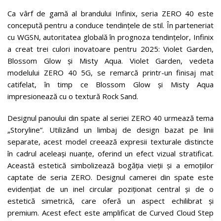
Ca vârf de gamă al brandului Infinix, seria ZERO 40 este
concepută pentru a conduce tendințele de stil. În parteneriat
cu WGSN, autoritatea globală în prognoza tendințelor, Infinix
a creat trei culori inovatoare pentru 2025: Violet Garden,
Blossom Glow și Misty Aqua. Violet Garden, vedeta
modelului ZERO 40 5G, se remarcă printr-un finisaj mat
catifelat, în timp ce Blossom Glow și Misty Aqua
impresionează cu o textură Rock Sand.
Designul panoului din spate al seriei ZERO 40 urmează tema
„Storyline”. Utilizând un limbaj de design bazat pe linii
separate, acest model creează expresii texturale distincte
în cadrul aceleași nuanțe, oferind un efect vizual stratificat.
Această estetică simbolizează bogăția vieții și a emoțiilor
captate de seria ZERO. Designul camerei din spate este
evidențiat de un inel circular poziționat central și de o
estetică simetrică, care oferă un aspect echilibrat și
premium. Acest efect este amplificat de Curved Cloud Step