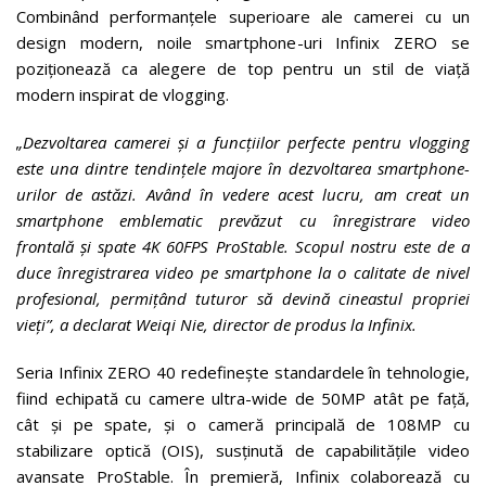
Combinând performanțele superioare ale camerei cu un
design modern, noile smartphone-uri Infinix ZERO se
poziționează ca alegere de top pentru un stil de viață
modern inspirat de vlogging.
„Dezvoltarea camerei și a funcțiilor perfecte pentru vlogging
este una dintre tendințele majore în dezvoltarea smartphone-
urilor de astăzi. Având în vedere acest lucru, am creat un
smartphone emblematic prevăzut cu înregistrare video
frontală și spate 4K 60FPS ProStable. Scopul nostru este de a
duce înregistrarea video pe smartphone la o calitate de nivel
profesional, permițând tuturor să devină cineastul propriei
vieți”, a declarat Weiqi Nie, director de produs la Infinix.
Seria Infinix ZERO 40 redefinește standardele în tehnologie,
fiind echipată cu camere ultra-wide de 50MP atât pe față,
cât și pe spate, și o cameră principală de 108MP cu
stabilizare optică (OIS), susținută de capabilitățile video
avansate ProStable. În premieră, Infinix colaborează cu