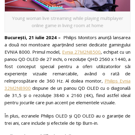
Young woman live streaming while playing multiplayer
online game in living room at home
București, 21 iulie 2024 –
Philips Monitors anunță lansarea
a două noi monitoare aparținând seriei dedicate gamingului
EVNIA 8000. Primul model,
Evnia 27M2N8500
, echipat cu un
panou QD OLED de 27 inchi, o rezoluție QHD 2560 x 1440, a
fost conceput special pentru a oferi utilizatorilor săi
experiențe vizuale remarcabile, având o rată de
reîmprospătare de 360 Hz. Al doilea monitor,
Philips Evnia
32M2N8900
dispune de un panou QD OLED cu o diagonală
de 31,5 și o rezoluție 3840 x 2160 (4K), fiind astfel ideal
pentru jocurile care pun accent pe elementele vizuale.
În plus, ecranele Philips OLED și QD OLED au o garanție de
trei ani, care include și efectele de tip Burn-in.