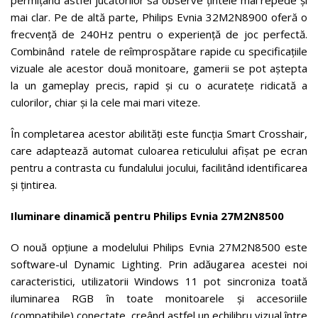
mai clar. Pe de altă parte, Philips Evnia 32M2N8900 oferă o
frecvență de 240Hz pentru o experiență de joc perfectă.
Combinând ratele de reîmprospătare rapide cu specificațiile
vizuale ale acestor două monitoare, gamerii se pot aștepta
la un gameplay precis, rapid și cu o acuratețe ridicată a
culorilor, chiar și la cele mai mari viteze.
În completarea acestor abilități este funcția Smart Crosshair,
care adaptează automat culoarea reticulului afișat pe ecran
pentru a contrasta cu fundalului jocului, facilitând identificarea
și țintirea.
Iluminare dinamică pentru Philips Evnia 27M2N8500
O nouă opțiune a modelului Philips Evnia 27M2N8500 este
software-ul Dynamic Lighting. Prin adăugarea acestei noi
caracteristici, utilizatorii Windows 11 pot sincroniza toată
iluminarea RGB în toate monitoarele și accesoriile
(compatibile) conectate, creând astfel un echilibru vizual între