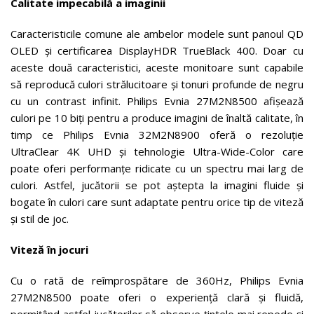
Calitate impecabilă a imaginii
Caracteristicile comune ale ambelor modele sunt panoul QD
OLED și certificarea DisplayHDR TrueBlack 400. Doar cu
aceste două caracteristici, aceste monitoare sunt capabile
să reproducă culori strălucitoare și tonuri profunde de negru
cu un contrast infinit. Philips Evnia 27M2N8500 afișează
culori pe 10 biți pentru a produce imagini de înaltă calitate, în
timp ce Philips Evnia 32M2N8900 oferă o rezoluție
UltraClear 4K UHD și tehnologie Ultra-Wide-Color care
poate oferi performanțe ridicate cu un spectru mai larg de
culori. Astfel, jucătorii se pot aștepta la imagini fluide și
bogate în culori care sunt adaptate pentru orice tip de viteză
și stil de joc.
Viteză în jocuri
Cu o rată de reîmprospătare de 360Hz, Philips Evnia
27M2N8500 poate oferi o experiență clară și fluidă,
permițând astfel jucătorilor să observe țintele mai repede și