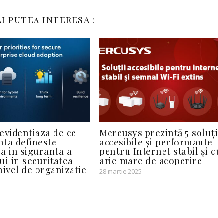
I PUTEA INTERESA :
evidentiaza de ce
Mercusys prezintă 5 soluți
ta defineste
accesibile și performante
a in siguranta a
pentru Internet stabil și c
ui in securitatea
arie mare de acoperire
 nivel de organizatie
28 martie 2025