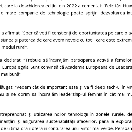
ei, care la deschiderea ediției din 2022 a comentat: “Felicitări Hu
m o mare companie de tehnologie poate sprijini dezvoltarea înt
, a afirmat: “Sper că veți fi conștienți de oportunitatea pe care o a
asiunea și puterea de care avem nevoie cu toții, care este extre
 mediul rural”.
declarat: “Trebuie să încurajăm participarea activă a femeilor,
ui o Europă egală. Sunt convinsă că Academia Europeană de Leader
e mai bună”.
ăugat: “Vedem cât de important este și va fi deep tech-ul în vii
u și ne dorim să încurajăm leadership-ul feminin în cât mai mu
prenoriat și utilizarea noilor tehnologii în zonele rurale, de
inanțării și asigurarea sustenabilității afacerilor, până la explor
ile de ultimă oră îl oferă în conturarea unui viitor mai verde. Persoa