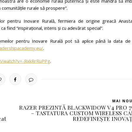
ra noastră are o economie rurală puternică și este mândră să îmb
ă comunitățile rurale să prospere”.
lor pentru Inovare Rurală, fermiera de origine greacă Anasta
 fiind “inspirațional, intens și cu adevărat special”.
emeilor pentru Inovare Rurală pot să aplice până la data de
adershipacademy.eu/
.
om/watch?v=-RxkRrRuPPg
.
MAI NO
RAZER PREZINTĂ BLACKWIDOW V4 PRO 7
– TASTATURA CUSTOM WIRELESS CA
cat
REDEFINEȘTE INOVAȚ