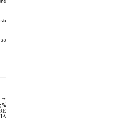
ine
sia
 30
U
5%
RE
IA