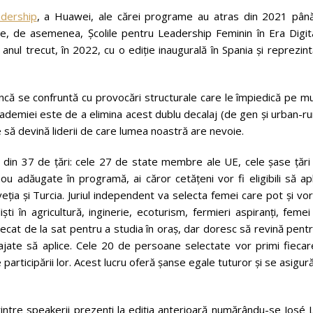
dership
, a Huawei, ale cărei programe au atras din 2021 până
te, de asemenea, Școlile pentru Leadership Feminin în Era Digita
ul trecut, în 2022, cu o ediție inaugurală în Spania și reprezin
încă se confruntă cu provocări structurale care le împiedică pe m
Academiei este de a elimina acest dublu decalaj (de gen și urban-ru
 să devină liderii de care lumea noastră are nevoie.
le din 37 de țări: cele 27 de state membre ale UE, cele șase țări
nou adăugate în programă, ai căror cetățeni vor fi eligibili să ap
veția și Turcia. Juriul independent va selecta femei care pot și vo
i în agricultură, inginerie, ecoturism, fermieri aspiranți, feme
plecat de la sat pentru a studia în oraș, dar doresc să revină pent
rajate să aplice. Cele 20 de persoane selectate vor primi fiecar
articipării lor. Acest lucru oferă șanse egale tuturor și se asigur
intre speakerii prezenți la ediția anterioară numărându-se José 