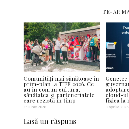
TE-AR MA
Comunități mai sănătoase în
Genetec 
prim-plan la TIFF 2026. Ce
guvernan
au în comun cultura,
adoptare
sănătatea și parteneriatele
cloud-ul
care rezistă în timp
fizica la
15 iunie 2026
3 aprilie 2026
Lasă un răspuns