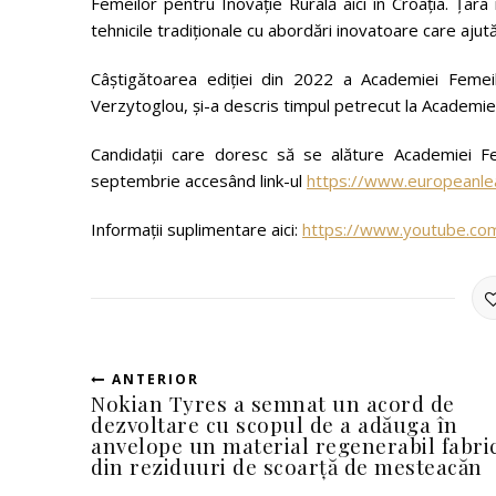
Femeilor pentru Inovație Rurală aici în Croația. Ța
tehnicile tradiționale cu abordări inovatoare care ajut
Câștigătoarea ediției din 2022 a Academiei Femei
Verzytoglou, și-a descris timpul petrecut la Academie ca
Candidații care doresc să se alăture Academiei F
septembrie accesând link-ul
https://www.europeanle
Informații suplimentare aici:
https://www.youtube.c
ANTERIOR
Nokian Tyres a semnat un acord de
dezvoltare cu scopul de a adăuga în
anvelope un material regenerabil fabri
din reziduuri de scoarță de mesteacăn