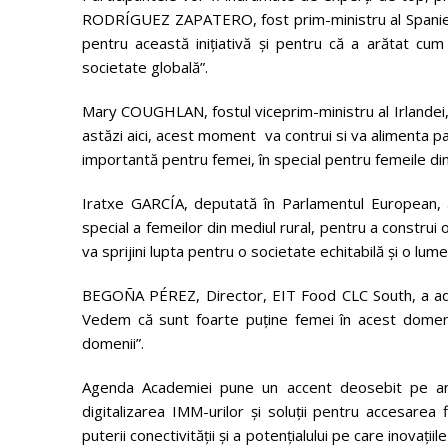
RODRÍGUEZ ZAPATERO,
fost prim-ministru al Spani
pentru această inițiativă și pentru că a arătat cu
societate globală”.
Mary COUGHLAN,
fostul viceprim-ministru al Irlandei
astăzi aici, acest moment va contrui si va alimenta p
importantă pentru femei, în special pentru femeile din
Iratxe GARCÍA, deputată în Parlamentul European, a 
special a femeilor din mediul rural, pentru a constr
va sprijini lupta pentru o societate echitabilă și o lum
BEGOÑA PÉREZ,
Director, EIT Food CLC South, a ad
Vedem că sunt foarte puține femei în acest domeni
domenii”.
Agenda Academiei pune un accent deosebit pe antre
digitalizarea IMM-urilor și soluții pentru accesarea f
puterii conectivității și a potențialului pe care inovați