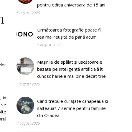
pentru editia aniversara de 15 ani
5 august 2026
n
Următoarea fotografie poate fi
cea mai reușită de până acum
5 august 2026
Mașinile de spălat și uscătoarele
lor
bazate pe inteligență artificială îți
cunosc hainele mai bine decât tine
5 august 2026
, în
Când trebuie curățate canapeaua și
 se
salteaua? 7 semne pentru familiile
olte
din Oradea
orul
4 august 2026