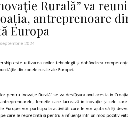
novație Rurală” va reuni
roația, antreprenoare di
tă Europa
 septembrie 2024
rship este utilizarea noilor tehnologii și dobândirea competențe
nitățile din zonele rurale ale Europei.
r pentru Inovație Rurală” se va desfășura anul acesta în Croația
treprenoarele, femeile care lucrează în inovație și cele care
le Europei vor participa la activități care le vor ajuta să își dezv
 pe care le reprezintă și pentru a influența într-un mod pozitiv viit