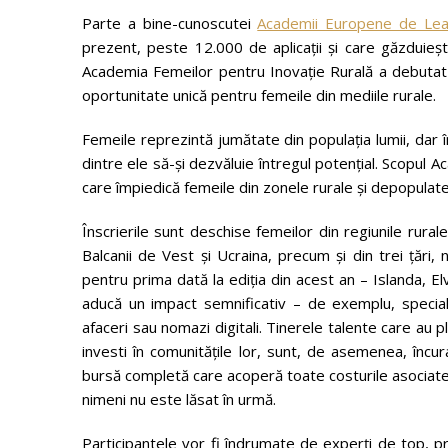
Parte a bine-cunoscutei
Academii Europene de Lea
prezent, peste 12.000 de aplicații și care găzduieș
Academia Femeilor pentru Inovație Rurală a debutat an
oportunitate unică pentru femeile din mediile rurale.
Femeile reprezintă jumătate din populația lumii, dar 
dintre ele să-și dezvăluie întregul potențial. Scopul 
care împiedică femeile din zonele rurale și depopulate
Înscrierile sunt deschise femeilor din regiunile rura
Balcanii de Vest și Ucraina, precum și din trei țări, 
pentru prima dată la ediția din acest an – Islanda, El
aducă un impact semnificativ – de exemplu, specialișt
afaceri sau nomazi digitali. Tinerele talente care au 
investi în comunitățile lor, sunt, de asemenea, încu
bursă completă care acoperă toate costurile asociate p
nimeni nu este lăsat în urmă.
Participantele vor fi îndrumate de experți de top, pr