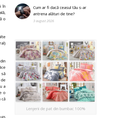
 în
Cum ar fi dacă ceasul tău s-ar
lă,
antrena alături de tine?
tă o
3 august 2026
ulte
ral)
 din
lice
r să
i de
ru a
e o
ă că
Lenjerii de pat din bumbac 100%
Luis