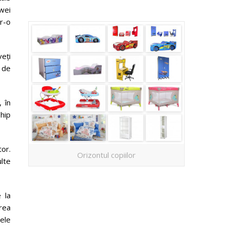
awei
r-o
veți
m de
 în
ship
tor.
Orizontul copiilor
lte
 la
area
nele