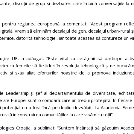
sante, discuții de grup și dezbateri care îmbină conversațiile la n
i pentru regiunea europeană, a comentat: “Acest program refle
gitală. Vrem să eliminăm decalajul de gen, decalajul urban-rural ș
ternice, datorită tehnologiei, iar toate acestea să contureze un vi
uțiile UE, a adăugat: “Este vital ca cetățenii să participe acti
dorim ca femeile să fie lideri în revoluția tehnologică și ne bucură
ctiv și s-au aliat eforturilor noastre de a promova incluziunea
Leadership și șef al departamentului de diversitate, echitate
le ale Europei sunt o comoară care ar trebui protejată. În fiecare
ui potențial nu a fost încă pe deplin dezvăluit. La Academia Feme
urală în construirea comunităților la care visăm cu toții”.
gies Croația, a subliniat: “Suntem încântați să găzduim Acade