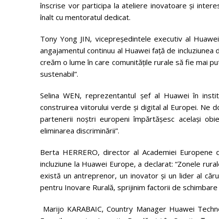
înscrise vor participa la ateliere inovatoare și intere
înalt cu mentoratul dedicat.
Tony Yong JIN,
vicepreședintele executiv al Huawe
angajamentul continuu al Huawei față de incluziunea di
creăm o lume în care comunitățile rurale să fie mai pu
sustenabil”.
Selina WEN,
reprezentantul șef al Huawei în instit
construirea viitorului verde și digital al Europei. Ne 
partenerii noștri europeni împărtășesc același obie
eliminarea discriminării”.
Berta HERRERO, director al Academiei Europene de 
incluziune la Huawei Europe, a declarat: “Zonele rura
există un antreprenor, un inovator și un lider al căr
pentru Inovare Rurală, sprijinim factorii de schimbare r
Marijo KARABAIC, Country Manager Huawei Technolo