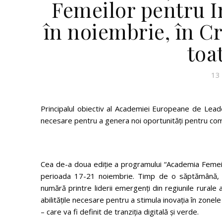
Femeilor pentru I
în noiembrie, în C
toa
13
Principalul obiectiv al Academiei Europeane de Leade
necesare pentru a genera noi oportunități pentru comu
Cea de-a doua ediție a programului “Academia Femeilo
perioada 17-21 noiembrie. Timp de o săptămână, an
numără printre liderii emergenți din regiunile rurale a
abilitățile necesare pentru a stimula inovația în zonele
– care va fi definit de tranziția digitală și verde.