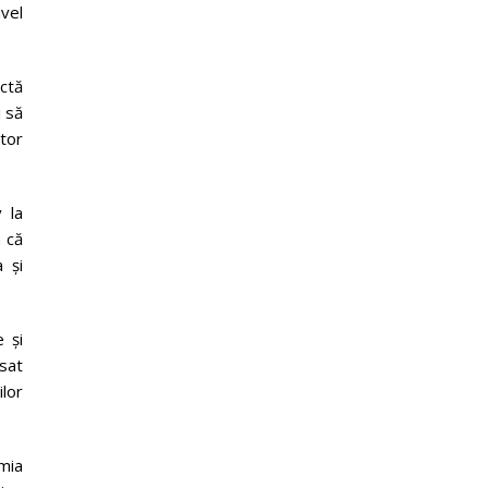
ivel
ctă
i să
itor
v la
m că
 și
 și
 sat
ilor
mia