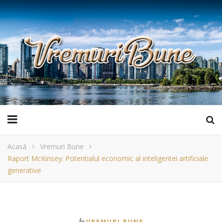
Acasă
Vremuri Bune
Raport McKinsey: Potentialul economic al inteligentei artificiale
generative
În
VREMURI BUNE