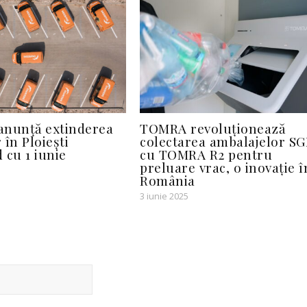
anunță extinderea
TOMRA revoluționează
r în Ploiești
colectarea ambalajelor S
 cu 1 iunie
cu TOMRA R2 pentru
preluare vrac, o inovație î
România
3 iunie 2025