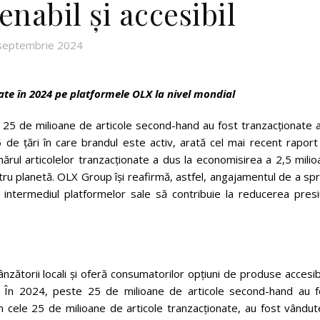
nabil și accesibil
septembrie 2024
ate în 2024 pe platformele OLX la nivel mondial
25 de milioane de articole second-hand au fost tranzacționate a
 de țări în care brandul este activ, arată cel mai recent raport
ărul articolelor tranzacționate a dus la economisirea a 2,5 mili
tru planetă. OLX Group își reafirmă, astfel, angajamentul de a spri
 intermediul platformelor sale să contribuie la reducerea presiu
zătorii locali și oferă consumatorilor opțiuni de produse accesib
ri. În 2024, peste 25 de milioane de articole second-hand au f
n cele 25 de milioane de articole tranzacționate, au fost vândut