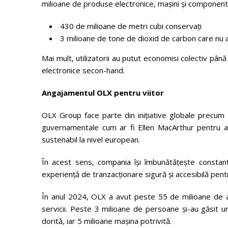
milioane de produse electronice, mașini și component
430 de milioane de metri cubi conservați
3 milioane de tone de dioxid de carbon care nu a
Mai mult, utilizatorii au putut economisi colectiv pâ
electronice secon-hand.
Angajamentul OLX pentru viitor
OLX Group face parte din inițiative globale precum 
guvernamentale cum ar fi Ellen MacArthur pentru a c
sustenabil la nivel european.
În acest sens, compania își îmbunătățește constant
experiență de tranzacționare sigură și accesibilă pentru 
În anul 2024, OLX a avut peste 55 de milioane de anu
servicii. Peste 3 milioane de persoane și-au găsit 
dorită, iar 5 milioane mașina potrivită.