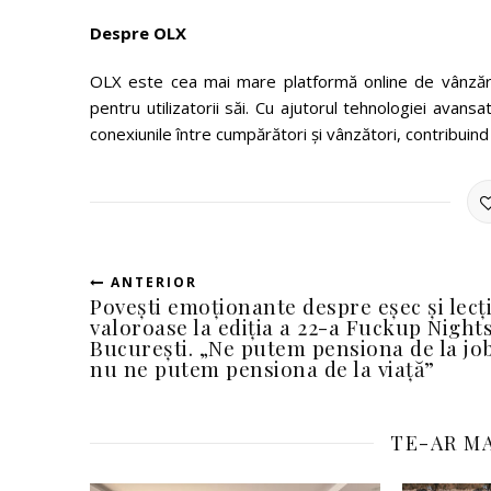
Despre OLX
OLX este cea mai mare platformă online de vânzări
pentru utilizatorii săi. Cu ajutorul tehnologiei avansat
conexiunile între cumpărători şi vânzători, contribuind
ANTERIOR
Povești emoționante despre eșec și lecți
valoroase la ediția a 22-a Fuckup Night
București. „Ne putem pensiona de la job
nu ne putem pensiona de la viață”
TE-AR MA