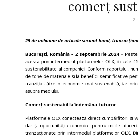
comerț suste
2 
25 de milioane de articole second-hand, tranzacțion
București, România – 2 septembrie 2024
– Peste 
acesta prin intermediul platformelor OLX, în cele 45
sustenabilitate al companiei. Conform raportului, num
de tone de materiale și la beneficii semnificative pen
tranziția către o economie mai sustenabilă, iar prin
asupra mediului.
Comerț sustenabil la îndemâna tuturor
Platformele OLX conectează direct cumpărătorii și vân
dar și oportunități economice pentru micile aface
tranzacționate prin intermediul platformelor OLX. Di