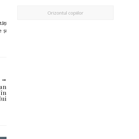
Orizontul copiilor
ăţi
e şi
U
ban
 în
lui