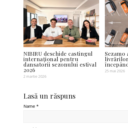
NIBIRU deschide castingul
Sezamo 
internațional pentru
livrărilo
dansatorii sezonului estival
începând
2026
25 mai 2026
2 martie 2026
Lasă un răspuns
Name *