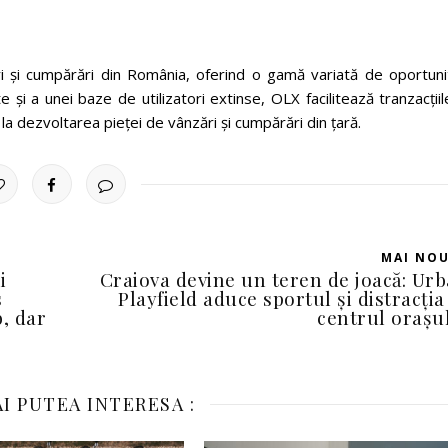
 şi cumpărări din România, oferind o gamă variată de oportunit
e şi a unei baze de utilizatori extinse, OLX facilitează tranzacţiil
 la dezvoltarea pieţei de vânzări şi cumpărări din ţară.
MAI NO
i
Craiova devine un teren de joacă: Ur
s
Playfield aduce sportul și distracția
, dar
centrul orașu
I PUTEA INTERESA :