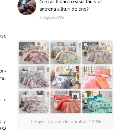
Cum ar fi dacă ceasul tău s-ar
antrena alături de tine?
3 august 2026
duse
on-
mul
a o
e și
Lenjerii de pat din bumbac 100%
asa