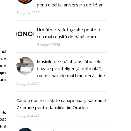
pentru editia aniversara de 15 ani
5 august 2026
Următoarea fotografie poate fi
cea mai reușită de până acum
5 august 2026
nul
 de
Mașinile de spălat și uscătoarele
oane
bazate pe inteligență artificială îți
jini
cunosc hainele mai bine decât tine
nii
5 august 2026
Când trebuie curățate canapeaua și salteaua?
7 semne pentru familiile din Oradea
ile,
4 august 2026
ost
e 9