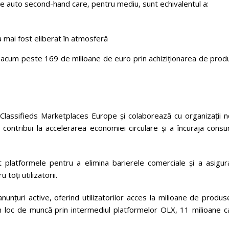
e auto second-hand care, pentru mediu, sunt echivalentul a:
 mai fost eliberat în atmosferă
nă acum peste 169 de milioane de euro prin achiziționarea de pro
Classifieds Marketplaces Europe și colaborează cu organizații n
ontribui la accelerarea economiei circulare și a încuraja consu
 platformele pentru a elimina barierele comerciale și a asigur
toți utilizatorii.
nțuri active, oferind utilizatorilor acces la milioane de produs
un loc de muncă prin intermediul platformelor OLX, 11 milioane c