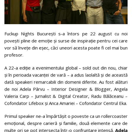
Fuckup Nights București s-a întors pe 22 august cu noi
povești pline de emoție și surse de inspirație pentru cei care
vor să învețe din eșec, căci uneori acesta poate fi cel mai bun
profesor.
A 22-a ediție a evenimentului global – sold out din nou, chiar
și în perioada vacanței de vară – a adus laolaltă și de această
dată speakeri remarcabili din domenii diferite. Au fost alături
de noi Adela Pârvu – Interior Designer & Blogger, Angela
Valeria Carp – Jurnalist & Digital Creator, Radu Bălăceanu –
Cofondator Lifebox și Anca Amariei – Cofondator Centrul Eka.
Primul speaker ne-a împărtășit o poveste ca un rollercoaster
emoțional, despre carieră și familie, două elemente care de
multe ori se pot intersecta într-o confruntare intensă.
Adela