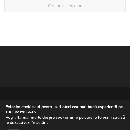
Orizontul copiilor
Folosim cookie-uri pentru a-ți oferi cea mai bună experiență pe
situl nostru web.
Poți afla mai multe despre cookie-urile pe care le folosim sau să
REVENIRE LA ÎNCEPUTUL PAGINII
le dezactivezi în
setări
.