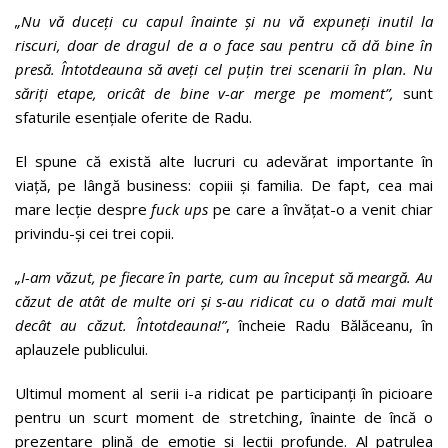
„Nu vă duceți cu capul înainte și nu vă expuneți inutil la
riscuri, doar de dragul de a o face sau pentru că dă bine în
presă. Întotdeauna să aveți cel puțin trei scenarii în plan. Nu
săriți etape, oricât de bine v-ar merge pe moment”,
sunt
sfaturile esențiale oferite de Radu.
El spune că există alte lucruri cu adevărat importante în
viață, pe lângă business: copiii și familia. De fapt, cea mai
mare lecție despre
fuck ups
pe care a învățat-o a venit chiar
privindu-și cei trei copii.
„I-am văzut, pe fiecare în parte, cum au început să meargă. Au
căzut de atât de multe ori și s-au ridicat cu o dată mai mult
decât au căzut. Întotdeauna!”
, încheie Radu Bălăceanu, în
aplauzele publicului.
Ultimul moment al serii i-a ridicat pe participanți în picioare
pentru un scurt moment de stretching, înainte de încă o
prezentare plină de emoție și lecții profunde. Al patrulea