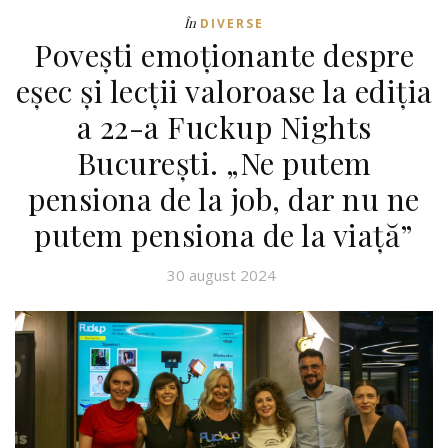
În
DIVERSE
Povești emoționante despre
eșec și lecții valoroase la ediția
a 22-a Fuckup Nights
București. „Ne putem
pensiona de la job, dar nu ne
putem pensiona de la viață”
30 august 2024