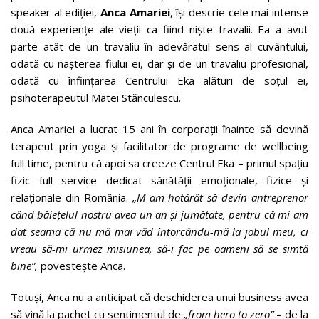
speaker al ediției,
Anca Amariei
, își descrie cele mai intense
două experiențe ale vieții ca fiind niște travalii. Ea a avut
parte atât de un travaliu în adevăratul sens al cuvântului,
odată cu nașterea fiului ei, dar și de un travaliu profesional,
odată cu înființarea Centrului Eka alături de soțul ei,
psihoterapeutul Matei Stănculescu.
Anca Amariei a lucrat 15 ani în corporații înainte să devină
terapeut prin yoga și facilitator de programe de wellbeing
full time, pentru că apoi sa creeze Centrul Eka – primul spațiu
fizic full service dedicat sănătății emoționale, fizice și
relaționale din România.
„M-am hotărât să devin antreprenor
când băiețelul nostru avea un an și jumătate, pentru că mi-am
dat seama că nu mă mai văd întorcându-mă la jobul meu, ci
vreau să-mi urmez misiunea, să-i fac pe oameni să se simtă
bine”,
povestește Anca.
Totuși, Anca nu a anticipat că deschiderea unui business avea
să vină la pachet cu sentimentul de
„from hero to zero”
– de la