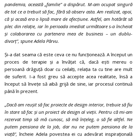
pandemia, această „familie” a dispărut. M-am ocupat singură
de tot ce a trebuit să fac, fără să observ asta. Am realizat, apoi,
că și acasă era o lipsă mare de afecțiune. Astfel, am hotărât să
plec din relație, iar în perioada imediat următoare s-a încheiat
și colaborarea cu partenera mea de business – un dublu-
divorț”, spune Adela Pârvu.
Și-a dat seama că este ceva ce nu funcționează. A început un
proces de terapie și a învățat că, dacă ești mereu o
persoană drăguță doar cu ceilalți, relația ta cu tine are mult
de suferit. I-a fost greu să accepte acea realitate, însă a
început să învețe să aibă grijă de sine, iar procesul continuă
până în prezent.
„Dacă am reușit să fac proiecte de design interior, trebuie să fiu
în stare să fac și un proiect de design al vieții. Pentru că mi-am
rezervat timp să mă cunosc, să mă înțeleg, o să fie altfel. Ne
putem pensiona de la job, dar nu ne putem pensiona de la
viață”,
încheie Adela povestea ei cu adevărat inspirațională