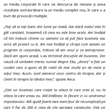
un mediu
corporate
în care se descurca de minune și avea
rezultate extraordinare la un mediu complet nou, în care s-a
lovit de provocări multiple.
„Poți să ai toți banii din lume pe masă, dar dacă nodul este în
gât constant, înseamnă că ceva nu este bine acolo. Am învățat
că îmi trebuie chimie cu oamenii ca să pot face business sau
orice alt proiect cu ei. Am mai învățat și că așa cum aveam un
program la corporație, trebuie să am unul și ca antreprenor.
Dacă am ajuns acasă, s-au terminat discuțiile de business. Din
cauză că vorbeam mereu numai despre Eka, „divorț” a fost un
cuvânt care a ajuns să fie rostit de mai multe ori de mine și
soțul meu. Acum, sunt ownerul unui centru de terapie, dar și
client în terapie la rândul meu”,
spune Anca.
„Este un business care crește la viteza la care vrea el, nu la
viteza la care vreau eu. Mă întâlnesc în fiecare zi cu sindromul
impostorului. Mă ajută foarte tare exercițiul de recunoștință pe
care îl fac de 200 și ceva de zile aproape consecutiv. Este un