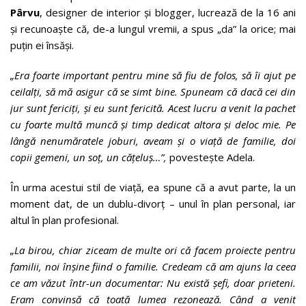
Pârvu
, designer de interior și blogger, lucrează de la 16 ani
și recunoaște că, de-a lungul vremii, a spus „da” la orice; mai
puțin ei însăși.
„Era foarte important pentru mine să fiu de folos, să îi ajut pe
ceilalți, să mă asigur că se simt bine. Spuneam că dacă cei din
jur sunt fericiți, și eu sunt fericită. Acest lucru a venit la pachet
cu foarte multă muncă și timp dedicat altora și deloc mie. Pe
lângă nenumăratele joburi, aveam și o viață de familie, doi
copii gemeni, un soț, un cățeluș…”,
povestește Adela.
În urma acestui stil de viață, ea spune că a avut parte, la un
moment dat, de un dublu-divorț – unul în plan personal, iar
altul în plan profesional.
„La birou, chiar ziceam de multe ori că facem proiecte pentru
familii, noi înșine fiind o familie. Credeam că am ajuns la ceea
ce am văzut într-un documentar: Nu există șefi, doar prieteni.
Eram convinsă că toată lumea rezonează. Când a venit