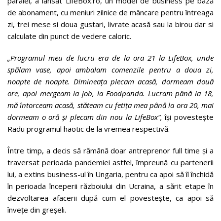
paralel, a lansat LifeBox.ro, un model de business pe bază
de abonament, cu meniuri zilnice de mâncare pentru întreaga
zi, trei mese si doua gustari, livrate acasă sau la birou dar si
calculate din punct de vedere caloric.
„Programul meu de lucru era de la ora 21 la LifeBox, unde
spălam vase, apoi ambalam comenzile pentru a doua zi,
noapte de noapte. Dimineața plecam acasă, dormeam două
ore, apoi mergeam la job, la Foodpanda. Lucram până la 18,
mă întorceam acasă, stăteam cu fetița mea până la ora 20, mai
dormeam o oră și plecam din nou la LifeBox”,
își povestește
Radu programul haotic de la vremea respectivă.
Între timp, a decis să rămână doar antreprenor full time și a
traversat perioada pandemiei astfel, împreună cu partenerii
lui, a extins business-ul în Ungaria, pentru ca apoi să îl închidă
în perioada începerii războiului din Ucraina, a sărit etape în
dezvoltarea afacerii după cum el povestește, ca apoi să
învețe din greșeli.