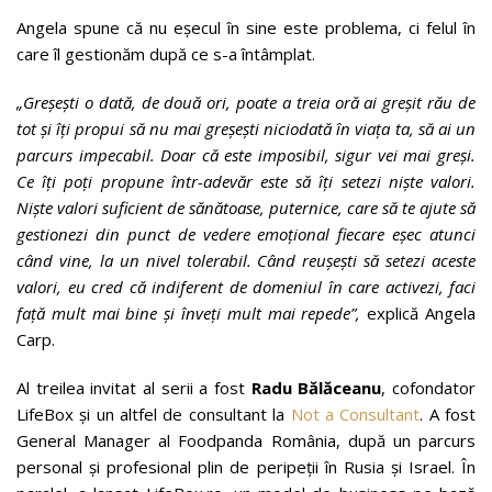
Angela spune că nu eșecul în sine este problema, ci felul în
care îl gestionăm după ce s-a întâmplat.
„Greșești o dată, de două ori, poate a treia oră ai greșit rău de
tot și îți propui să nu mai greșești niciodată în viața ta, să ai un
parcurs impecabil. Doar că este imposibil, sigur vei mai greși.
Ce îți poți propune într-adevăr este să îți setezi niște valori.
Niște valori suficient de sănătoase, puternice, care să te ajute să
gestionezi din punct de vedere emoțional fiecare eșec atunci
când vine, la un nivel tolerabil. Când reușești să setezi aceste
valori, eu cred că indiferent de domeniul în care activezi, faci
față mult mai bine și înveți mult mai repede”,
explică Angela
Carp.
Al treilea invitat al serii a fost
Radu Bălăceanu
, cofondator
LifeBox și un altfel de consultant la
Not a Consultant
. A fost
General Manager al Foodpanda România, după un parcurs
personal și profesional plin de peripeții în Rusia și Israel. În