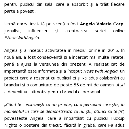
pentru publicul din sală, care a absorbit și a trăit fiecare
parte a poveștii.
Următoarea invitată pe scenă a fost
Angela Valeria Carp
,
jurnalist, influencer și creatoarea seriei online
#NewsWithAngela
.
Angela și-a început activitatea în mediul online în 2015. În
nouă ani, a fost consecventă și a încercat mai multe rețete,
până a ajuns la versiunea din prezent. A realizat cât de
importantă este informația și a început
News with Angela
, un
proiect care a rezonat cu publicul ei și i-a adus colaborări cu
branduri și o comunitate de peste 55 de mii de oameni.
A ști
a devenit un laitmotiv pentru brandul ei personal.
„Când te construiești ca un produs, ca o persoană care știe, în
momentul în care se demonstrează că nu știi, atunci să te ții”,
povestește Angela, care a împărtășit cu publicul Fuckup
Nights o postare din trecut, făcută în grabă, care i-a adus