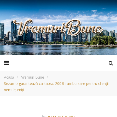
Acasă
Vremuri Bune
Sezamo garantează calitatea: 200% rambursare pentru clienții
nemulțumiți
În
VREMURI BUNE