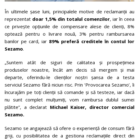
În ultimele șase luni, principalele motive de reclamanții au
reprezentat
doar 1,5% din totalul comenzilor
, iar în ceea
ce privește opțiunile de compensare alese de clienți, 8%
optează pentru o livrare nouă, 3% pentru rambursarea
banilor pe card, iar
89% preferă creditele în contul lor
Sezamo
.
„Suntem atât de siguri de calitatea și prospețimea
produselor noastre, încât am decis să mergem și mai
departe, oferindu-le clienților noștri șansa de a testa
serviciul Sezamo fără niciun risc. Prin ‘Provocarea Sezamo’, îi
încurajăm pe toți clienții să comande și să testeze, iar dacă
nu sunt complet mulțumiți, vom rambursa dublul sumei
plătite”, a declarat
Michael Kaiser, director comercial
Sezamo.
Sezamo se angajează să ofere o experiență de consum fără
griji, cu posibilitatea de a gestiona reclamațiile direct din