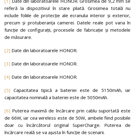
[1]
Date din laboratoarele HONOR. Grosimea de 9,2 mm se
referă la dispozitivul în stare pliată. Grosimea totală nu
include foliile de protecție ale ecranului interior și exterior,
precum și protuberanța camerei. Datele reale pot varia în
funcție de configurații, procesele de fabricație și metodele
de măsurare.
[2]
Date din laboratoarele HONOR.
[3]
Date din laboratoarele HONOR.
[4]
Date din laboratoarele HONOR.
[5]
Capacitatea tipică a bateriei este de 5150mAh, iar
capacitatea nominală a bateriei este de 5050mAh.
[6]
Puterea maximă de încărcare prin cablu suportată este
de 66W, iar cea wireless este de 50W, ambele fiind posibile
doar cu încărcătorul original SuperCharge. Puterea de
încărcare reală se va ajusta în funcție de scenarii.