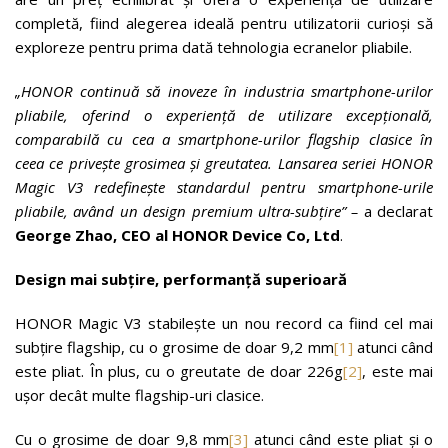
completă, fiind alegerea ideală pentru utilizatorii curioși să
exploreze pentru prima dată tehnologia ecranelor pliabile.
„
HONOR continuă să inoveze în industria smartphone-urilor
pliabile, oferind o experienț
ă
de utilizare excepțional
ă
,
comparabil
ă
cu cea a smartphone-urilor flagship clasice
î
n
ceea ce prive
ș
te grosimea
ș
i greutatea. Lansarea seriei
HONOR
Magic V3 redefinește standardul pentru smartphone-urile
pliabile, având un design premium ultra-subțire
” –
a declarat
George Zhao, CEO al HONOR Device Co, Ltd
.
Design mai subțire, performanță superioară
HONOR Magic V3 stabilește un nou record ca fiind cel mai
subțire flagship, cu o grosime de doar 9,2 mm
[1]
atunci când
este pliat. În plus, cu o greutate de doar 226g
[2]
, este mai
ușor decât multe flagship-uri clasice.
Cu o grosime de doar 9,8 mm
[3]
atunci când este pliat și o