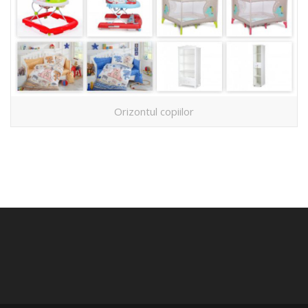
Orizontul copiilor