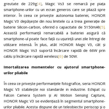
greutate de 229g
[4]
, Magic Vs3 se remarcă pe piața
smartphone-urilor cu un ecran generos care se pliază spre
interior. În ceea ce privește autonomia bateriei, HONOR
Magic V3 depășește din nou limitele cu a treia generație de
baterie Silicon-carbon, oferind o capacitate de 5150mAh
[5]
.
Această performanță remarcabilă a bateriei asigură că
smartphone-ul poate face față cu ușurință unei zile întregi de
utilizare intensă. În plus, atât HONOR Magic V3, cât și
HONOR Magic Vs3 suportă încărcare rapidă de 66W prin
cablu și încărcare rapidă wireless
[6]
de 50W.
Imortalizarea momentelor cu ajutorul smartphone-
urilor pliabile
În ceea ce privește performanțele fotografice, seria HONOR
Magic V3 stabilește noi standarde in industrie. Echipat cu
Falcon Camera System și AI Motion Sensing Capture,
HONOR Magic V3 se evidențiază în segmentul smartphone-
urilor pliabile. Acesta dispune de un teleobiectiv periscop și o