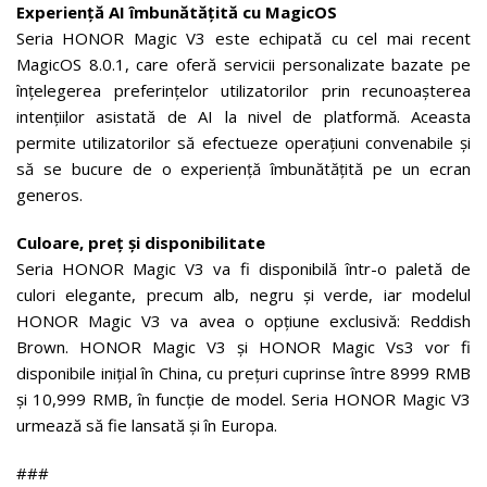
Experienț
ă
AI
î
mbun
ă
t
ă
țit
ă
cu MagicOS
Seria HONOR Magic V3 este echipată cu cel mai recent
MagicOS 8.0.1, care oferă servicii personalizate bazate pe
înțelegerea preferințelor utilizatorilor prin recunoașterea
intențiilor asistată de AI la nivel de platformă. Aceasta
permite utilizatorilor să efectueze operațiuni convenabile și
să se bucure de o experiență îmbunătățită pe un ecran
generos.
Culoare, preț și disponibilitate
Seria HONOR Magic V3 va fi disponibilă într-o paletă de
culori elegante, precum alb, negru și verde, iar modelul
HONOR Magic V3 va avea o opțiune exclusivă: Reddish
Brown. HONOR Magic V3 și HONOR Magic Vs3 vor fi
disponibile inițial în China, cu prețuri cuprinse între 8999 RMB
și 10,999 RMB, în funcție de model. Seria HONOR Magic V3
urmează să fie lansată și în Europa.
###