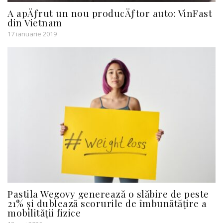
A apÄƒrut un nou producÄƒtor auto: VinFast
din Vietnam
17 ianuarie 2019
Pastila Wegovy generează o slăbire de peste
21% și dublează scorurile de îmbunătățire a
mobilității fizice