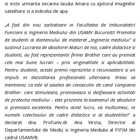
si este urmarita secarea lacului Amara cu ajutorul imaginilor
satelitare si a indicelui de apa.
„
A fost din nou sarbatoare in Facultatea de Imbunatatiri
Funciare si Ingineria Mediului din USAMV Bucuresti! Promotia
de studenti ai domeniului de masterat „Ingineria mediului” a
sustinut Lucrarea de absolvire! Alaturi de noi, cadre didactice si
studenti, au fost reprezentantii firmei Brother care au premiat
cele mai bune lucrari – prin originalitate si aplicabilitate.
Pentru studenti, aceste premii reprezinta o recunoastere si un
impuls in dezvoltarea profesionala ulterioara. Vreau sa
mentionez ca este al saselea an consecutiv de cand compania
Brother- care stimuleaza, promoveaza si desfasoara activitati
de protectia mediului – este prezenta la examenul de absolvire
si premiaza excelenta. Pentru acest lucru, va multumesc, in
numele colectivului de cadre didactice si al studentilor!
” a
declarat dna. Prof.univ.dr. Ana Virsta, Director al
Departamentului de Mediu si Ingineria Mediului al FIFIM din
cadrul USAMVB.