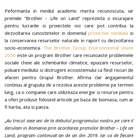
Peformanta in mediul academic merita recunoscuta, iar
premiile ”Brother – Life on Land” reprezinta o incurajare
pentru lucrarile si proiectele noi care pot contribui la
dezvoltarea cunostintelor in domeniul
protectiei mediului
si
la conservarea resurselor naturale in raport cu dezvoltarea
socio-economica.
The Brother Group Environmental Vision
2050
este un program Brother care recunoaste problemele
sociale cheie ale schimbarilor climatice, epuizarii resurselor,
poluarii mediului si distrugerii ecosistemului ca fiind riscuri de
afaceri pentru Grupul Brother. Afirma clar angajamentul
continuu al grupului de a rezolva aceste probleme pe termen
lung, ca o companie care utilizeaza energie si resurse pentru
a oferi produse folosind articole pe baza de biomasa, cum ar
fi hartia, ata si panza.
„
Au trecut sase ani de la debutul programului nostru pe care il
derulam in Romania prin acordarea premiilor Brother – Life on
Land, program continuat an de an din 2019. Iar ca de fiecare