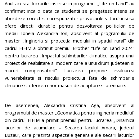
Anul acesta, lucrarile inscrise in programul „Life on Land” au
confirmat inca o data ca studentii se pregatesc intens sa
abordeze corect si corespunzator provocarile viitorului si sa
ofere directii durabile pentru dezvoltarea politicilor de
mediu. Ionela Alexandra Ion, absolvent al programului de
master „Ingineria si protectia mediului in spatiul rural” din
cadrul FIFIM a obtinut premiul Brother ”Life on Land 2024”
pentru lucrarea „Impactul schimbarilor climatice asupra unui
proiect de reabilitare si modernizare a unui drum judetean si
maruri compensatorii”. Lucrarea propune evaluarea
vulnerabilitatii si riscului proiectului fata de schimbarile
climatice si oferirea unor masuri de adaptare si atenuare.
De asemenea, Alexandra Cristina Aga, absolvent al
programului de master „Geomatica pentru ingineria mediului”
din cadrul FIFIM a primit premiul pentru lucrarea „Dinamica
lacurilor de acumulare – Secarea lacului Amara, judetul
Buzau”, care prezinta aspectele generale ale secarii lacurilor