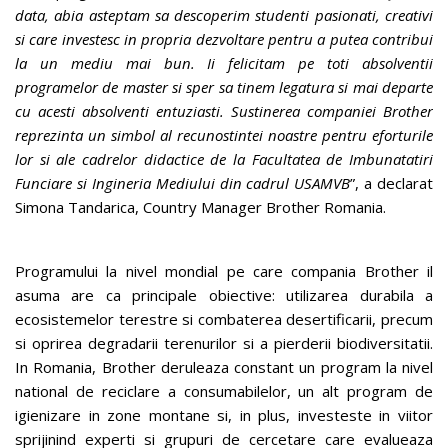
data, abia asteptam sa descoperim studenti pasionati, creativi
si care investesc in propria dezvoltare pentru a putea contribui
la un mediu mai bun. Ii felicitam pe toti absolventii
programelor de master si sper sa tinem legatura si mai departe
cu acesti absolventi entuziasti. Sustinerea companiei Brother
reprezinta un simbol al recunostintei noastre pentru eforturile
lor si ale cadrelor didactice de la Facultatea de Imbunatatiri
Funciare si Ingineria Mediului din cadrul USAMVB
”, a declarat
Simona Tandarica, Country Manager Brother Romania.
Programului la nivel mondial pe care compania Brother il
asuma are ca principale obiective: utilizarea durabila a
ecosistemelor terestre si combaterea desertificarii, precum
si oprirea degradarii terenurilor si a pierderii biodiversitatii.
In Romania, Brother deruleaza constant un program la nivel
national de reciclare a consumabilelor, un alt program de
igienizare in zone montane si, in plus, investeste in viitor
sprijinind experti si grupuri de cercetare care evalueaza