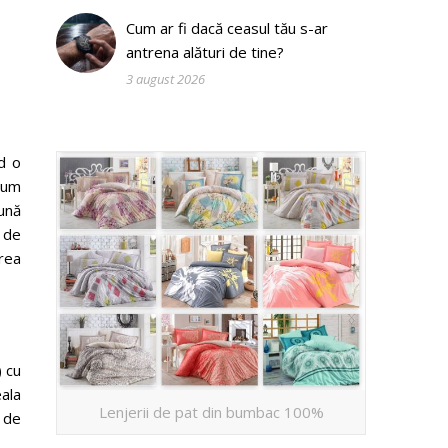
Cum ar fi dacă ceasul tău s-ar
antrena alături de tine?
3 august 2026
d o
ecum
mună
 de
area
) cu
ala
Lenjerii de pat din bumbac 100%
 de