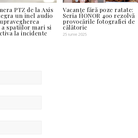
era PTZ de la Axis
Vacanțe fără poze ratate:
tegra un inel audio
Seria HONOR 400 rezolvă
supravegherea
provocările fotografiei de
 a spatiilor mari si
călătorie
ctiva la incidente
25 iunie 2025