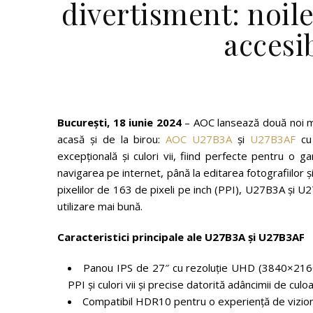
divertisment: noil
accesi
București, 18 iunie 2024
– AOC lansează două noi mo
acasă și de la birou:
AOC U27B3A
și
U27B3AF
cu 
excepțională și culori vii, fiind perfecte pentru o g
navigarea pe internet, până la editarea fotografiilor 
pixelilor de 163 de pixeli pe inch (PPI), U27B3A și U2
utilizare mai bună.
Caracteristici principale ale U27B3A și U27B3AF
Panou IPS de 27″ cu rezoluție UHD (3840×2160)
PPI și culori vii și precise datorită adâncimii de culoa
Compatibil HDR10 pentru o experiență de viziona