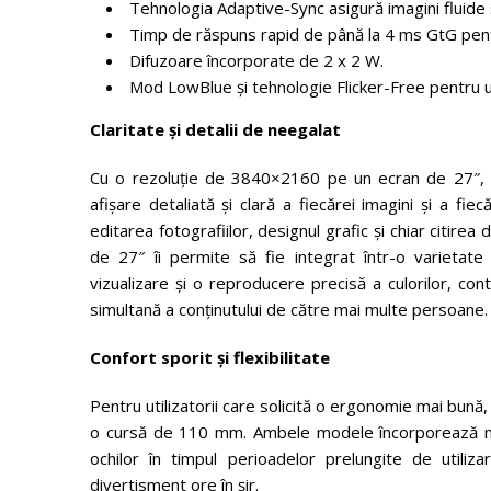
Tehnologia Adaptive-Sync asigură imagini fluide ș
Timp de răspuns rapid de până la 4 ms GtG pentr
Difuzoare încorporate de 2 x 2 W.
Mod LowBlue și tehnologie Flicker-Free pentru u
Claritate și detalii de neegalat
Cu o rezoluție de 3840×2160 pe un ecran de 27″, m
afișare detaliată și clară a fiecărei imagini și a fi
editarea fotografiilor, designul grafic și chiar citir
de 27″ îi permite să fie integrat într-o varietate 
vizualizare și o reproducere precisă a culorilor, cont
simultană a conținutului de către mai multe persoane.
Confort sporit și flexibilitate
Pentru utilizatorii care solicită o ergonomie mai bun
o cursă de 110 mm. Ambele modele încorporează mo
ochilor în timpul perioadelor prelungite de utiliz
divertisment ore în șir.