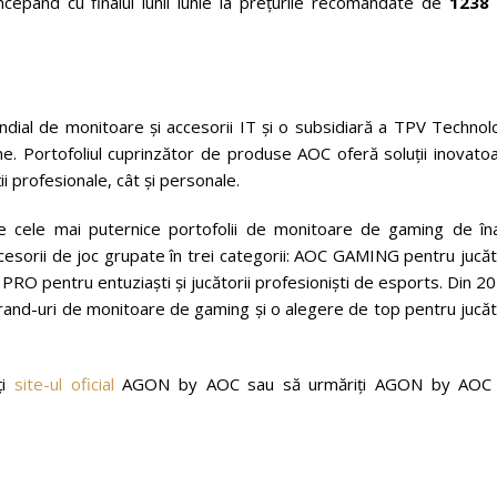
începând cu finalul lunii iunie la prețurile recomandate de
1238 l
ndial de monitoare și accesorii IT și o subsidiară a TPV Technol
e. Portofoliul cuprinzător de produse AOC oferă soluții inovatoa
i profesionale, cât și personale.
 cele mai puternice portofolii de monitoare de gaming de îna
sorii de joc grupate în trei categorii: AOC GAMING pentru jucăto
PRO pentru entuziaști și jucătorii profesioniști de esports. Din 2
nd-uri de monitoare de gaming și o alegere de top pentru jucăto
ți
site-ul oficial
AGON by AOC sau să urmăriți AGON by AOC