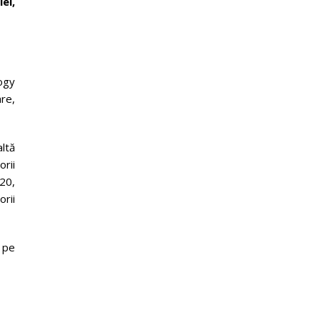
ei,
ogy
re,
ltă
rii
020,
rii
 pe