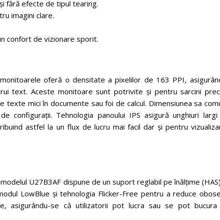
i fără efecte de tipul tearing.
u imagini clare.
n confort de vizionare sporit.
onitoarele oferă o densitate a pixelilor de 163 PPI, asigurân
ecărui text. Aceste monitoare sunt potrivite și pentru sarcini pr
ea de texte mici în documente sau foi de calcul. Dimensiunea sa co
de configurații. Tehnologia panoului IPS asigură unghiuri largi
ribuind astfel la un flux de lucru mai facil dar și pentru vizualiz
ă, modelul U27B3AF dispune de un suport reglabil pe înălțime (HAS
dul LowBlue și tehnologia Flicker-Free pentru a reduce obose
are, asigurându-se că utilizatorii pot lucra sau se pot bucura