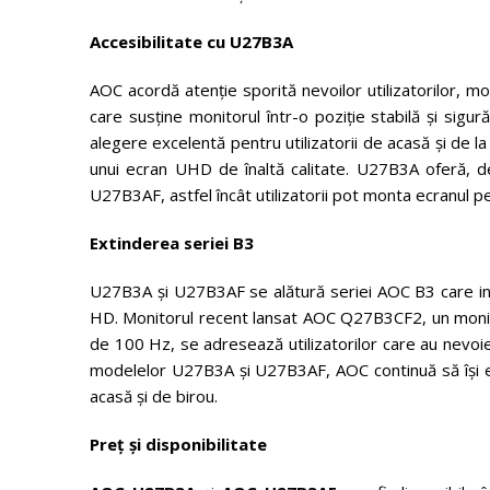
Accesibilitate cu U27B3A
AOC acordă atenție sporită nevoilor utilizatorilor,
care susține monitorul într-o poziție stabilă și sigu
alegere excelentă pentru utilizatorii de acasă și de l
unui ecran UHD de înaltă calitate. U27B3A oferă,
U27B3AF, astfel încât utilizatorii pot monta ecranul p
Extinderea seriei B3
U27B3A și U27B3AF se alătură seriei AOC B3 care in
HD. Monitorul recent lansat AOC Q27B3CF2, un moni
de 100 Hz, se adresează utilizatorilor care au nevoi
modelelor U27B3A și U27B3AF, AOC continuă să își ext
acasă și de birou.
Preț și disponibilitate