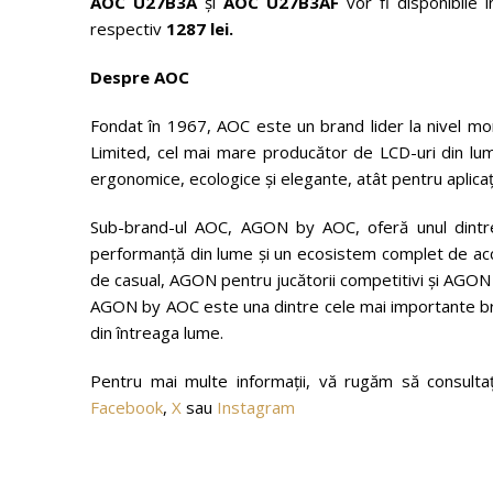
AOC U27B3A
și
AOC U27B3AF
vor fi disponibile 
respectiv
1287 lei.
Despre AOC
Fondat în 1967, AOC este un brand lider la nivel mo
Limited, cel mai mare producător de LCD-uri din lum
ergonomice, ecologice și elegante, atât pentru aplicați
Sub-brand-ul AOC, AGON by AOC, oferă unul dintre
performanță din lume și un ecosistem complet de acce
de casual, AGON pentru jucătorii competitivi și AGON 
AGON by AOC este una dintre cele mai importante bra
din întreaga lume.
Pentru mai multe informații, vă rugăm să consulta
Facebook
,
X
sau
Instagram