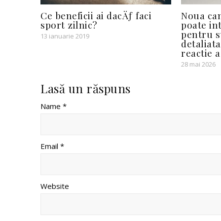
Ce beneficii ai dacÄƒ faci
Noua cam
sport zilnic?
poate in
pentru 
13 ianuarie 2019
detaliata
reactie a
28 mai 2026
Lasă un răspuns
Name *
Email *
Website