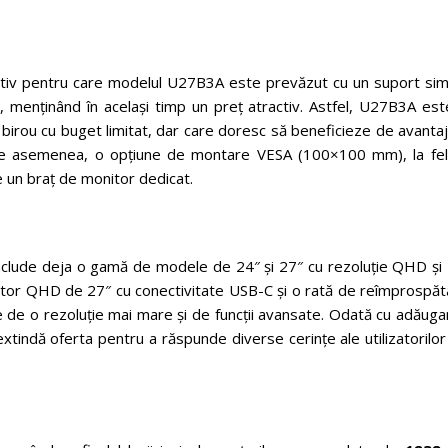
 motiv pentru care modelul U27B3A este prevăzut cu un suport sim
ră, menținând în același timp un preț atractiv. Astfel, U27B3A es
a birou cu buget limitat, dar care doresc să beneficieze de avanta
 de asemenea, o opțiune de montare VESA (100×100 mm), la fel
e un braț de monitor dedicat.
clude deja o gamă de modele de 24″ și 27″ cu rezoluție QHD și F
tor QHD de 27″ cu conectivitate USB-C și o rată de reîmprospăt
e de o rezoluție mai mare și de funcții avansate. Odată cu adăug
indă oferta pentru a răspunde diverse cerințe ale utilizatorilor