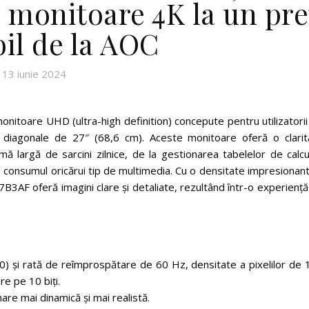
e monitoare 4K la un pre
bil de la AOC
13 iunie 2024
nitoare UHD (ultra-high definition) concepute pentru utilizatori
diagonale de 27″ (68,6 cm). Aceste monitoare oferă o clarit
amă largă de sarcini zilnice, de la gestionarea tabelelor de calcu
și consumul oricărui tip de multimedia. Cu o densitate impresionan
7B3AF oferă imagini clare și detaliate, rezultând într-o experienț
 și rată de reîmprospătare de 60 Hz, densitate a pixelilor de 
re pe 10 biți.
re mai dinamică și mai realistă.