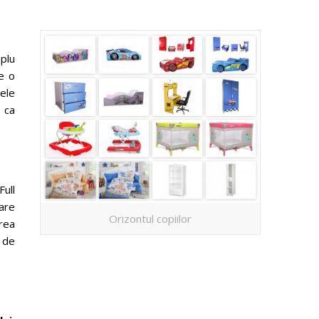
plu
te o
jele
 ca
ull
are
Orizontul copiilor
area
 de