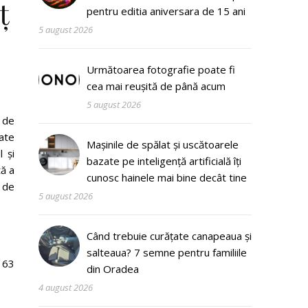
ț
pentru editia aniversara de 15 ani
5 august 2026
Următoarea fotografie poate fi
cea mai reușită de până acum
5 august 2026
i de
ate
Mașinile de spălat și uscătoarele
l și
bazate pe inteligență artificială îți
tă a
cunosc hainele mai bine decât tine
ă de
5 august 2026
Când trebuie curățate canapeaua și
salteaua? 7 semne pentru familiile
163
din Oradea
4 august 2026