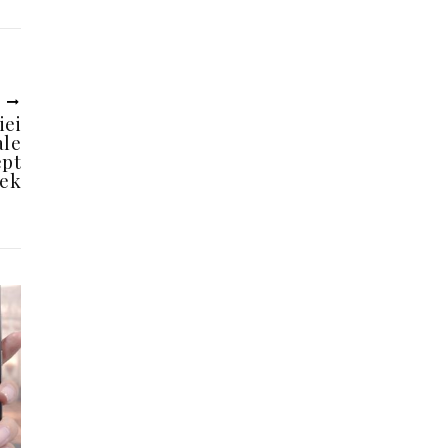
U
iei
ale
ept
eek