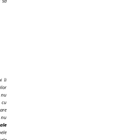
m să
i îi
ilor
 nu
i cu
care
e nu
eale
nele
sele