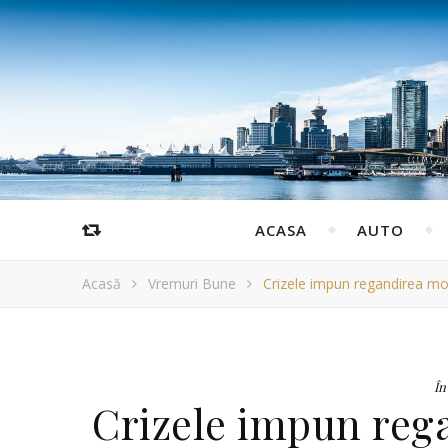
ACASA
AUTO
Acasă
Vremuri Bune
Crizele impun regandirea mo
În
Crizele impun reg