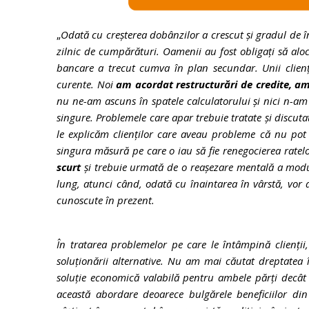
„
Odată cu creșterea dobânzilor a crescut și gradul de în
zilnic de cumpărături. Oamenii au fost obligați să aloc
bancare a trecut cumva în plan secundar. Unii clien
curente. Noi
am acordat restructurări de credite, 
nu ne-am ascuns în spatele calculatorului și nici n-am
singure. Problemele care apar trebuie tratate și discuta
le explicăm clienților care aveau probleme că nu pot 
singura măsură pe care o iau să fie renegocierea ratel
scurt
și trebuie urmată de o reașezare mentală a modul
lung, atunci când, odată cu înaintarea în vârstă, vor 
cunoscute în prezent.
În tratarea problemelor pe care le întâmpină clienții
soluționării alternative. Nu am mai căutat dreptatea î
soluție economică valabilă pentru ambele părți decâ
această abordare deoarece bulgărele beneficiilor d