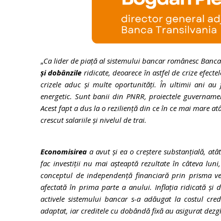
„
Ca lider de piață al sistemului bancar românesc Banc
și dobânzile
ridicate, deoarece în astfel de crize efecte
crizele aduc și multe oportunități. În ultimii ani au
energetic. Sunt banii din PNRR, proiectele guvernament
Acest fapt a dus la o reziliență din ce în ce mai mare atâ
crescut salariile și nivelul de trai.
Economisirea
a avut și ea o creștere substanțială, atâ
fac investiții nu mai așteaptă rezultate în câteva luni
conceptul de independență financiară prin prisma ven
afectată în prima parte a anului. Inflația ridicată ș
activele sistemului bancar s-a adăugat la costul credit
adaptat, iar creditele cu dobândă fixă au asigurat dezgh