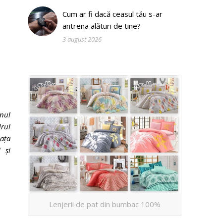
Cum ar fi dacă ceasul tău s-ar
antrena alături de tine?
3 august 2026
Anul
drul
iața
 și
Lenjerii de pat din bumbac 100%