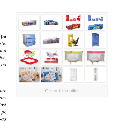
ația
rte,
niul
lor.
d au
care
Orizontul copiilor
 des
ost
a pe
s-au