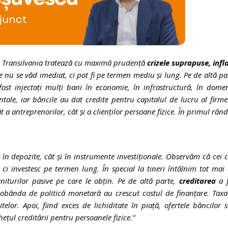
a Transilvania tratează cu maximă prudență
crizele suprapuse, infl
le nu se văd imediat, ci pot fi pe termen mediu și lung. Pe de altă pa
 fost injectați mulți bani în economie, în infrastructură, în dome
ale, iar băncile au dat credite pentru capitalul de lucru al firme
t a antreprenorilor, cât și a clienților persoane fizice. În primul rân
t în depozite, cât și în instrumente investiționale. Observăm că cei 
, ci investesc pe termen lung. În special la tineri întâlnim tot mai
iturilor pasive pe care le obțin. Pe de altă parte,
creditarea
a f
i dobânda de politică monetară au crescut costul de finanțare. Tax
elor. Apoi, fiind exces de lichiditate în piață, ofertele băncilor 
ețul creditării pentru persoanele fizice.”