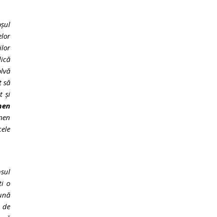
oșul
elor
ilor
dică
olvă
t să
t și
men
rmen
cele
sul
ti o
ună
 de