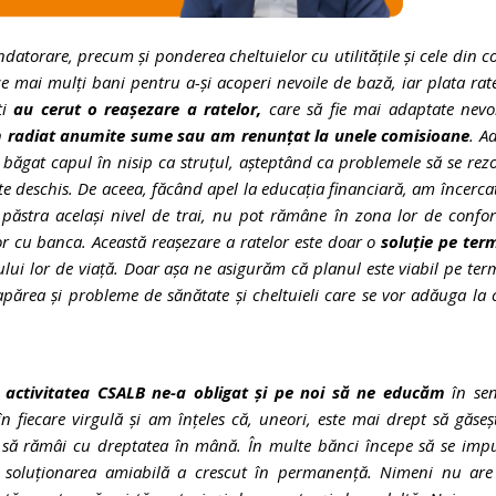
datorare, precum și ponderea cheltuielor cu utilitățile și cele din c
e mai mulți bani pentru a-și acoperi nevoile de bază, iar plata rat
ți
au cerut o reașezare a ratelor,
care să fie mai adaptate nevo
am radiat anumite sume sau am renunțat la unele comisioane
. A
 băgat capul în nisip ca struțul, așteptând ca problemele să se rez
te deschis. De aceea, făcând apel la educația financiară, am încerca
păstra același nivel de trai, nu pot rămâne în zona lor de confor
or cu banca. Această reașezare a ratelor este doar o
soluție pe ter
ui lor de viață. Doar așa ne asigurăm că planul este viabil pe te
apărea și probleme de sănătate și cheltuieli care se vor adăuga la 
,
activitatea CSALB ne-a obligat și pe noi să ne educăm
în sen
n fiecare virgulă și am înțeles că, uneori, este mai drept să găseș
t să rămâi cu dreptatea în mână. În multe bănci începe să se imp
in soluționarea amiabilă a crescut în permanență. Nimeni nu are