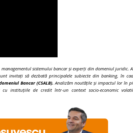
p managementul sistemului bancar și experți din domeniul juridic. 
unt invitați să dezbată principalele subiecte din banking, în ca
in domeniul Bancar (CSALB).
Analizăm noutățile și impactul lor în p
cu instituțiile de credit într-un context socio-economic volatil