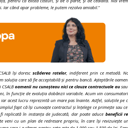
ță, pentru că există costuri, și de o parte, și de cealaltă. Noi vre
 zi. Iar când apar probleme, le putem rezolva amiabil
.
”
 CSALB își doresc
scăderea ratelor
, indiferent prin ce metodă. No
m soluția care să fie acceptabilă și pentru bancă. Așteptările oamen
 ai CSALB
oamenii nu cunoșteau nici ce clauze contractuale au
sau
luni, în funcție de evoluția dobânzii variabile. Acum vin consumator
t, iar acest lucru reprezintă un mare pas înainte. Astfel, soluțiile pe 
mplul fapt că își cunoaște contractul și înțelege ce primește sau c
fi replicată în instanța de judecată, dar poate aduce
beneficii r
 veni cu un plan de redresare propriu, în care își revizuiește u
suma care i-a rămas pentru rata este de 1.000 sau 1.500 de lei. Șan