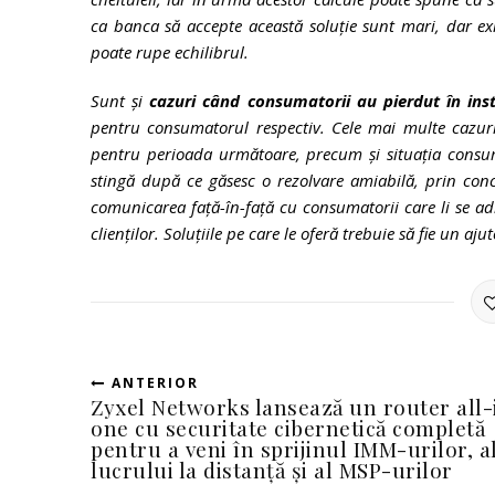
ca banca să accepte această soluție sunt mari, dar ex
poate rupe echilibrul.
Sunt și
cazuri când consumatorii au pierdut în ins
pentru consumatorul respectiv. Cele mai multe cazur
pentru perioada următoare, precum și situația consum
stingă după ce găsesc o rezolvare amiabilă, prin conc
comunicarea față-în-față cu consumatorii care li se adre
clienților. Soluțiile pe care le oferă trebuie să fie un a
ANTERIOR
Zyxel Networks lansează un router all-
one cu securitate cibernetică completă
pentru a veni în sprijinul IMM-urilor, a
lucrului la distanță și al MSP-urilor