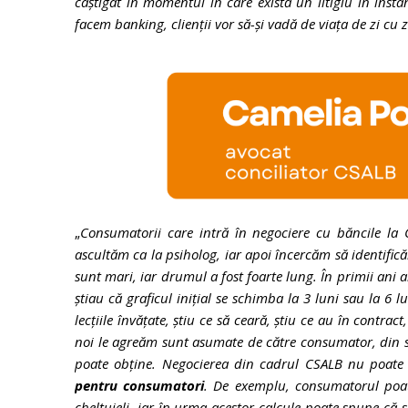
câștigat în momentul în care există un litigiu în instan
facem banking, clienții vor să-și vadă de viața de zi cu
„
Consumatorii care intră în negociere cu băncile la
ascultăm ca la psiholog, iar apoi încercăm să identifică
sunt mari, iar drumul a fost foarte lung. În primii ani
știau că graficul inițial se schimba la 3 luni sau la 6 
lecțiile învățate, știu ce să ceară, știu ce au în contrac
noi le agreăm sunt asumate de către consumator, din si
poate obține. Negocierea din cadrul CSALB nu poate 
pentru consumatori
. De exemplu, consumatorul poate
cheltuieli, iar în urma acestor calcule poate spune că 