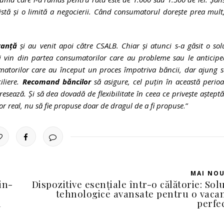
istă și o limită a negocierii. Când consumatorul dorește prea mult
tanță
și au venit apoi către CSALB. Chiar și atunci s-a găsit o sol
i vin din partea consumatorilor care au probleme sau le anticipe
atorilor care au început un proces împotriva băncii, dar ajung s
iliere.
Recomand băncilor
să asigure, cel puțin în această perio
sează. Și să dea dovadă de flexibilitate în ceea ce privește așteptă
jutor real, nu să fie propuse doar de dragul de a fi propuse
.
”
MAI NO
in-
Dispozitive esențiale într-o călătorie: Solu
tehnologice avansate pentru o vaca
l
perfe