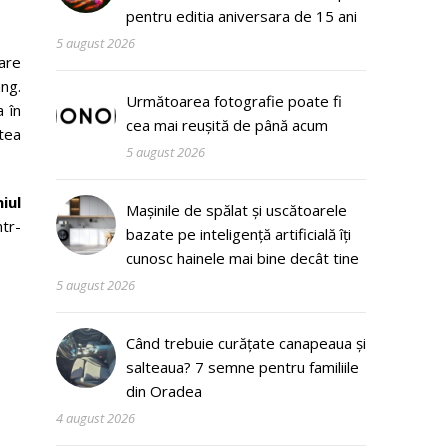
pentru editia aniversara de 15 ani
5 august 2026
care
ung.
Următoarea fotografie poate fi
 în
cea mai reușită de până acum
rtea
5 august 2026
iul
Mașinile de spălat și uscătoarele
ntr-
bazate pe inteligență artificială îți
cunosc hainele mai bine decât tine
5 august 2026
Când trebuie curățate canapeaua și
salteaua? 7 semne pentru familiile
din Oradea
4 august 2026