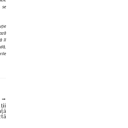
, se
uție
ază
ă îl
adă,
rile
U
ții
nță
ctă