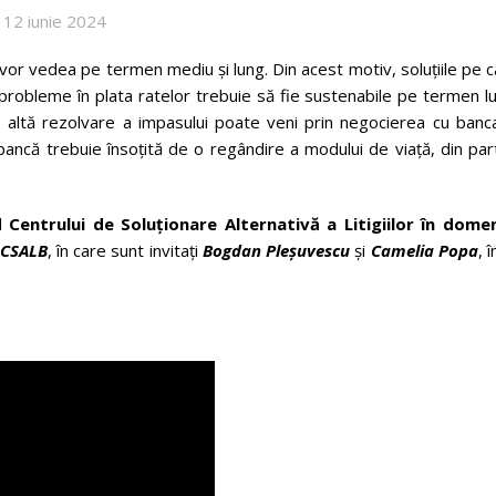
12 iunie 2024
e vor vedea pe termen mediu și lung. Din acest motiv, soluțiile pe 
probleme în plata ratelor trebuie să fie sustenabile pe termen l
O altă rezolvare a impasului poate veni prin negocierea cu banca
bancă trebuie însoțită de o regândire a modului de viață, din pa
ul
Centrului de Soluționare Alternativă a Litigiilor în domen
eCSALB
, în care sunt invitați
Bogdan Pleșuvescu
și
Camelia Popa
, î