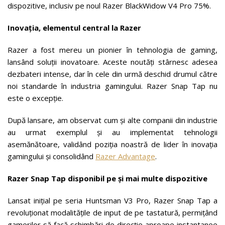
dispozitive, inclusiv pe noul Razer BlackWidow V4 Pro 75%.
Inovația, elementul central la Razer
Razer a fost mereu un pionier în tehnologia de gaming,
lansând soluții inovatoare. Aceste noutăți stârnesc adesea
dezbateri intense, dar în cele din urmă deschid drumul către
noi standarde în industria gamingului. Razer Snap Tap nu
este o excepție.
După lansare, am observat cum și alte companii din industrie
au urmat exemplul și au implementat tehnologii
asemănătoare, validând poziția noastră de lider în inovația
gamingului și consolidând
Razer Advantage
.
Razer Snap Tap disponibil pe și mai multe dispozitive
Lansat inițial pe seria Huntsman V3 Pro, Razer Snap Tap a
revoluționat modalitățile de input de pe tastatură, permițând
gamerilor să facă schimbări de direcție aproape instantanee