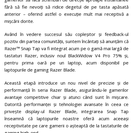
fără să fie nevoiți să ridice degetul de pe tasta apăsată
anterior – oferind astfel o execuție mult mai receptivă a
mișcării dorite.
Având în vedere succesul său copleșitor și feedback-ul
pozitiv din partea comunității, suntem încântați să anunțăm că
Razer™ Snap Tap va fi integrat acum pe o gamă mai largă de
tastaturi Razer, inclusiv noul BlackWidow V4 Pro 75% și,
pentru prima oară pe un laptop, acum disponibil pe
laptopurile de gaming Razer Blade.
Această etapă introduce un nou nivel de precizie și de
performanță în seria Razer Blade, asigurându-le gamerilor
avantaje competitive chiar și atunci când sunt în mișcare.
Datorită performanței și tehnologiei avansate în ceea ce
privește display-ul Razer Blade, integrarea Snap Tap
înseamnă că laptopurile noastre oferă acum aceeași
receptivitate pe care gamerii o așteaptă de la tastaturile de
gaming high-end.