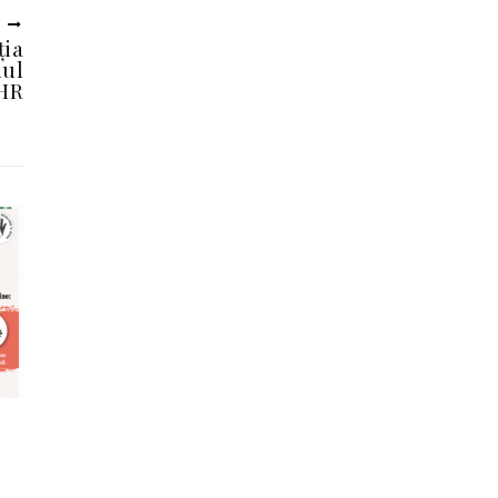
U
ția
iul
 HR