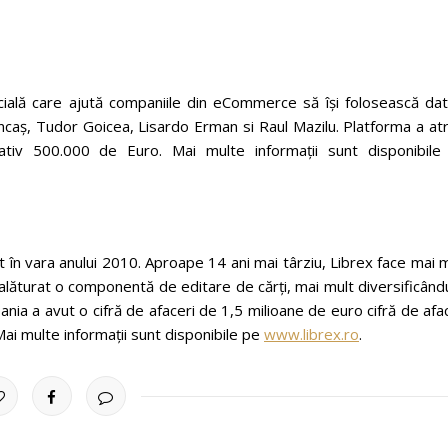
icială care ajută companiile din eCommerce să îşi folosească dat
ncaş, Tudor Goicea, Lisardo Erman si Raul Mazilu. Platforma a at
ativ 500.000 de Euro. Mai multe informații sunt disponibile
ut în vara anului 2010. Aproape 14 ani mai târziu, Librex face mai 
a alăturat o componentă de editare de cărți, mai mult diversificând
ania a avut o cifră de afaceri de 1,5 milioane de euro cifră de afa
 Mai multe informații sunt disponibile pe
www.librex.ro
.