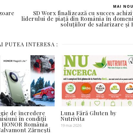
MAI NO
zoare
SD Worx finalizează cu succes achizi
liderului de piață din România în domen
soluțiilor de salarizare și
I PUTEA INTERESA :
gie de încredere
Luna Fără Gluten by
isiuni în condiții
Nutrivita
: HONOR România
19 mai 2026
Salvamont Zărnești