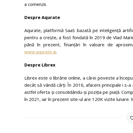
a comenzii.
Despre Aqurate
Aqurate, platformă SaaS bazată pe inteligenţă artif
pentru a creşte, a fost fondată în 2019 de Vlad Mari
până în prezent, finanțări în valoare de aproxim
www.aqurate.ai
.
Despre Librex
Librex este o librărie online, a cărei poveste a încep
decât să vândă cărți. În 2016, afacerii principale i s-
astfel oferta și consolidându-și poziția pe piață. Comp
în 2021, iar în prezent site-ul are 120K vizite lunare.