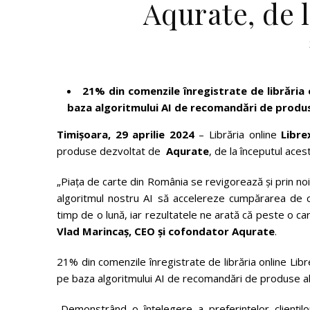
Aqurate, de 
21% din comenzile înregistrate de librăria o
baza algoritmului AI de recomandări de produ
Timișoara, 29 aprilie 2024
– Librăria online
Libr
produse dezvoltat de
Aqurate
,
de la începutul acest
„Piața de carte din România se revigorează și prin noi
algoritmul nostru AI să accelereze cumpărarea de ca
timp de o lună, iar rezultatele ne arată că peste o ca
Vlad Marincaș, CEO și cofondator Aqurate
.
21% din comenzile înregistrate de librăria online Libr
pe baza algoritmului AI de recomandări de produse al
„Demonstrând o înțelegere a preferințelor cliențil