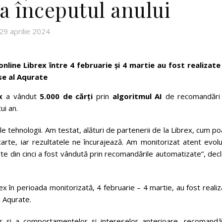
la începutul anului
29 aprilie 2024
nline Librex între 4 februarie și 4 martie au fost realizate
se al Aqurate
ex
a vândut
5.000 de cărți
prin
algoritmul AI
de recomandări
ui an.
le tehnologii. Am testat, alături de partenerii de la Librex, cum p
rte, iar rezultatele ne încurajează. Am monitorizat atent evoluț
rte din cinci a fost vândută prin recomandările automatizate”, dec
ex în perioada monitorizată, 4 februarie – 4 martie, au fost reali
 Aqurate.
or și a comportamentelor și intereselor anterioare, recomandăr