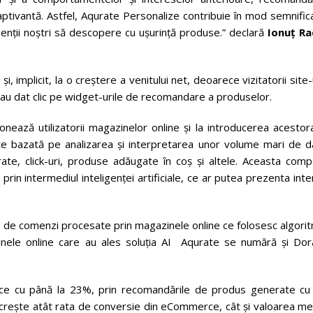
tivantă. Astfel, Aqurate Personalize contribuie în mod semnifica
lienții noștri să descopere cu ușurință produse.” declară
Ionuţ Ra
i, implicit, la o creștere a venitului net, deoarece vizitatorii site-
 au dat clic pe widget-urile de recomandare a produselor.
onează utilizatorii magazinelor online și la introducerea acestor
e bazată pe analizarea și interpretarea unor volume mari de d
ate, click-uri, produse adăugate în coș și altele. Aceasta comp
ză, prin intermediul inteligenței artificiale, ce ar putea prezenta int
ne de comenzi procesate prin magazinele online ce folosesc algori
ele online care au ales soluția AI Aqurate se numără și Dora
ce cu până la 23%, prin recomandările de produs generate cu 
ciul crește atât rata de conversie din eCommerce, cât și valoarea m