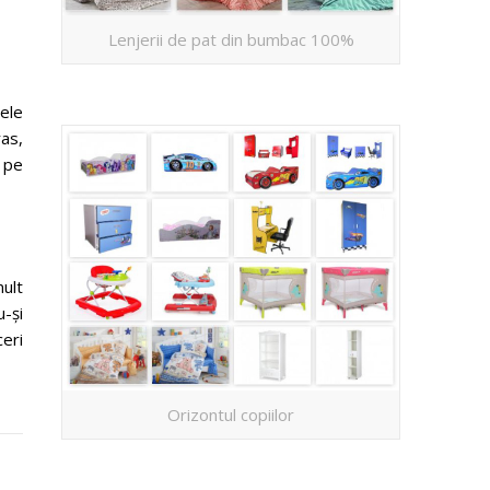
Lenjerii de pat din bumbac 100%
ele
ras,
 pe
mult
u-și
ceri
Orizontul copiilor