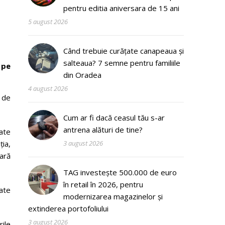
pentru editia aniversara de 15 ani
5 august 2026
Când trebuie curățate canapeaua și
salteaua? 7 semne pentru familiile
 pe
din Oradea
4 august 2026
 de
Cum ar fi dacă ceasul tău s-ar
antrena alături de tine?
oate
ia,
3 august 2026
lară
TAG investește 500.000 de euro
în retail în 2026, pentru
zate
modernizarea magazinelor și
extinderea portofoliului
3 august 2026
ile