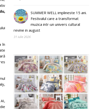
tiv
du,
SUMMER WELL implineste 15 ani.
Festivalul care a transformat
muzica intr-un univers cultural
ului
revine in august
31 iulie 2026
a în
ate
ară
eres
tmul
ly,
AI,
edie