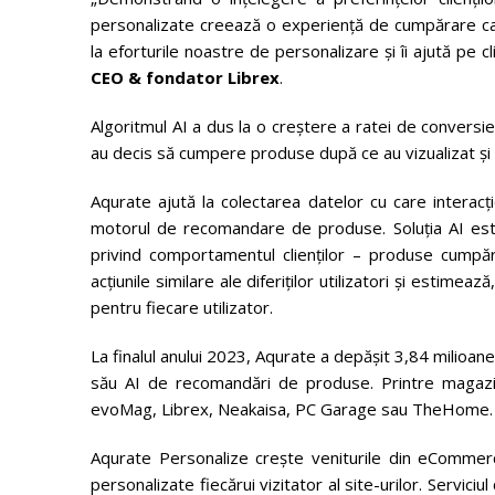
personalizate creează o experiență de cumpărare cap
la eforturile noastre de personalizare și îi ajută pe c
CEO & fondator Librex
.
Algoritmul AI a dus la o creștere a ratei de conversie ș
au decis să cumpere produse după ce au vizualizat și
Aqurate ajută la colectarea datelor cu care interacți
motorul de recomandare de produse. Soluția AI est
privind comportamentul clienților – produse cumpăr
acțiunile similare ale diferiților utilizatori și estimea
pentru fiecare utilizator.
La finalul anului 2023, Aqurate a depășit 3,84 milioa
său AI de recomandări de produse. Printre magazin
evoMag, Librex, Neakaisa, PC Garage sau TheHome.
Aqurate Personalize crește veniturile din eCommer
personalizate fiecărui vizitator al site-urilor. Servi