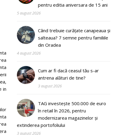
e
pentru editia aniversara de 15 ani
5 august 2026
Când trebuie curățate canapeaua și
salteaua? 7 semne pentru familiile
din Oradea
nta
4 august 2026
rea
nta
Cum ar fi dacă ceasul tău s-ar
erii
antrena alături de tine?
ea,
3 august 2026
e in
TAG investește 500.000 de euro
lor
în retail în 2026, pentru
nta
modernizarea magazinelor și
area
extinderea portofoliului
mera
3 august 2026