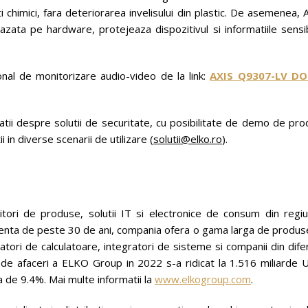
i chimici, fara deteriorarea invelisului din plastic. De asemenea, 
zata pe hardware, protejeaza dispozitivul si informatiile sensib
onal de monitorizare audio-video de la link:
AXIS Q9307-LV D
ii despre solutii de securitate, cu posibilitate de demo de pro
i in diverse scenarii de utilizare (
solutii@elko.ro
).
tori de produse, solutii IT si electronice de consum din regiu
enta de peste 30 de ani, compania ofera o gama larga de produse
atori de calculatoare, integratori de sisteme si companii din dife
ra de afaceri a ELKO Group in 2022 s-a ridicat la 1.516 miliarde
a de 9.4%. Mai multe informatii la
www.elkogroup.com
.