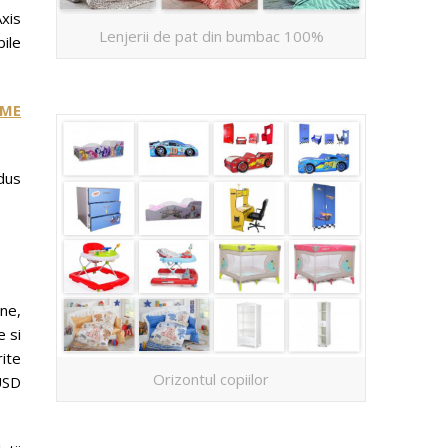
Axis
Lenjerii de pat din bumbac 100%
ile
OME
dus
ne,
 si
rite
Orizontul copiilor
 USD