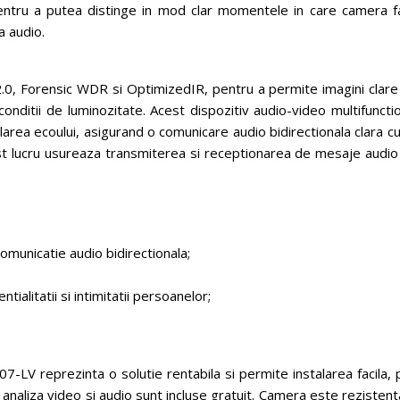
 pentru a putea distinge in mod clar momentele in care camera f
a audio.
 2.0, Forensic WDR si OptimizedIR, pentru a permite imagini clar
conditii de luminozitate. Acest dispozitiv audio-video multifuncti
larea ecoului, asigurand o comunicare audio bidirectionala clara c
est lucru usureaza transmiterea si receptionarea de mesaje audio
omunicatie audio bidirectionala;
ialitatii si intimitatii persoanelor;
LV reprezinta o solutie rentabila si permite instalarea facila, 
 analiza video si audio sunt incluse gratuit. Camera este rezistent