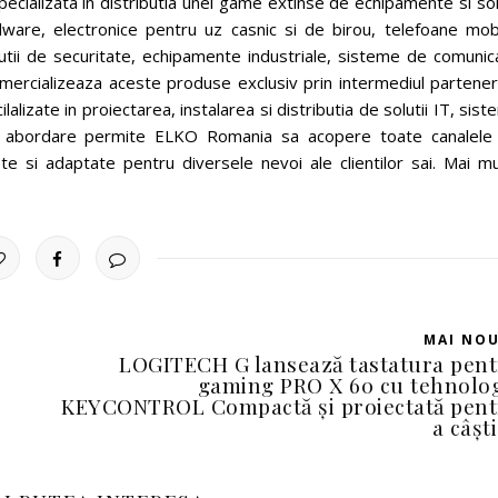
ializata in distributia unei game extinse de echipamente si solu
dware, electronice pentru uz casnic si de birou, telefoane mobi
lutii de securitate, echipamente industriale, sisteme de comunica
rcializeaza aceste produse exclusiv prin intermediul parteneri
ilalizate in proiectarea, instalarea si distributia de solutii IT, sis
ta abordare permite ELKO Romania sa acopere toate canalele
te si adaptate pentru diversele nevoi ale clientilor sai. Mai mu
MAI NO
LOGITECH G lansează tastatura pen
gaming PRO X 60 cu tehnolo
KEYCONTROL Compactă și proiectată pen
a câșt