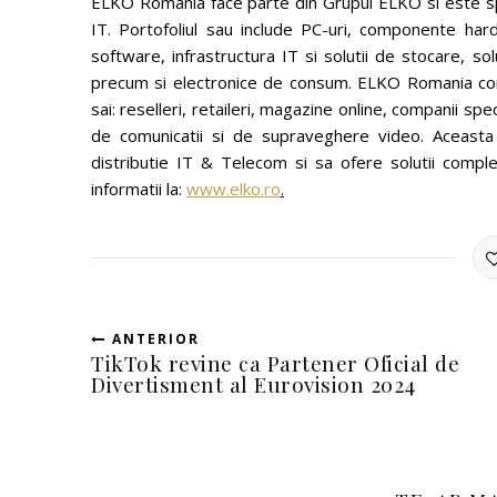
ELKO Romania face parte din Grupul ELKO si este spec
IT. Portofoliul sau include PC-uri, componente har
software, infrastructura IT si solutii de stocare, so
precum si electronice de consum. ELKO Romania come
sai: reselleri, retaileri, magazine online, companii spec
de comunicatii si de supraveghere video. Aceas
distributie IT & Telecom si sa ofere solutii comple
informatii la:
www.elko.ro
.
ANTERIOR
TikTok revine ca Partener Oficial de
Divertisment al Eurovision 2024