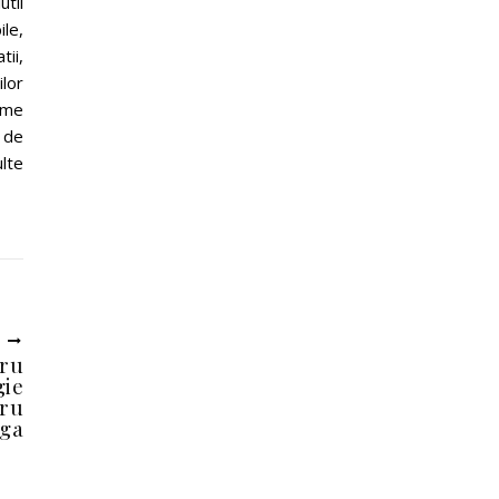
tii
le,
tii,
lor
teme
 de
lte
U
tru
gie
tru
iga