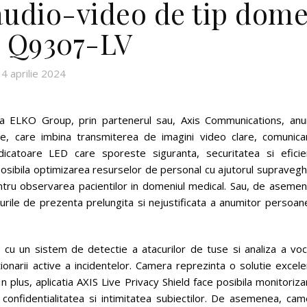
audio-video de tip dom
 Q9307-LV
4 aprilie 2024
 ELKO Group, prin partenerul sau, Axis Communications, anu
le, care imbina transmiterea de imagini video clare, comunica
 indicatoare LED care sporeste siguranta, securitatea si eficie
osibila optimizarea resurselor de personal cu ajutorul supravegh
ntru observarea pacientilor in domeniul medical. Sau, de asemen
urile de prezenta prelungita si nejustificata a anumitor persoan
 un sistem de detectie a atacurilor de tuse si analiza a voci
onarii active a incidentelor. Camera reprezinta o solutie excele
n plus, aplicatia AXIS Live Privacy Shield face posibila monitoriz
l confidentialitatea si intimitatea subiectilor. De asemenea, ca