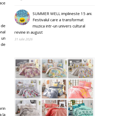
ace
SUMMER WELL implineste 15 ani.
Festivalul care a transformat
e de
muzica intr-un univers cultural
onal
revine in august
u un
31 iulie 2026
 de
prin
a la