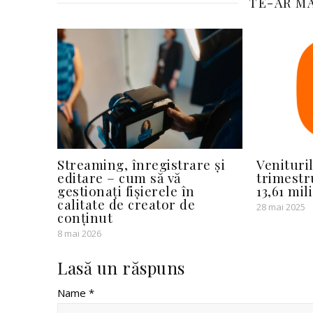
TE-AR MA
Streaming, înregistrare și
Venituri
editare – cum să vă
trimestr
gestionați fișierele în
13,61 mi
calitate de creator de
28 mai 2025
conținut
8 mai 2026
Lasă un răspuns
Name *