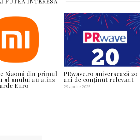
I PUTEA INTERESA :
le Xiaomi din primul
PRwave.ro aniversează 20 
u al anului au atins
ani de conținut relevant
liarde Euro
29 aprilie 2025