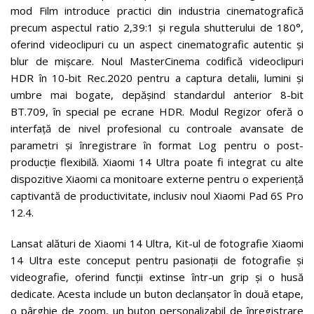
mod Film introduce practici din industria cinematografică
precum aspectul ratio 2,39:1 și regula shutterului de 180°,
oferind videoclipuri cu un aspect cinematografic autentic și
blur de mișcare. Noul MasterCinema codifică videoclipuri
HDR în 10-bit Rec.2020 pentru a captura detalii, lumini și
umbre mai bogate, depășind standardul anterior 8-bit
BT.709, în special pe ecrane HDR. Modul Regizor oferă o
interfață de nivel profesional cu controale avansate de
parametri și înregistrare în format Log pentru o post-
producție flexibilă. Xiaomi 14 Ultra poate fi integrat cu alte
dispozitive Xiaomi ca monitoare externe pentru o experiență
captivantă de productivitate, inclusiv noul Xiaomi Pad 6S Pro
12.4.
Lansat alături de Xiaomi 14 Ultra, Kit-ul de fotografie Xiaomi
14 Ultra este conceput pentru pasionații de fotografie și
videografie, oferind funcții extinse într-un grip și o husă
dedicate. Acesta include un buton declanșator în două etape,
o pârghie de zoom, un buton personalizabil de înregistrare