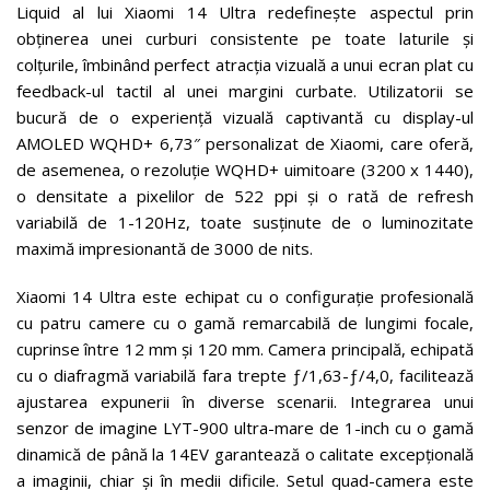
Liquid al lui Xiaomi 14 Ultra redefinește aspectul prin
obținerea unei curburi consistente pe toate laturile și
colțurile, îmbinând perfect atracția vizuală a unui ecran plat cu
feedback-ul tactil al unei margini curbate. Utilizatorii se
bucură de o experiență vizuală captivantă cu display-ul
AMOLED WQHD+ 6,73″ personalizat de Xiaomi, care oferă,
de asemenea, o rezoluție WQHD+ uimitoare (3200 x 1440),
o densitate a pixelilor de 522 ppi și o rată de refresh
variabilă de 1-120Hz, toate susținute de o luminozitate
maximă impresionantă de 3000 de nits.
Xiaomi 14 Ultra este echipat cu o configurație profesională
cu patru camere cu o gamă remarcabilă de lungimi focale,
cuprinse între 12 mm și 120 mm. Camera principală, echipată
cu o diafragmă variabilă fara trepte ƒ/1,63-ƒ/4,0, facilitează
ajustarea expunerii în diverse scenarii. Integrarea unui
senzor de imagine LYT-900 ultra-mare de 1-inch cu o gamă
dinamică de până la 14EV garantează o calitate excepțională
a imaginii, chiar și în medii dificile. Setul quad-camera este