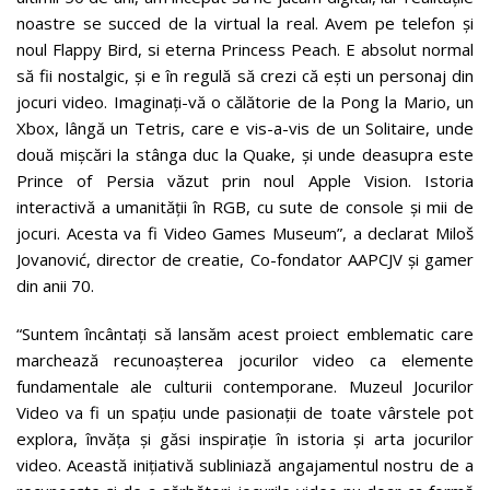
noastre se succed de la virtual la real. Avem pe telefon și
noul Flappy Bird, si eterna Princess Peach. E absolut normal
să fii nostalgic, și e în regulă să crezi că ești un personaj din
jocuri video. Imaginați-vă o călătorie de la Pong la Mario, un
Xbox, lângă un Tetris, care e vis-a-vis de un Solitaire, unde
două mișcări la stânga duc la Quake, și unde deasupra este
Prince of Persia văzut prin noul Apple Vision. Istoria
interactivă a umanității în RGB, cu sute de console și mii de
jocuri. Acesta va fi Video Games Museum”, a declarat Miloš
Jovanović, director de creatie, Co-fondator AAPCJV și gamer
din anii 70.
“Suntem încântați să lansăm acest proiect emblematic care
marchează recunoașterea jocurilor video ca elemente
fundamentale ale culturii contemporane. Muzeul Jocurilor
Video va fi un spațiu unde pasionații de toate vârstele pot
explora, învăța și găsi inspirație în istoria și arta jocurilor
video. Această inițiativă subliniază angajamentul nostru de a