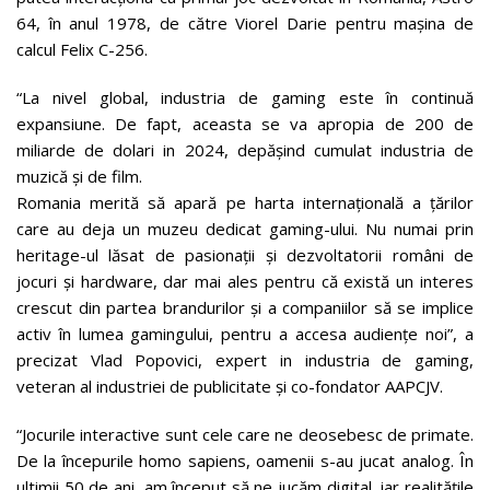
64, în anul 1978, de către Viorel Darie pentru mașina de
calcul Felix C-256.
“La nivel global, industria de gaming este în continuă
expansiune. De fapt, aceasta se va apropia de 200 de
miliarde de dolari in 2024, depășind cumulat industria de
muzică și de film.
Romania merită să apară pe harta internațională a țărilor
care au deja un muzeu dedicat gaming-ului. Nu numai prin
heritage-ul lăsat de pasionații și dezvoltatorii români de
jocuri și hardware, dar mai ales pentru că există un interes
crescut din partea brandurilor și a companiilor să se implice
activ în lumea gamingului, pentru a accesa audiențe noi”, a
precizat Vlad Popovici, expert in industria de gaming,
veteran al industriei de publicitate și co-fondator AAPCJV.
“Jocurile interactive sunt cele care ne deosebesc de primate.
De la începurile homo sapiens, oamenii s-au jucat analog. În
ultimii 50 de ani, am început să ne jucăm digital, iar realitățile