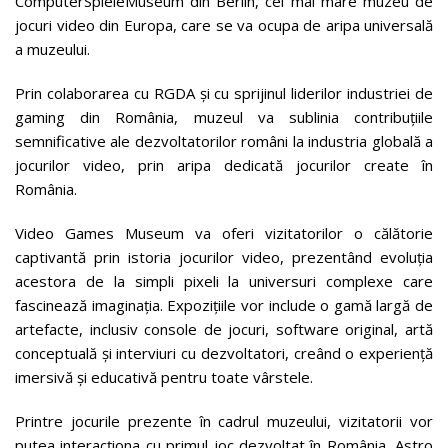
ComputerSpieleMuseum din Berlin, cel mai mare muzeu de
jocuri video din Europa, care se va ocupa de aripa universală
a muzeului.
Prin colaborarea cu RGDA și cu sprijinul liderilor industriei de
gaming din România, muzeul va sublinia contribuțiile
semnificative ale dezvoltatorilor români la industria globală a
jocurilor video, prin aripa dedicată jocurilor create în
România.
Video Games Museum va oferi vizitatorilor o călătorie
captivantă prin istoria jocurilor video, prezentând evoluția
acestora de la simpli pixeli la universuri complexe care
fascinează imaginația. Expozițiile vor include o gamă largă de
artefacte, inclusiv console de jocuri, software original, artă
conceptuală și interviuri cu dezvoltatori, creând o experiență
imersivă și educativă pentru toate vârstele.
Printre jocurile prezente în cadrul muzeului, vizitatorii vor
putea interacționa cu primul joc dezvoltat în România, Astro