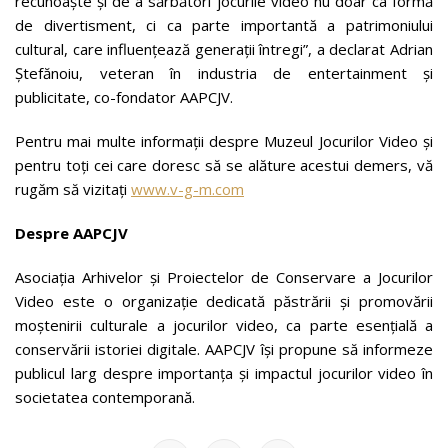
recunoaște și de a sărbători jocurile video nu doar ca formă
de divertisment, ci ca parte importantă a patrimoniului
cultural, care influențează generații întregi”, a declarat Adrian
Ștefănoiu, veteran în industria de entertainment și
publicitate, co-fondator AAPCJV.
Pentru mai multe informații despre Muzeul Jocurilor Video și
pentru toți cei care doresc să se alăture acestui demers, vă
rugăm să vizitați
www.v-g-m.com
Despre AAPCJV
Asociația Arhivelor și Proiectelor de Conservare a Jocurilor
Video este o organizație dedicată păstrării și promovării
moștenirii culturale a jocurilor video, ca parte esențială a
conservării istoriei digitale. AAPCJV își propune să informeze
publicul larg despre importanța și impactul jocurilor video în
societatea contemporană.