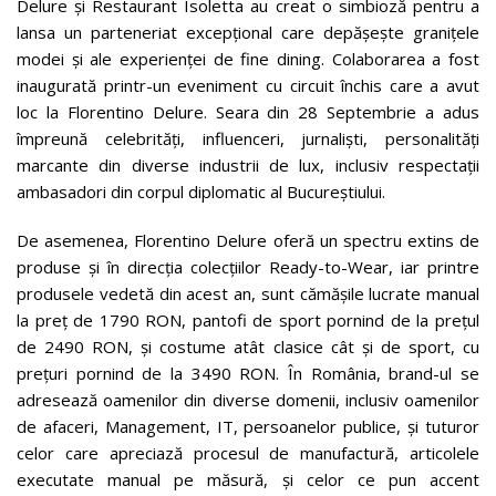
Delure și Restaurant Isoletta au creat o simbioză pentru a
lansa un parteneriat excepțional care depășește granițele
modei și ale experienței de fine dining. Colaborarea a fost
inaugurată printr-un eveniment cu circuit închis care a avut
loc la Florentino Delure. Seara din 28 Septembrie a adus
împreună celebrități, influenceri, jurnaliști, personalități
marcante din diverse industrii de lux, inclusiv respectații
ambasadori din corpul diplomatic al Bucureștiului.
De asemenea, Florentino Delure oferă un spectru extins de
produse și în direcția colecțiilor Ready-to-Wear, iar printre
produsele vedetă din acest an, sunt cămășile lucrate manual
la preț de 1790 RON, pantofi de sport pornind de la prețul
de 2490 RON, și costume atât clasice cât și de sport, cu
prețuri pornind de la 3490 RON. În România, brand-ul se
adresează oamenilor din diverse domenii, inclusiv oamenilor
de afaceri, Management, IT, persoanelor publice, și tuturor
celor care apreciază procesul de manufactură, articolele
executate manual pe măsură, și celor ce pun accent