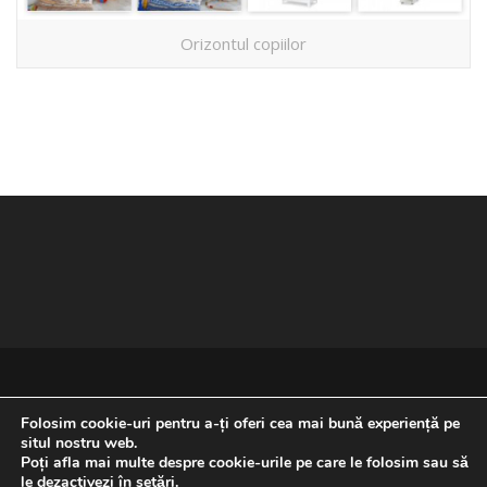
Orizontul copiilor
Folosim cookie-uri pentru a-ți oferi cea mai bună experiență pe
situl nostru web.
Poți afla mai multe despre cookie-urile pe care le folosim sau să
REVENIRE LA ÎNCEPUTUL PAGINII
le dezactivezi în
setări
.