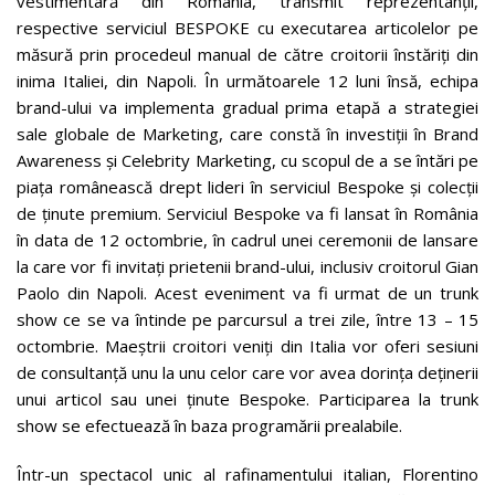
vestimentară din România, transmit reprezentanții,
respective serviciul BESPOKE cu executarea articolelor pe
măsură prin procedeul manual de către croitorii înstăriți din
inima Italiei, din Napoli. În următoarele 12 luni însă, echipa
brand-ului va implementa gradual prima etapă a strategiei
sale globale de Marketing, care constă în investiții în Brand
Awareness și Celebrity Marketing, cu scopul de a se întări pe
piața românească drept lideri în serviciul Bespoke și colecții
de ținute premium. Serviciul Bespoke va fi lansat în România
în data de 12 octombrie, în cadrul unei ceremonii de lansare
la care vor fi invitați prietenii brand-ului, inclusiv croitorul Gian
Paolo din Napoli. Acest eveniment va fi urmat de un trunk
show ce se va întinde pe parcursul a trei zile, între 13 – 15
octombrie. Maeștrii croitori veniți din Italia vor oferi sesiuni
de consultanță unu la unu celor care vor avea dorința deținerii
unui articol sau unei ținute Bespoke. Participarea la trunk
show se efectuează în baza programării prealabile.
Într-un spectacol unic al rafinamentului italian, Florentino