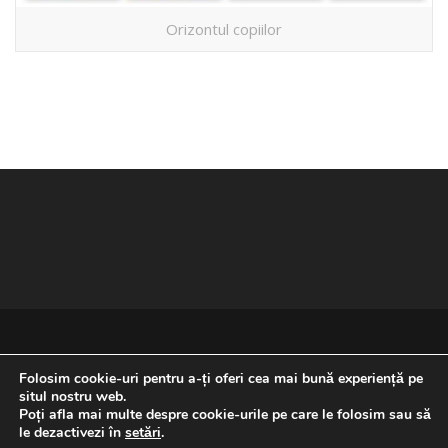
Orizontul copiilor
Folosim cookie-uri pentru a-ți oferi cea mai bună experiență pe
situl nostru web.
Poți afla mai multe despre cookie-urile pe care le folosim sau să
REVENIRE LA ÎNCEPUTUL PAGINII
le dezactivezi în
setări
.