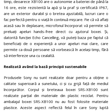
timp, deoarece XB100 are o autonomie a bateriei de până la
16 ore, este rezistentă la apă și la praf și certificată IP67,
are un exterior durabil și o bretea ajustabilă, lucruri care o
fac perfectă pentru o viață în continuă mișcare. Fie că vă aflați
acasă sau în deplasare, microfonul încorporat vă permite să
preluați apeluri hands-free direct cu ajutorul boxei. Și,
datorită funcției Echo Cancelling, vă puteți baza pe faptul că
beneficiați de o experiență a unor apeluri mai clare, care
permite ca două persoane să vorbească în același timp, fără
să interfereze una cu cealaltă.
Realizată având la bază principii sustenabile
Produsele Sony nu sunt realizate doar pentru a obține o
calitate superioară a sunetului, ci și cu grijă față de mediul
înconjurător. Corpul și breteaua boxei SRS-XB100 sunt
realizate parțial din materiale din plastic reciclat. Pentru
ambalajul boxei SRS-XB100 nu au fost folosite materiale
plastice. Aceste aspect reflectă felul în care Sony luptă